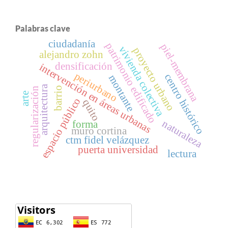
Palabras clave
ciudadanía
patrimonio edificado
piel-membrana
vivienda colectiva
proyecto urbano
alejandro zohn
densificación
intervención en áreas urbanas
periurbano
centro histórico
montante
arquitectura
barrio
regularización
arte
espacio público
quito
naturaleza
forma
muro cortina
ctm fidel velázquez
puerta universidad
lectura