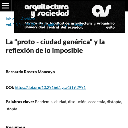
Inicio
/
Archivos
/
Vol. 1 Núm. 19 (2021): Arquitectura y Sociedad
/
Ensayo
La “proto - ciudad genérica” y la
reflexión de lo imposible
Bernardo Rosero Moncayo
DOI:
https://doi.org/10.29166/ays.v1i19.2991
Palabras clave:
Pandemia, ciudad, disolución, academia, distopía,
utopía
Resumen