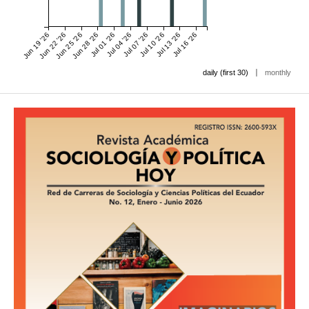
Jun 19 '26
Jun 22 '26
Jun 25 '26
Jun 28 '26
Jul 01 '26
Jul 04 '26
Jul 07 '26
Jul 10 '26
Jul 13 '26
Jul 16 '26
|
daily (first 30)
monthly