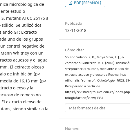
PDF (ESPAÑOL)
cnica microbiológica de
sente estudio
e S. mutans ATCC 25175 a
Publicado
sólido. Se utilizó dos
13-11-2018
siendo G1: Extracto
Cada uno de los grupos
 un control negativo de
Cómo citar
e U Mann Whitney con un
Solano Solano, X. K., Moya Silva, T. J., &
ractos acuosos y el agua
Zambrano Gutiérrez, M. I. (2018). Inhibició
 mm. El extracto oleoso
streptococcus mutans, mediante el uso de
lo de inhibición (p<
extracto acuoso y oleoso de Rosmarinus
a media de 16.13 mm (p<
officinalis “romero”.
Odontología
,
18
(2), 29
Recuperado a partir de
tracto oleoso y la
https://revistadigital.uce.edu.ec/index.p
 acuoso de romero no
tologia/article/view/1334
 El extracto oleoso de
Más formatos de cita
tans, siendo similar a la
Número