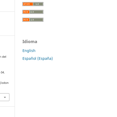
Idioma
English
n del
Español (España)
–34.
hp/odon