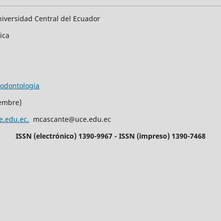
iversidad Central del Ecuador
rica
/odontologia
iembre)
e.edu.ec.
mcascante@uce.edu.ec
ISSN (electrónico) 1390-9967 - ISSN (impreso) 1390-7468