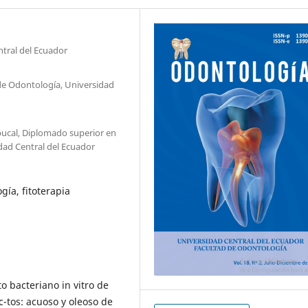
tral del Ecuador
d de Odontología, Universidad
 bucal, Diplomado superior en
dad Central del Ecuador
gía, fitoterapia
o bacteriano in vitro de
-tos: acuoso y oleoso de