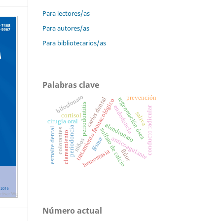
Para lectores/as
Para autores/as
Para bibliotecarios/as
Palabras clave
bifosfonato
prevención
caries dental
regeneración ósea
tratamiento farmacológico
periodontitis
endodoncia
conducto radicular
saliva
cortisol
cirugía oral
alendronato
periodoncia
esmalte dental
sulfato de calcio
colorantes
clareamiento
anticoagulante
fémur
niños
flúor
hemostasia
Número actual