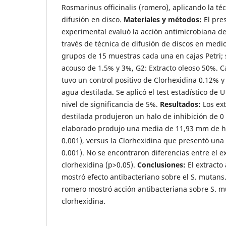
Rosmarinus officinalis (romero), aplicando la té
difusión en disco.
Materiales y métodos:
El pre
experimental evaluó la acción antimicrobiana d
través de técnica de difusión de discos en medio 
grupos de 15 muestras cada una en cajas Petri; 
acouso de 1.5% y 3%, G2: Extracto oleoso 50%. 
tuvo un control positivo de Clorhexidina 0.12% y
agua destilada. Se aplicó el test estadístico d
nivel de significancia de 5%.
Resultados:
Los ext
destilada produjeron un halo de inhibición de 0
elaborado produjo una media de 11,93 mm de ha
0.001), versus la Clorhexidina que presentó un
0.001). No se encontraron diferencias entre el ex
clorhexidina (p>0.05).
Conclusiones:
El extracto
mostró efecto antibacteriano sobre el S. mutans.
romero mostró acción antibacteriana sobre S. mu
clorhexidina.