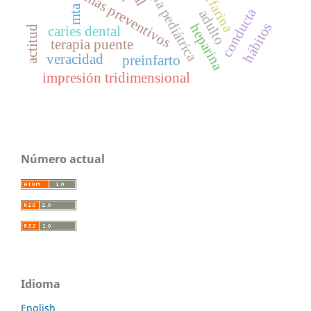
odontología pediátrica
programas preventivos
warfarina
mta
conducta
adulto
hábitos
heparina
caries dental
actitud
terapia puente
veracidad
preinfarto
impresión tridimensional
Número actual
Idioma
English