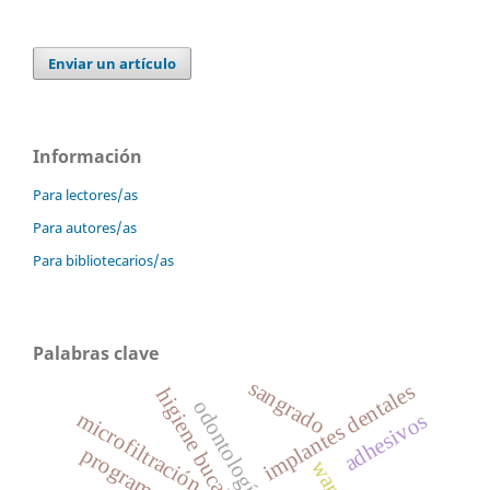
Enviar un artículo
Información
Para lectores/as
Para autores/as
Para bibliotecarios/as
Palabras clave
sangrado
implantes dentales
higiene bucal
microfiltración
adhesivos