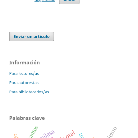
Enviar un artículo
Información
Para lectores/as
Para autores/as
Para bibliotecarios/as
Palabras clave
colorantes
α-amilasa