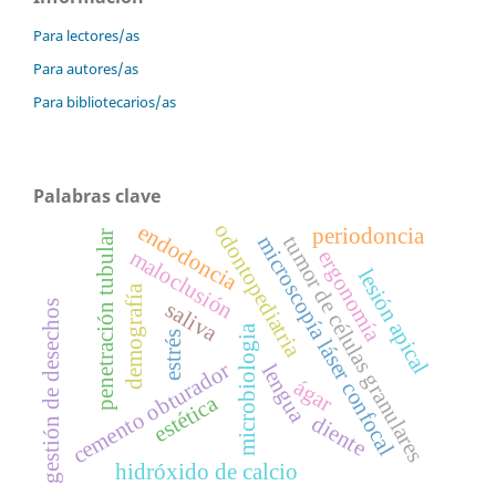
Para lectores/as
Para autores/as
Para bibliotecarios/as
Palabras clave
endodoncia
odontopediatria
periodoncia
penetración tubular
tumor de células granulares
microscopía láser confocal
maloclusión
ergonomía
lesión apical
demografía
saliva
gestión de desechos
microbiologia
estrés
cemento obturador
lengua
ágar
estética
diente
hidróxido de calcio