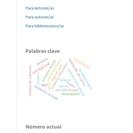
Para lectores/as
Para autores/as
Para bibliotecarios/as
Palabras clave
postura
salud bucal
hidróxido de calcio
odontopediatria
oclusión dental
cavidad oral
cemento obturador
higiene oral
células de schawnn
epidemiología
penetración tubular
estética
lengua
estrés
saliva
ágar
asimetría oclusal
diente
microbiologia
demografía
Número actual