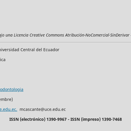
ajo una Licencia Creative Commons Atribución-NoComercial-SinDerivar 
iversidad Central del Ecuador
rica
/odontologia
iembre)
e.edu.ec.
mcascante@uce.edu.ec
ISSN (electrónico) 1390-9967 - ISSN (impreso) 1390-7468