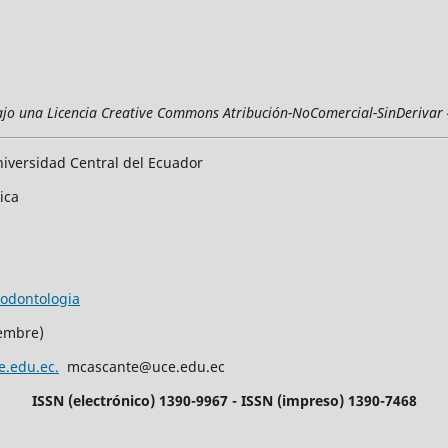
ajo una Licencia Creative Commons Atribución-NoComercial-SinDerivar 
iversidad Central del Ecuador
rica
/odontologia
iembre)
e.edu.ec.
mcascante@uce.edu.ec
ISSN (electrónico) 1390-9967 - ISSN (impreso) 1390-7468