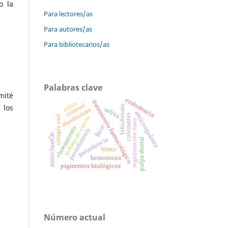
o la
Para lectores/as
Para autores/as
Para bibliotecarios/as
Palabras clave
mité
endodoncia
tratamiento farmacológico
niños
cortisol
 los
bifosfonato
saliva
alendronato
anticoagulante
colorantes
cirugía oral
sulfato de calcio
regeneración ósea
flúor
clareamiento
periodontitis
maloclusiÓn
periodoncia
pulpa dental
fémur
hemostasia
pigmentos biológicos
Número actual