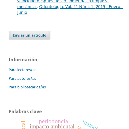
velocidad después de ser sometidas a limpieza
mecánica
,
Odontología: Vol. 21 Núm. 1 (2019): Enero -
Junio
Enviar un artículo
Información
Para lectores/as
Para autores/as
Para bibliotecarios/as
Palabras clave
periodoncia
maloclusión
impacto ambiental