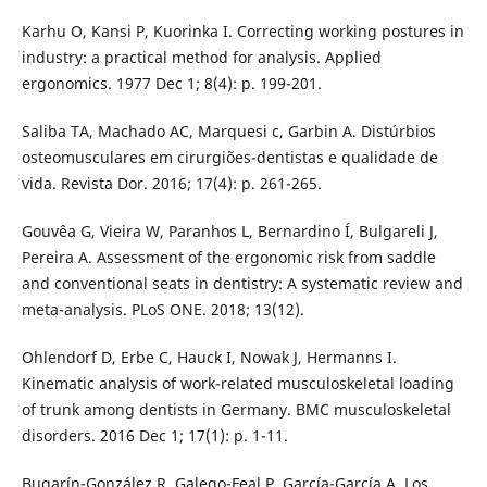
Karhu O, Kansi P, Kuorinka I. Correcting working postures in
industry: a practical method for analysis. Applied
ergonomics. 1977 Dec 1; 8(4): p. 199-201.
Saliba TA, Machado AC, Marquesi c, Garbin A. Distúrbios
osteomusculares em cirurgiões-dentistas e qualidade de
vida. Revista Dor. 2016; 17(4): p. 261-265.
Gouvêa G, Vieira W, Paranhos L, Bernardino Í, Bulgareli J,
Pereira A. Assessment of the ergonomic risk from saddle
and conventional seats in dentistry: A systematic review and
meta-analysis. PLoS ONE. 2018; 13(12).
Ohlendorf D, Erbe C, Hauck I, Nowak J, Hermanns I.
Kinematic analysis of work-related musculoskeletal loading
of trunk among dentists in Germany. BMC musculoskeletal
disorders. 2016 Dec 1; 17(1): p. 1-11.
Bugarín-González R, Galego-Feal P, García-García A. Los