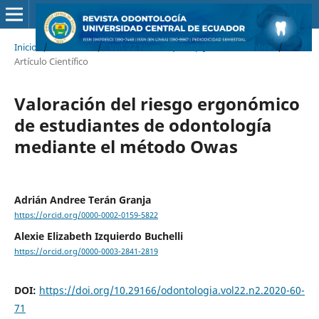
Inicio
/
Archivos
/
Vol. 22 Núm. 2 (2020): Julio - Diciembre
/
Artículo Científico
Valoración del riesgo ergonómico
de estudiantes de odontología
mediante el método Owas
Adrián Andree Terán Granja
https://orcid.org/0000-0002-0159-5822
Alexie Elizabeth Izquierdo Buchelli
https://orcid.org/0000-0003-2841-2819
DOI:
https://doi.org/10.29166/odontologia.vol22.n2.2020-60-
71