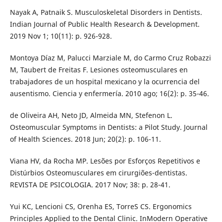
Nayak A, Patnaik S. Musculoskeletal Disorders in Dentists.
Indian Journal of Public Health Research & Development.
2019 Nov 1; 10(11): p. 926-928.
Montoya Díaz M, Palucci Marziale M, do Carmo Cruz Robazzi
M, Taubert de Freitas F. Lesiones osteomusculares en
trabajadores de un hospital mexicano y la ocurrencia del
ausentismo. Ciencia y enfermería. 2010 ago; 16(2): p. 35-46.
de Oliveira AH, Neto JD, Almeida MN, Stefenon L.
Osteomuscular Symptoms in Dentists: a Pilot Study. Journal
of Health Sciences. 2018 Jun; 20(2): p. 106-11.
Viana HV, da Rocha MP. Lesões por Esforços Repetitivos e
Distúrbios Osteomusculares em cirurgiões-dentistas.
REVISTA DE PSICOLOGIA. 2017 Nov; 38: p. 28-41.
Yui KC, Lencioni CS, Orenha ES, TorreS CS. Ergonomics
Principles Applied to the Dental Clinic. InModern Operative