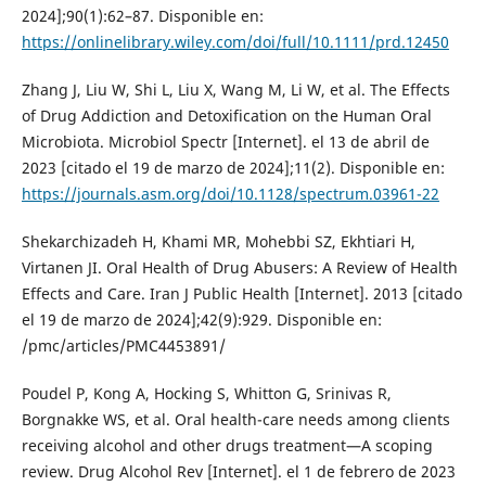
2024];90(1):62–87. Disponible en:
https://onlinelibrary.wiley.com/doi/full/10.1111/prd.12450
Zhang J, Liu W, Shi L, Liu X, Wang M, Li W, et al. The Effects
of Drug Addiction and Detoxification on the Human Oral
Microbiota. Microbiol Spectr [Internet]. el 13 de abril de
2023 [citado el 19 de marzo de 2024];11(2). Disponible en:
https://journals.asm.org/doi/10.1128/spectrum.03961-22
Shekarchizadeh H, Khami MR, Mohebbi SZ, Ekhtiari H,
Virtanen JI. Oral Health of Drug Abusers: A Review of Health
Effects and Care. Iran J Public Health [Internet]. 2013 [citado
el 19 de marzo de 2024];42(9):929. Disponible en:
/pmc/articles/PMC4453891/
Poudel P, Kong A, Hocking S, Whitton G, Srinivas R,
Borgnakke WS, et al. Oral health-care needs among clients
receiving alcohol and other drugs treatment—A scoping
review. Drug Alcohol Rev [Internet]. el 1 de febrero de 2023