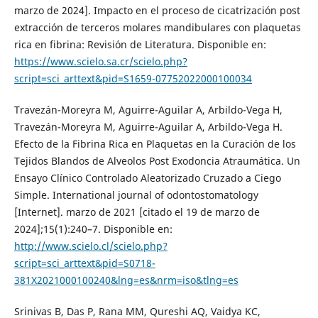
marzo de 2024]. Impacto en el proceso de cicatrización post
extracción de terceros molares mandibulares con plaquetas
rica en fibrina: Revisión de Literatura. Disponible en:
https://www.scielo.sa.cr/scielo.php?
script=sci_arttext&pid=S1659-07752022000100034
Travezán-Moreyra M, Aguirre-Aguilar A, Arbildo-Vega H,
Travezán-Moreyra M, Aguirre-Aguilar A, Arbildo-Vega H.
Efecto de la Fibrina Rica en Plaquetas en la Curación de los
Tejidos Blandos de Alveolos Post Exodoncia Atraumática. Un
Ensayo Clínico Controlado Aleatorizado Cruzado a Ciego
Simple. International journal of odontostomatology
[Internet]. marzo de 2021 [citado el 19 de marzo de
2024];15(1):240–7. Disponible en:
http://www.scielo.cl/scielo.php?
script=sci_arttext&pid=S0718-
381X2021000100240&lng=es&nrm=iso&tlng=es
Srinivas B, Das P, Rana MM, Qureshi AQ, Vaidya KC,