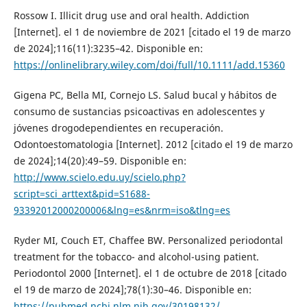
Rossow I. Illicit drug use and oral health. Addiction
[Internet]. el 1 de noviembre de 2021 [citado el 19 de marzo
de 2024];116(11):3235–42. Disponible en:
https://onlinelibrary.wiley.com/doi/full/10.1111/add.15360
Gigena PC, Bella MI, Cornejo LS. Salud bucal y hábitos de
consumo de sustancias psicoactivas en adolescentes y
jóvenes drogodependientes en recuperación.
Odontoestomatologia [Internet]. 2012 [citado el 19 de marzo
de 2024];14(20):49–59. Disponible en:
http://www.scielo.edu.uy/scielo.php?
script=sci_arttext&pid=S1688-
93392012000200006&lng=es&nrm=iso&tlng=es
Ryder MI, Couch ET, Chaffee BW. Personalized periodontal
treatment for the tobacco- and alcohol-using patient.
Periodontol 2000 [Internet]. el 1 de octubre de 2018 [citado
el 19 de marzo de 2024];78(1):30–46. Disponible en:
https://pubmed.ncbi.nlm.nih.gov/30198132/