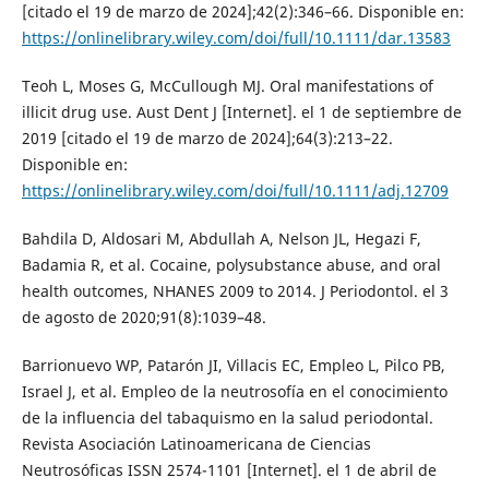
[citado el 19 de marzo de 2024];42(2):346–66. Disponible en:
https://onlinelibrary.wiley.com/doi/full/10.1111/dar.13583
Teoh L, Moses G, McCullough MJ. Oral manifestations of
illicit drug use. Aust Dent J [Internet]. el 1 de septiembre de
2019 [citado el 19 de marzo de 2024];64(3):213–22.
Disponible en:
https://onlinelibrary.wiley.com/doi/full/10.1111/adj.12709
Bahdila D, Aldosari M, Abdullah A, Nelson JL, Hegazi F,
Badamia R, et al. Cocaine, polysubstance abuse, and oral
health outcomes, NHANES 2009 to 2014. J Periodontol. el 3
de agosto de 2020;91(8):1039–48.
Barrionuevo WP, Patarón JI, Villacis EC, Empleo L, Pilco PB,
Israel J, et al. Empleo de la neutrosofía en el conocimiento
de la influencia del tabaquismo en la salud periodontal.
Revista Asociación Latinoamericana de Ciencias
Neutrosóficas ISSN 2574-1101 [Internet]. el 1 de abril de