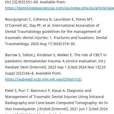
Oct 23];9(3):551–69. Available from:
https://dominiodelasciencias.com/ojs/index.php/es/article/vie
Bourguignon C, Cohenca N, Lauridsen E, Flores MT,
O’Connell AC, Day PF, et al. International Association of
Dental Traumatology guidelines for the management of
traumatic dental injuries: 1. Fractures and luxations. Dental
Traumatology. 2020 Aug 17;36(4):314–30.
Barrow S, Talbot J, Kindelan S, Walker E. The role of CBCT in
paediatric dentoalveolar trauma: A service evaluation. Int J
Paediatr Dent [Internet]. 2023 Sep 1 [cited 2024 Nov 13];33
Suppl 2(S2):66–8. Available from:
https://pubmed.ncbi.nlm.nih.gov/37665153/
Patel S, Puri T, Mannocci F, Navai A. Diagnosis and
Management of Traumatic Dental Injuries Using Intraoral
Radiography and Cone-beam Computed Tomography: An In
Vivo Investigation. J Endod [Internet]. 2021 Jun 1 [cited 2024