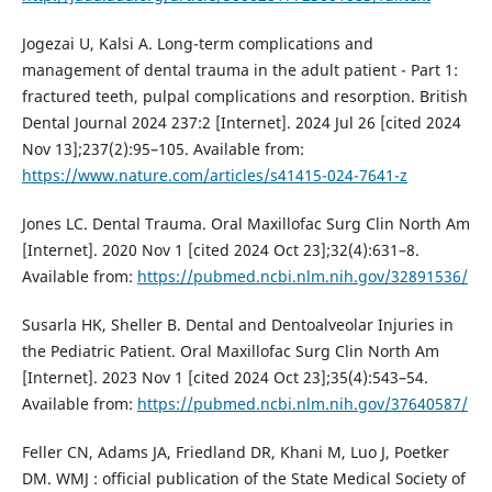
Jogezai U, Kalsi A. Long-term complications and
management of dental trauma in the adult patient - Part 1:
fractured teeth, pulpal complications and resorption. British
Dental Journal 2024 237:2 [Internet]. 2024 Jul 26 [cited 2024
Nov 13];237(2):95–105. Available from:
https://www.nature.com/articles/s41415-024-7641-z
Jones LC. Dental Trauma. Oral Maxillofac Surg Clin North Am
[Internet]. 2020 Nov 1 [cited 2024 Oct 23];32(4):631–8.
Available from:
https://pubmed.ncbi.nlm.nih.gov/32891536/
Susarla HK, Sheller B. Dental and Dentoalveolar Injuries in
the Pediatric Patient. Oral Maxillofac Surg Clin North Am
[Internet]. 2023 Nov 1 [cited 2024 Oct 23];35(4):543–54.
Available from:
https://pubmed.ncbi.nlm.nih.gov/37640587/
Feller CN, Adams JA, Friedland DR, Khani M, Luo J, Poetker
DM. WMJ : official publication of the State Medical Society of