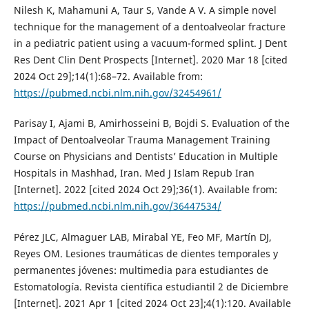
Nilesh K, Mahamuni A, Taur S, Vande A V. A simple novel
technique for the management of a dentoalveolar fracture
in a pediatric patient using a vacuum-formed splint. J Dent
Res Dent Clin Dent Prospects [Internet]. 2020 Mar 18 [cited
2024 Oct 29];14(1):68–72. Available from:
https://pubmed.ncbi.nlm.nih.gov/32454961/
Parisay I, Ajami B, Amirhosseini B, Bojdi S. Evaluation of the
Impact of Dentoalveolar Trauma Management Training
Course on Physicians and Dentists’ Education in Multiple
Hospitals in Mashhad, Iran. Med J Islam Repub Iran
[Internet]. 2022 [cited 2024 Oct 29];36(1). Available from:
https://pubmed.ncbi.nlm.nih.gov/36447534/
Pérez JLC, Almaguer LAB, Mirabal YE, Feo MF, Martín DJ,
Reyes OM. Lesiones traumáticas de dientes temporales y
permanentes jóvenes: multimedia para estudiantes de
Estomatología. Revista científica estudiantil 2 de Diciembre
[Internet]. 2021 Apr 1 [cited 2024 Oct 23];4(1):120. Available