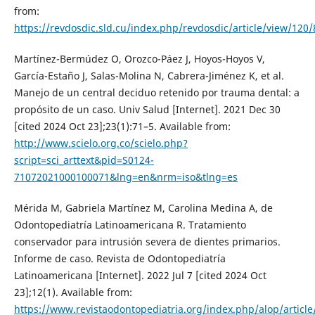
from:
https://revdosdic.sld.cu/index.php/revdosdic/article/view/120/
Martínez-Bermúdez O, Orozco-Páez J, Hoyos-Hoyos V,
García-Estaño J, Salas-Molina N, Cabrera-Jiménez K, et al.
Manejo de un central deciduo retenido por trauma dental: a
propósito de un caso. Univ Salud [Internet]. 2021 Dec 30
[cited 2024 Oct 23];23(1):71–5. Available from:
http://www.scielo.org.co/scielo.php?
script=sci_arttext&pid=S0124-
71072021000100071&lng=en&nrm=iso&tlng=es
Mérida M, Gabriela Martínez M, Carolina Medina A, de
Odontopediatría Latinoamericana R. Tratamiento
conservador para intrusión severa de dientes primarios.
Informe de caso. Revista de Odontopediatría
Latinoamericana [Internet]. 2022 Jul 7 [cited 2024 Oct
23];12(1). Available from:
https://www.revistaodontopediatria.org/index.php/alop/article