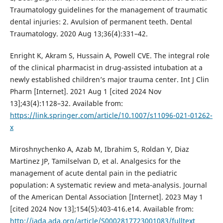
Traumatology guidelines for the management of traumatic
dental injuries: 2. Avulsion of permanent teeth. Dental
Traumatology. 2020 Aug 13;36(4):331–42.
Enright K, Akram S, Hussain A, Powell CVE. The integral role
of the clinical pharmacist in drug-assisted intubation at a
newly established children’s major trauma center. Int J Clin
Pharm [Internet]. 2021 Aug 1 [cited 2024 Nov
13];43(4):1128–32. Available from:
https://link.springer.com/article/10.1007/s11096-021-01262-
x
Miroshnychenko A, Azab M, Ibrahim S, Roldan Y, Diaz
Martinez JP, Tamilselvan D, et al. Analgesics for the
management of acute dental pain in the pediatric
population: A systematic review and meta-analysis. Journal
of the American Dental Association [Internet]. 2023 May 1
[cited 2024 Nov 13];154(5):403-416.e14. Available from:
http://jada.ada.org/article/S0002817723001083/fulltext