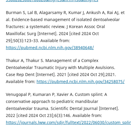
Burman S, Lal B, Alagarsamy R, Kumar J, Ankush A, Rai AJ, et
al. Evidence-based management of isolated dentoalveolar
fractures: a systematic review. J Korean Assoc Oral
Maxillofac Surg [Internet]. 2024 [cited 2024 Oct
29];50(3):123–33. Available from:
https://pubmed.ncbi.nlm.nih.gov/38940648/
Thakur A, Thakur S. Management of a Complex
Dentoalveolar Traumatic Injury with Multiple Avulsions.
Case Rep Dent [Internet]. 2021 [cited 2024 Oct 29];2021.
Available from:
https://pubmed.ncbi.nlm.nih.gov/34258075/
Venugopal P, Kumaran P, Xavier A. Custom splint: A
conservative approach to pediatric mandibular
dentoalveolar trauma. Scientific Dental Journal [Internet].
2022 [cited 2024 Oct 23];6(3):146. Available from:
https://journals.lww.com/sdjr/fulltext/2022/06030/custom_spli