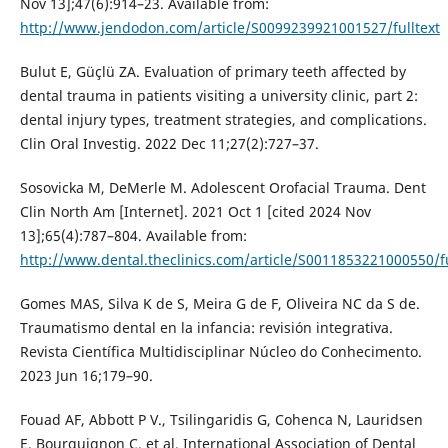
Nov 13];47(6):914–23. Available from:
http://www.jendodon.com/article/S0099239921001527/fulltext
Bulut E, Güçlü ZA. Evaluation of primary teeth affected by
dental trauma in patients visiting a university clinic, part 2:
dental injury types, treatment strategies, and complications.
Clin Oral Investig. 2022 Dec 11;27(2):727–37.
Sosovicka M, DeMerle M. Adolescent Orofacial Trauma. Dent
Clin North Am [Internet]. 2021 Oct 1 [cited 2024 Nov
13];65(4):787–804. Available from:
http://www.dental.theclinics.com/article/S0011853221000550/fu
Gomes MAS, Silva K de S, Meira G de F, Oliveira NC da S de.
Traumatismo dental en la infancia: revisión integrativa.
Revista Científica Multidisciplinar Núcleo do Conhecimento.
2023 Jun 16;179–90.
Fouad AF, Abbott P V., Tsilingaridis G, Cohenca N, Lauridsen
E, Bourguignon C, et al. International Association of Dental