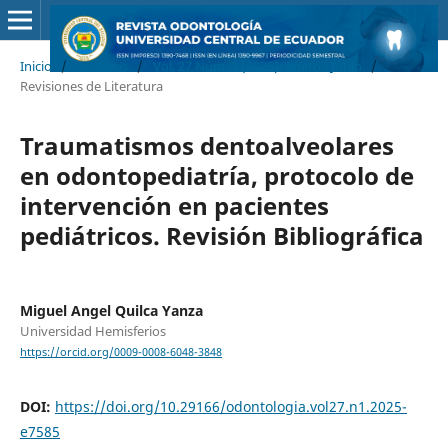
Inicio
/
Archivos
/
Vol. 27 Núm. 1 (2025): Enero - Junio
/
Revisiones de Literatura
Traumatismos dentoalveolares
en odontopediatría, protocolo de
intervención en pacientes
pediátricos. Revisión Bibliográfica
Miguel Angel Quilca Yanza
Universidad Hemisferios
https://orcid.org/0009-0008-6048-3848
DOI:
https://doi.org/10.29166/odontologia.vol27.n1.2025-
e7585