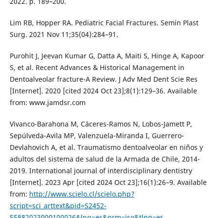
2022. p. 189–200.
Lim RB, Hopper RA. Pediatric Facial Fractures. Semin Plast
Surg. 2021 Nov 11;35(04):284–91.
Purohit J, Jeevan Kumar G, Datta A, Maiti S, Hinge A, Kapoor
S, et al. Recent Advances & Historical Management in
Dentoalveolar fracture-A Review. J Adv Med Dent Scie Res
[Internet]. 2020 [cited 2024 Oct 23];8(1):129–36. Available
from: www.jamdsr.com
Vivanco-Barahona M, Cáceres-Ramos N, Lobos-Jamett P,
Sepúlveda-Avila MP, Valenzuela-Miranda I, Guerrero-
Devlahovich A, et al. Traumatismo dentoalveolar en niños y
adultos del sistema de salud de la Armada de Chile, 2014-
2019. International journal of interdisciplinary dentistry
[Internet]. 2023 Apr [cited 2024 Oct 23];16(1):26–9. Available
from:
http://www.scielo.cl/scielo.php?
script=sci_arttext&pid=S2452-
55882023000100026&lng=es&nrm=iso&tlng=es