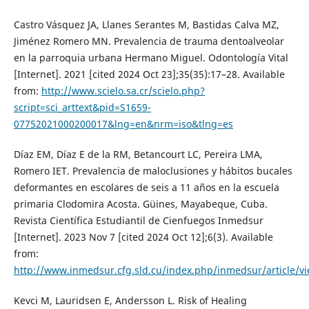
Castro Vásquez JA, Llanes Serantes M, Bastidas Calva MZ,
Jiménez Romero MN. Prevalencia de trauma dentoalveolar
en la parroquia urbana Hermano Miguel. Odontología Vital
[Internet]. 2021 [cited 2024 Oct 23];35(35):17–28. Available
from:
http://www.scielo.sa.cr/scielo.php?
script=sci_arttext&pid=S1659-
07752021000200017&lng=en&nrm=iso&tlng=es
Díaz EM, Díaz E de la RM, Betancourt LC, Pereira LMA,
Romero IET. Prevalencia de maloclusiones y hábitos bucales
deformantes en escolares de seis a 11 años en la escuela
primaria Clodomira Acosta. Güines, Mayabeque, Cuba.
Revista Científica Estudiantil de Cienfuegos Inmedsur
[Internet]. 2023 Nov 7 [cited 2024 Oct 12];6(3). Available
from:
http://www.inmedsur.cfg.sld.cu/index.php/inmedsur/article/v
Kevci M, Lauridsen E, Andersson L. Risk of Healing