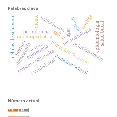
Palabras clave
estética
maloclusión
diente
células de schawnn
lengua
epidemiología
salud bucal
microbiologia
ágar
periodoncia
saliva
odontopediatria
postura
hidróxido de calcio
oclusión dental
demografía
estrés
ergonomía
cemento obturador
asimetría oclusal
cavidad oral
Número actual