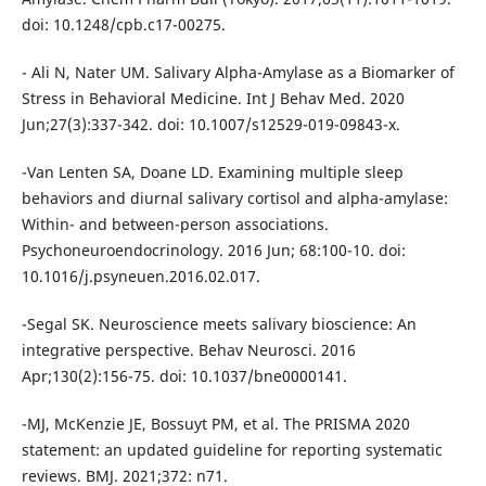
doi: 10.1248/cpb.c17-00275.
- Ali N, Nater UM. Salivary Alpha-Amylase as a Biomarker of
Stress in Behavioral Medicine. Int J Behav Med. 2020
Jun;27(3):337-342. doi: 10.1007/s12529-019-09843-x.
-Van Lenten SA, Doane LD. Examining multiple sleep
behaviors and diurnal salivary cortisol and alpha-amylase:
Within- and between-person associations.
Psychoneuroendocrinology. 2016 Jun; 68:100-10. doi:
10.1016/j.psyneuen.2016.02.017.
-Segal SK. Neuroscience meets salivary bioscience: An
integrative perspective. Behav Neurosci. 2016
Apr;130(2):156-75. doi: 10.1037/bne0000141.
-MJ, McKenzie JE, Bossuyt PM, et al. The PRISMA 2020
statement: an updated guideline for reporting systematic
reviews. BMJ. 2021;372: n71.