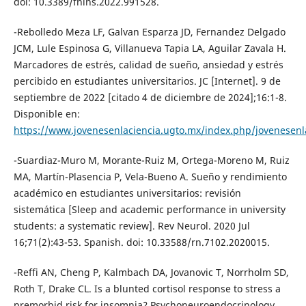
doi: 10.3389/fnins.2022.991528.
-Rebolledo Meza LF, Galvan Esparza JD, Fernandez Delgado
JCM, Lule Espinosa G, Villanueva Tapia LA, Aguilar Zavala H.
Marcadores de estrés, calidad de sueño, ansiedad y estrés
percibido en estudiantes universitarios. JC [Internet]. 9 de
septiembre de 2022 [citado 4 de diciembre de 2024];16:1-8.
Disponible en:
https://www.jovenesenlaciencia.ugto.mx/index.php/jovenesenla
-Suardiaz-Muro M, Morante-Ruiz M, Ortega-Moreno M, Ruiz
MA, Martín-Plasencia P, Vela-Bueno A. Sueño y rendimiento
académico en estudiantes universitarios: revisión
sistemática [Sleep and academic performance in university
students: a systematic review]. Rev Neurol. 2020 Jul
16;71(2):43-53. Spanish. doi: 10.33588/rn.7102.2020015.
-Reffi AN, Cheng P, Kalmbach DA, Jovanovic T, Norrholm SD,
Roth T, Drake CL. Is a blunted cortisol response to stress a
premorbid risk for insomnia? Psychoneuroendocrinology.