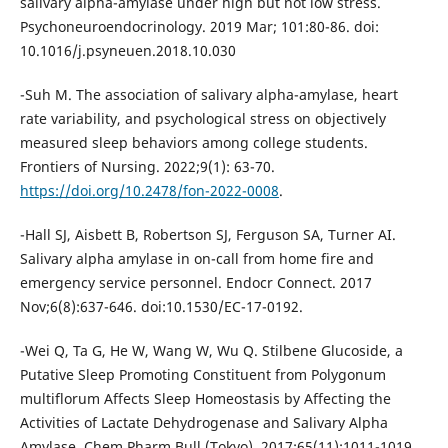
salivary alpha-amylase under high but not low stress.
Psychoneuroendocrinology. 2019 Mar; 101:80-86. doi:
10.1016/j.psyneuen.2018.10.030
-Suh M. The association of salivary alpha-amylase, heart
rate variability, and psychological stress on objectively
measured sleep behaviors among college students.
Frontiers of Nursing. 2022;9(1): 63-70.
https://doi.org/10.2478/fon-2022-0008
.
-Hall SJ, Aisbett B, Robertson SJ, Ferguson SA, Turner AI.
Salivary alpha amylase in on-call from home fire and
emergency service personnel. Endocr Connect. 2017
Nov;6(8):637-646. doi:10.1530/EC-17-0192.
-Wei Q, Ta G, He W, Wang W, Wu Q. Stilbene Glucoside, a
Putative Sleep Promoting Constituent from Polygonum
multiflorum Affects Sleep Homeostasis by Affecting the
Activities of Lactate Dehydrogenase and Salivary Alpha
Amylase. Chem Pharm Bull (Tokyo). 2017;65(11):1011-1019.