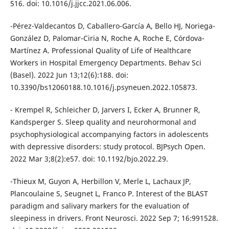
516. doi: 10.1016/j.jjcc.2021.06.006.
-Pérez-Valdecantos D, Caballero-García A, Bello HJ, Noriega-
González D, Palomar-Ciria N, Roche A, Roche E, Córdova-
Martínez A. Professional Quality of Life of Healthcare
Workers in Hospital Emergency Departments. Behav Sci
(Basel). 2022 Jun 13;12(6):188. doi:
10.3390/bs12060188.10.1016/j.psyneuen.2022.105873.
- Krempel R, Schleicher D, Jarvers I, Ecker A, Brunner R,
Kandsperger S. Sleep quality and neurohormonal and
psychophysiological accompanying factors in adolescents
with depressive disorders: study protocol. BJPsych Open.
2022 Mar 3;8(2):e57. doi: 10.1192/bjo.2022.29.
-Thieux M, Guyon A, Herbillon V, Merle L, Lachaux JP,
Plancoulaine S, Seugnet L, Franco P. Interest of the BLAST
paradigm and salivary markers for the evaluation of
sleepiness in drivers. Front Neurosci. 2022 Sep 7; 16:991528.