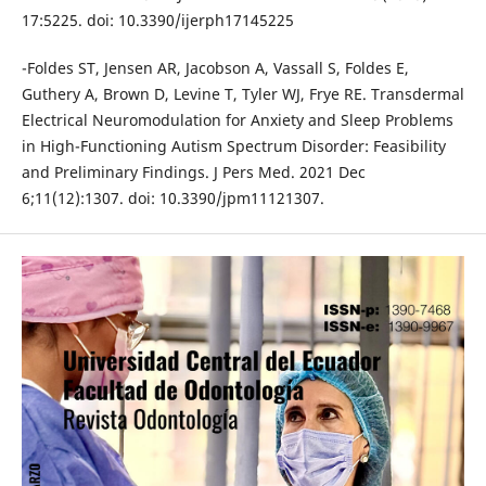
17:5225. doi: 10.3390/ijerph17145225
-Foldes ST, Jensen AR, Jacobson A, Vassall S, Foldes E,
Guthery A, Brown D, Levine T, Tyler WJ, Frye RE. Transdermal
Electrical Neuromodulation for Anxiety and Sleep Problems
in High-Functioning Autism Spectrum Disorder: Feasibility
and Preliminary Findings. J Pers Med. 2021 Dec
6;11(12):1307. doi: 10.3390/jpm11121307.