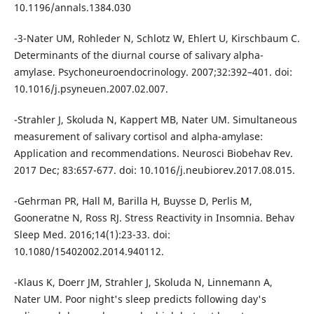
10.1196/annals.1384.030
-3-Nater UM, Rohleder N, Schlotz W, Ehlert U, Kirschbaum C.
Determinants of the diurnal course of salivary alpha-
amylase. Psychoneuroendocrinology. 2007;32:392–401. doi:
10.1016/j.psyneuen.2007.02.007.
-Strahler J, Skoluda N, Kappert MB, Nater UM. Simultaneous
measurement of salivary cortisol and alpha-amylase:
Application and recommendations. Neurosci Biobehav Rev.
2017 Dec; 83:657-677. doi: 10.1016/j.neubiorev.2017.08.015.
-Gehrman PR, Hall M, Barilla H, Buysse D, Perlis M,
Gooneratne N, Ross RJ. Stress Reactivity in Insomnia. Behav
Sleep Med. 2016;14(1):23-33. doi:
10.1080/15402002.2014.940112.
-Klaus K, Doerr JM, Strahler J, Skoluda N, Linnemann A,
Nater UM. Poor night's sleep predicts following day's