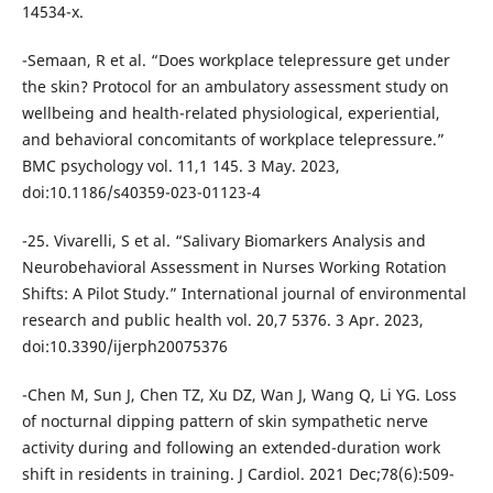
14534-x.
-Semaan, R et al. “Does workplace telepressure get under
the skin? Protocol for an ambulatory assessment study on
wellbeing and health-related physiological, experiential,
and behavioral concomitants of workplace telepressure.”
BMC psychology vol. 11,1 145. 3 May. 2023,
doi:10.1186/s40359-023-01123-4
-25. Vivarelli, S et al. “Salivary Biomarkers Analysis and
Neurobehavioral Assessment in Nurses Working Rotation
Shifts: A Pilot Study.” International journal of environmental
research and public health vol. 20,7 5376. 3 Apr. 2023,
doi:10.3390/ijerph20075376
-Chen M, Sun J, Chen TZ, Xu DZ, Wan J, Wang Q, Li YG. Loss
of nocturnal dipping pattern of skin sympathetic nerve
activity during and following an extended-duration work
shift in residents in training. J Cardiol. 2021 Dec;78(6):509-