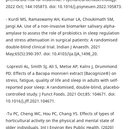
2022 Oct; 144:105873. doi: 10.1016/j.psyneuen.2022.105873.
- Kurdi MS, Ramaswamy AH, Kumar LA, Choukimath SM,
Jangi AA. Use of a non-invasive biomarker salivary alpha-
amylase to assess the role of probiotics in sleep regulation
and stress attenuation in surgical patients: A randomised
double-blind clinical trial. Indian J Anaesth. 2021
May;65(5):390-397. doi: 10.4103/ija.IJA_1498_20.
-Lopresti AL, Smith SJ, Ali S, Metse AP, Kalns J, Drummond
PD. Effects of a Bacopa monnieri extract (Bacognize®) on
stress, fatigue, quality of life and sleep in adults with self-
reported poor sleep: A randomised, double-blind, placebo-
controlled study. J Funct Foods. 2021 Oct;85: 104671. doi:
10.1016/j.jff.2021.104671.
-Tu PC, Cheng WC, Hou PC, Chang YS. Effects of types of
horticultural activity on the physical and mental state of
older individuals. Int J Environ Res Public Health. (2020)