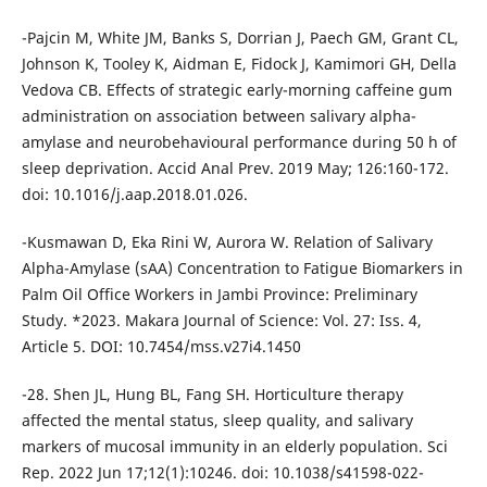
-Pajcin M, White JM, Banks S, Dorrian J, Paech GM, Grant CL,
Johnson K, Tooley K, Aidman E, Fidock J, Kamimori GH, Della
Vedova CB. Effects of strategic early-morning caffeine gum
administration on association between salivary alpha-
amylase and neurobehavioural performance during 50 h of
sleep deprivation. Accid Anal Prev. 2019 May; 126:160-172.
doi: 10.1016/j.aap.2018.01.026.
-Kusmawan D, Eka Rini W, Aurora W. Relation of Salivary
Alpha-Amylase (sAA) Concentration to Fatigue Biomarkers in
Palm Oil Office Workers in Jambi Province: Preliminary
Study. *2023. Makara Journal of Science: Vol. 27: Iss. 4,
Article 5. DOI: 10.7454/mss.v27i4.1450
-28. Shen JL, Hung BL, Fang SH. Horticulture therapy
affected the mental status, sleep quality, and salivary
markers of mucosal immunity in an elderly population. Sci
Rep. 2022 Jun 17;12(1):10246. doi: 10.1038/s41598-022-