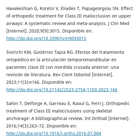
Havakeshian G, Koretsi V, Eliades T, Papageorgiou SN. Effect
of orthopedic treatment for Class III malocclusion on upper
airways: A systematic review and meta-analysis. J Clin Med
[Internet]. 2020;9(9):3015. Disponible en:
http://dx.doi.org/10.3390/jcm9093015
Sivirichi KM, Gutiérrez Tapia RG. Efectos del tratamiento
ortopédico en la articulación temporomandibular en
pacientes clase III con mordida cruzada anterior: una
revisión de literatura. Rev Cient Odontol [Internet].
2023;11(3):e166. Disponible en:
http://dx.doi.org/10.21142/2523-2754-1103-2023-166
Sahin T, Delforge A, Garreau E, Raoul G, Ferri J. Orthopedic
treatment of Class III malocclusions using skeletal
anchorage: A bibliographical review. Int Orthod [Internet].
2016;14(3):263–72. Disponible en:
http://dx.doi.org/10.1016/j.ortho.2016.07.004