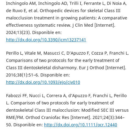
Inchingolo AM, Inchingolo AD, Trilli I, Ferrante L, Di Noia A,
de Ruvo E, et al. Orthopedic devices for skeletal Class III
malocclusion treatment in growing patients: A comparative
effectiveness systematic review. J Clin Med [Internet].
2024;13(23). Disponible en:
http://dx.doi.org/10.3390/jcm13237141
Perillo L, Vitale M, Masucci C, D’Apuzzo F, Cozza P, Franchi L.
Comparisons of two protocols for the early treatment of
Class III dentoskeletal disharmony. Eur J Orthod [Internet].
2016;38(1):51–6. Disponible en:
http://dx.doi.org/10.1093/ejo/cjv010
Fabozzi FF, Nucci L, Correra A, d’Apuzzo F, Franchi L, Perillo
L. Comparison of two protocols for early treatment of
dentoskeletal Class III malocclusion: Modified SEC III versus
RME/FM. Orthod Craniofac Res [Internet]. 2021;24(3):344–
50. Disponible en:
http://dx.doi.org/10.1111/ocr.12440