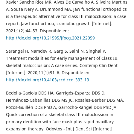
Xavier Sancho Rios MR, Alves De Carvalho A, Silveira Martins
A, Souza Nery A, Drummond MA. Jaw functional orthopedics
is a therapeutic alternative for class III malocclusion: a case
report. Jaw funct orthop, craniofac growth [Internet].
2021;1(2):44–53. Disponible en:
http://dx.doi.org/10.21595/jfocg.2021.22059
Sarangal H, Namdev R, Garg S, Saini N, Singhal P.
Treatment modalities for early management of Class III
skeletal malocclusion: A case series. Contemp Clin Dent
[Internet]. 2020;11(1):91–6. Disponible en:
http://dx.doi.org/10.4103/ccd.ccd_393_19
Bedolla-Gaxiola DDS HA, Garrigós-Esparza DDS D,
Hernández-Cabanillas DDS MS JC, Rosales-Berber DDS MÁ,
Pozos-Guillén DDS PhD A, Garrocho-Rangel DDS PhD JA.
Quick correction of a skeletal class III maloclussion in
primary dentition with face mask plus rapid maxillary
expansion therapy. Odovtos - Int J Dent Sci [Internet].