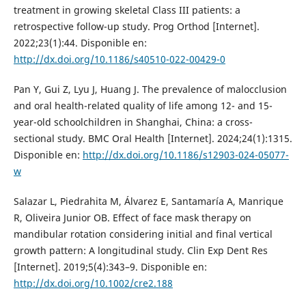
treatment in growing skeletal Class III patients: a
retrospective follow-up study. Prog Orthod [Internet].
2022;23(1):44. Disponible en:
http://dx.doi.org/10.1186/s40510-022-00429-0
Pan Y, Gui Z, Lyu J, Huang J. The prevalence of malocclusion
and oral health-related quality of life among 12- and 15-
year-old schoolchildren in Shanghai, China: a cross-
sectional study. BMC Oral Health [Internet]. 2024;24(1):1315.
Disponible en:
http://dx.doi.org/10.1186/s12903-024-05077-
w
Salazar L, Piedrahita M, Álvarez E, Santamaría A, Manrique
R, Oliveira Junior OB. Effect of face mask therapy on
mandibular rotation considering initial and final vertical
growth pattern: A longitudinal study. Clin Exp Dent Res
[Internet]. 2019;5(4):343–9. Disponible en:
http://dx.doi.org/10.1002/cre2.188