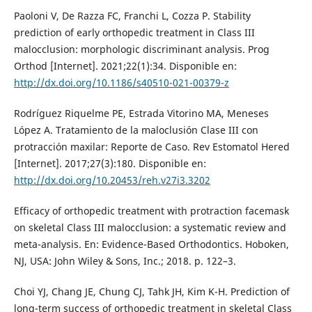
Paoloni V, De Razza FC, Franchi L, Cozza P. Stability
prediction of early orthopedic treatment in Class III
malocclusion: morphologic discriminant analysis. Prog
Orthod [Internet]. 2021;22(1):34. Disponible en:
http://dx.doi.org/10.1186/s40510-021-00379-z
Rodríguez Riquelme PE, Estrada Vitorino MA, Meneses
López A. Tratamiento de la maloclusión Clase III con
protracción maxilar: Reporte de Caso. Rev Estomatol Hered
[Internet]. 2017;27(3):180. Disponible en:
http://dx.doi.org/10.20453/reh.v27i3.3202
Efficacy of orthopedic treatment with protraction facemask
on skeletal Class III malocclusion: a systematic review and
meta-analysis. En: Evidence-Based Orthodontics. Hoboken,
NJ, USA: John Wiley & Sons, Inc.; 2018. p. 122–3.
Choi YJ, Chang JE, Chung CJ, Tahk JH, Kim K-H. Prediction of
long-term success of orthopedic treatment in skeletal Class