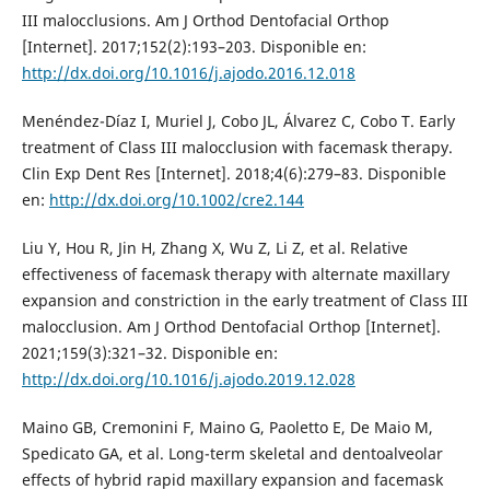
III malocclusions. Am J Orthod Dentofacial Orthop
[Internet]. 2017;152(2):193–203. Disponible en:
http://dx.doi.org/10.1016/j.ajodo.2016.12.018
Menéndez-Díaz I, Muriel J, Cobo JL, Álvarez C, Cobo T. Early
treatment of Class III malocclusion with facemask therapy.
Clin Exp Dent Res [Internet]. 2018;4(6):279–83. Disponible
en:
http://dx.doi.org/10.1002/cre2.144
Liu Y, Hou R, Jin H, Zhang X, Wu Z, Li Z, et al. Relative
effectiveness of facemask therapy with alternate maxillary
expansion and constriction in the early treatment of Class III
malocclusion. Am J Orthod Dentofacial Orthop [Internet].
2021;159(3):321–32. Disponible en:
http://dx.doi.org/10.1016/j.ajodo.2019.12.028
Maino GB, Cremonini F, Maino G, Paoletto E, De Maio M,
Spedicato GA, et al. Long-term skeletal and dentoalveolar
effects of hybrid rapid maxillary expansion and facemask