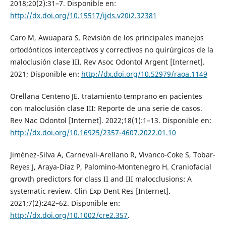
2018;20(2):31–7. Disponible en:
http://dx.doi.org/10.15517/ijds.v20i2.32381
Caro M, Awuapara S. Revisión de los principales manejos
ortodónticos interceptivos y correctivos no quirúrgicos de la
maloclusión clase III. Rev Asoc Odontol Argent [Internet].
2021; Disponible en:
http://dx.doi.org/10.52979/raoa.1149
Orellana Centeno JE. tratamiento temprano en pacientes
con maloclusión clase III: Reporte de una serie de casos.
Rev Nac Odontol [Internet]. 2022;18(1):1–13. Disponible en:
http://dx.doi.org/10.16925/2357-4607.2022.01.10
Jiménez-Silva A, Carnevali-Arellano R, Vivanco-Coke S, Tobar-
Reyes J, Araya-Díaz P, Palomino-Montenegro H. Craniofacial
growth predictors for class II and III malocclusions: A
systematic review. Clin Exp Dent Res [Internet].
2021;7(2):242–62. Disponible en:
http://dx.doi.org/10.1002/cre2.357
.