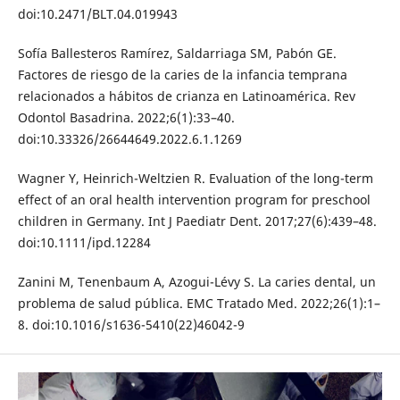
doi:10.2471/BLT.04.019943
Sofía Ballesteros Ramírez, Saldarriaga SM, Pabón GE.
Factores de riesgo de la caries de la infancia temprana
relacionados a hábitos de crianza en Latinoamérica. Rev
Odontol Basadrina. 2022;6(1):33–40.
doi:10.33326/26644649.2022.6.1.1269
Wagner Y, Heinrich-Weltzien R. Evaluation of the long-term
effect of an oral health intervention program for preschool
children in Germany. Int J Paediatr Dent. 2017;27(6):439–48.
doi:10.1111/ipd.12284
Zanini M, Tenenbaum A, Azogui-Lévy S. La caries dental, un
problema de salud pública. EMC Tratado Med. 2022;26(1):1–
8. doi:10.1016/s1636-5410(22)46042-9