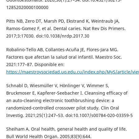
12852020000100000
Pitts NB, Zero DT, Marsh PD, Ekstrand K, Weintraub JA,
Ramos-Gomez F, et al. Dental caries. Nat Rev Dis Primers.
2017;3:17030. doi:10.1038/nrdp.2017.30
Robalino-Tello AB, Collantes-Acuña JE, Flores-Jara MG.
Factores que afectan la salud oral infantil. Maestro Soc.
2021:177–87. Disponible en:
https://maestroysociedad.uo.edu.cu/index.php/MyS/article/vi
Schnabl D, Wiesmüller V, Hönlinger V, Wimmer S,
Bruckmoser E, Kapferer-Seebacher I. Cleansing efficacy of
an auto-cleaning electronic toothbrushing device: a
randomized-controlled crossover pilot study. Clin Oral
Investig. 2021;25(1):247–53. doi:10.1007/s00784-020-03359-5
Sheiham A. Oral health, general health and quality of life.
Bull World Health Organ. 2005;83(9):644.