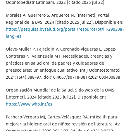
Odontopediatr Latinoam. 2022 [citado 2025 jul 22].
Morales A, Guerrero S, Arqueros N. [Internet]. Portal
Regional de la BVS. 2024 [citado 2025 jul 22]. Disponible en:
https://pesquisa.bvsalud.org/portal/resource/pt/lil-290308?
lang=es
Olave-Müller P, Fajreldin V, Coronado-Vigueras L, López-
Contreras N, Valenzuela MT. Necesidades, creencias y
prácticas en salud oral de padres y cuidadores de
preescolares: un enfoque cualitativo. Int J Odontostomatol.
2021;15(4):888–97. doi:10.4067/s0718-381x2021000400888
Organización Mundial de la Salud. Sitio web de la OMS
[Internet]. 2024 [citado 2025 jul 22]. Disponible en:
https://www.who.int/es
Pacheco-Vergara MJ, Cartes-Velásquez RA. mHealth para
mejorar la higiene oral de niños: revisión de literatura. Av
Odontoestomatol. 2020;36(1):27–34. doi:10.4321/s0213-