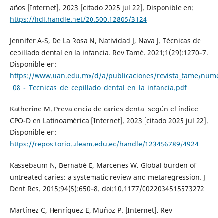
años [Internet]. 2023 [citado 2025 jul 22]. Disponible en:
https://hdl.handle.net/20.500.12805/3124
Jennifer A-S, De La Rosa N, Natividad J, Nava J. Técnicas de
cepillado dental en la infancia. Rev Tamé. 2021;1(29):1270–7.
Disponible en:
https://www.uan.edu.mx/d/a/publicaciones/revista_tame/num
_08_-_Tecnicas_de_cepillado_dental_en_la_infancia.pdf
Katherine M. Prevalencia de caries dental según el índice
CPO-D en Latinoamérica [Internet]. 2023 [citado 2025 jul 22].
Disponible en:
https://repositorio.uleam.edu.ec/handle/123456789/4924
Kassebaum N, Bernabé E, Marcenes W. Global burden of
untreated caries: a systematic review and metaregression. J
Dent Res. 2015;94(5):650–8. doi:10.1177/0022034515573272
Martínez C, Henríquez E, Muñoz P. [Internet]. Rev