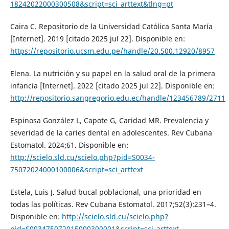
18242022000300508&script=sci_arttext&tlng=pt
Caira C. Repositorio de la Universidad Católica Santa María
[Internet]. 2019 [citado 2025 jul 22]. Disponible en:
https://repositorio.ucsm.edu.pe/handle/20.500.12920/8957
Elena. La nutrición y su papel en la salud oral de la primera
infancia [Internet]. 2022 [citado 2025 jul 22]. Disponible en:
http://repositorio.sangregorio.edu.ec/handle/123456789/2711
Espinosa González L, Capote G, Caridad MR. Prevalencia y
severidad de la caries dental en adolescentes. Rev Cubana
Estomatol. 2024;61. Disponible en:
http://scielo.sld.cu/scielo.php?pid=S0034-
75072024000100006&script=sci_arttext
Estela, Luis J. Salud bucal poblacional, una prioridad en
todas las políticas. Rev Cubana Estomatol. 2017;52(3):231–4.
Disponible en:
http://scielo.sld.cu/scielo.php?
pid=S003475072015000300001&script=sci_arttext