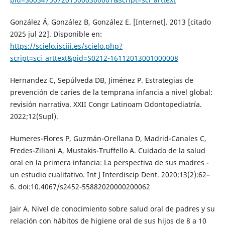
González Á, González B, González E. [Internet]. 2013 [citado
2025 jul 22]. Disponible en:
https://scielo.isciii.es/scielo.php?
script=sci_arttext&pid=S0212-16112013001000008
Hernandez C, Sepúlveda DB, Jiménez P. Estrategias de
prevención de caries de la temprana infancia a nivel global:
revisión narrativa. XXII Congr Latinoam Odontopediatría.
2022;12(Supl).
Humeres-Flores P, Guzmán-Orellana D, Madrid-Canales C,
Fredes-Ziliani A, Mustakis-Truffello A. Cuidado de la salud
oral en la primera infancia: La perspectiva de sus madres -
un estudio cualitativo. Int J Interdiscip Dent. 2020;13(2):62–
6. doi:10.4067/s2452-55882020000200062
Jair A. Nivel de conocimiento sobre salud oral de padres y su
relación con hábitos de higiene oral de sus hijos de 8 a 10