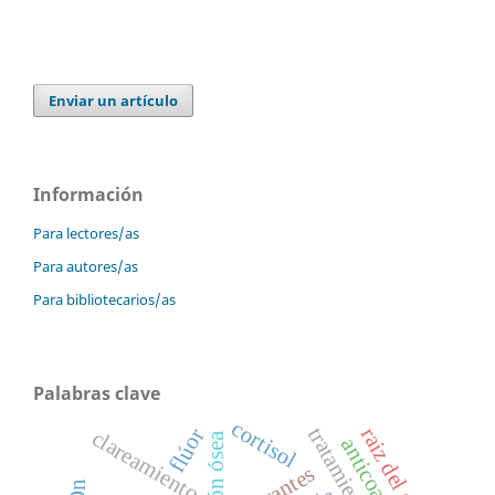
Enviar un artículo
Información
Para lectores/as
Para autores/as
Para bibliotecarios/as
Palabras clave
cortisol
raiz del diente
flúor
clareamiento