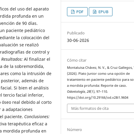
ficos del uso del aparato
PDF
EPUB
mordida profunda en un
vención de 90 días.
un paciente pediátrico
Publicado
diante la colocación del
30-06-2026
valuación se realizó
 radiografías de control y
.
Resultados:
Al finalizar el
Cómo citar
ca de la sobremordida,
Montaluisa Chávez, N. V., & Cruz Gallegos, 
ares como la intrusión de
(2026). Plato Junior como una opción de
tratamiento en paciente pediátrico para so
n posterior, además de
a mordida profunda: Reporte de caso.
acial. Si bien el análisis
Odontología
,
28
(1), 97–110.
tercio facial inferior,
https://doi.org/10.29166/od.v28i1.9604
óseo real debido al corto
Más formatos de cita
r a adaptaciones
del paciente.
Conclusiones:
iva terapéutica eficaz a
Número
 la mordida profunda en