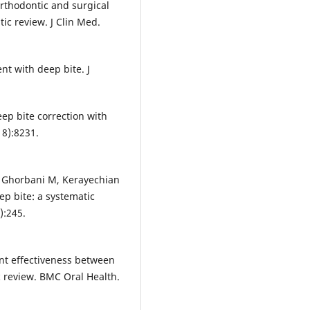
Orthodontic and surgical
ic review. J Clin Med.
ent with deep bite. J
deep bite correction with
18):8231.
, Ghorbani M, Kerayechian
ep bite: a systematic
):245.
nt effectiveness between
c review. BMC Oral Health.