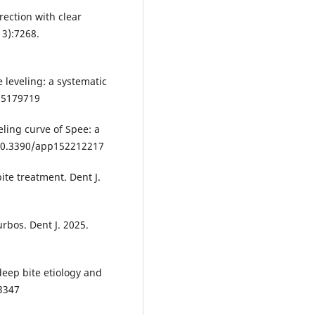
rrection with clear
13):7268.
e leveling: a systematic
p15179719
eling curve of Spee: a
i:10.3390/app152212217
bite treatment. Dent J.
turbos. Dent J. 2025.
deep bite etiology and
3347