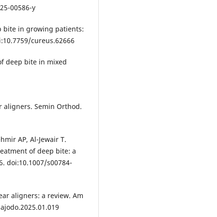
025-00586-y
p bite in growing patients:
oi:10.7759/cureus.62666
of deep bite in mixed
ear aligners. Semin Orthod.
jehmir AP, Al-Jewair T.
reatment of deep bite: a
06. doi:10.1007/s00784-
lear aligners: a review. Am
.ajodo.2025.01.019