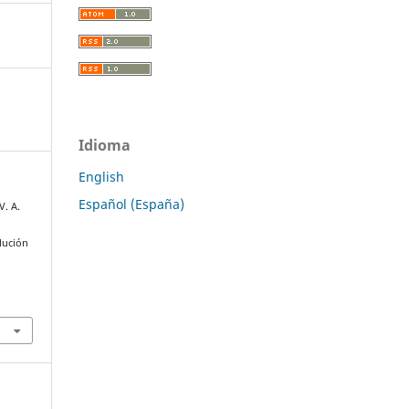
Idioma
English
Español (España)
V. A.
lución