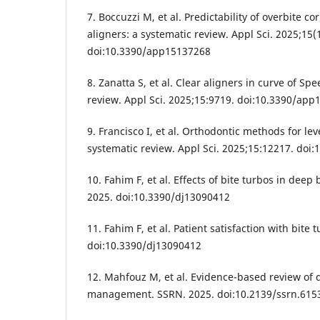
7. Boccuzzi M, et al. Predictability of overbite co
aligners: a systematic review. Appl Sci. 2025;15(
doi:10.3390/app15137268
8. Zanatta S, et al. Clear aligners in curve of Spe
review. Appl Sci. 2025;15:9719. doi:10.3390/ap
9. Francisco I, et al. Orthodontic methods for lev
systematic review. Appl Sci. 2025;15:12217. do
10. Fahim F, et al. Effects of bite turbos in deep 
2025. doi:10.3390/dj13090412
11. Fahim F, et al. Patient satisfaction with bite 
doi:10.3390/dj13090412
12. Mahfouz M, et al. Evidence-based review of 
management. SSRN. 2025. doi:10.2139/ssrn.615