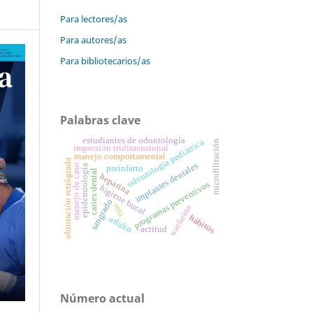
Para lectores/as
Para autores/as
Para bibliotecarios/as
Palabras clave
estudiantes de odontología
odontología pediátrica
microfiltración
impresión tridimensional
manejo comportamental
obturación retrógrada
implantes dentales
manejo de caso
epidemiología
preinfarto
caries dental
heparina
programas preventivos
higiene bucal
sangrado
mta
warfarina
hábitos
adulto
actitud
Número actual