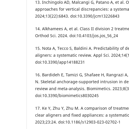
13. Inchingolo AD, Malcangi G, Patano A, et al. 
approaches for vertical discrepancies: a systemat
2024;13(22):6843. doi:10.3390/jcm13226843
14. Alkhamees A, et al. Class II division 2 treatm
Orthod Sci. 2024. doi:10.4103/jos.jos_56_24
15. Nota A, Tecco S, Baldini A. Predictability of 
aligners: a systematic review. Appl Sci. 2024;14(
doi:10.3390/app14188231
16. Bardideh E, Tamizi G, Shafaee H, Rangrazi A
N. Skeletal anchorage-supported intrusion in de
review and meta-analysis. Biomimetics. 2023;8(3
doi:10.3390/biomimetics8030245
17. Ke Y, Zhu Y, Zhu M. A comparison of treatme
clear aligners and fixed appliances: a systemati
2023;23:24. doi:10.1186/s12903-023-02702-1