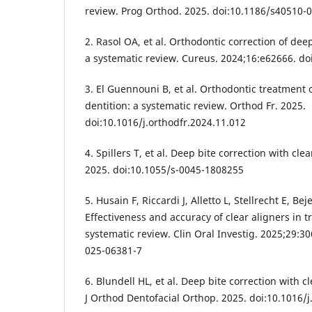
review. Prog Orthod. 2025. doi:10.1186/s40510-
2. Rasol OA, et al. Orthodontic correction of dee
a systematic review. Cureus. 2024;16:e62666. d
3. El Guennouni B, et al. Orthodontic treatment 
dentition: a systematic review. Orthod Fr. 2025.
doi:10.1016/j.orthodfr.2024.11.012
4. Spillers T, et al. Deep bite correction with cl
2025. doi:10.1055/s-0045-1808255
5. Husain F, Riccardi J, Alletto L, Stellrecht E, Be
Effectiveness and accuracy of clear aligners in t
systematic review. Clin Oral Investig. 2025;29:3
025-06381-7
6. Blundell HL, et al. Deep bite correction with c
J Orthod Dentofacial Orthop. 2025. doi:10.1016/j