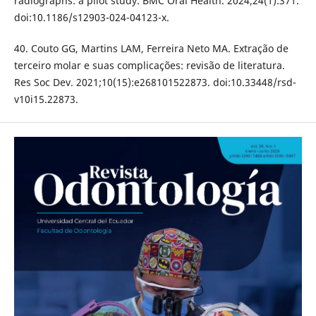
radiographs: a pilot study. BMC Oral Health. 2024;24(1):371.
doi:10.1186/s12903-024-04123-x.
40. Couto GG, Martins LAM, Ferreira Neto MA. Extração de
terceiro molar e suas complicações: revisão de literatura.
Res Soc Dev. 2021;10(15):e268101522873. doi:10.33448/rsd-
v10i15.22873.