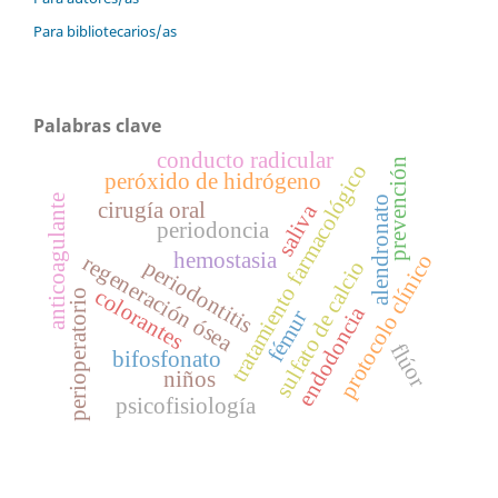
Para bibliotecarios/as
Palabras clave
conducto radicular
prevención
tratamiento farmacológico
peróxido de hidrógeno
anticoagulante
alendronato
cirugía oral
saliva
periodoncia
hemostasia
protocolo clínico
regeneración ósea
periodontitis
sulfato de calcio
colorantes
perioperatorio
endodoncia
fémur
flúor
bifosfonato
niños
psicofisiología