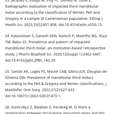
23. Jacques E, Ebogo M, Eng YC, Donald N, Odile Z.
Radiographic evaluation of impacted third mandibular
molar according to the classification of Winter, Pell and
Gregory in a sample of Cameroonian population. Ethiop J
Health Sci. 2023;33(5):851-858. doi:10.4314/ejhs.v33i5.15.
24. Kalaiselvan S, Ganesh SKN, Natesh P, Moorthy MS, Niazi
TM, Babu SS. Prevalence and pattern of impacted
mandibular third molar: an institution-based retrospective
study. J Pharm Bioallied Sci. 2020;12(Suppl 1):S462-S467.
doi:10.4103/jpbs.JPBS_140_20.
25. Santos KK, Lages FS, Maciel CAB, Glória JCR, Douglas-de-
Oliveira DW. Prevalence of mandibular third molars
according to the Pell & Gregory and Winter classifications. J
Maxillofac Oral Surg. 2022;21(2):627-633.
doi:10.1007/s12663-020-01473-1.
26. Gümrükçü Z, Balaban E, Karabağ M. Is there a
relationship between third-molar impaction types and the