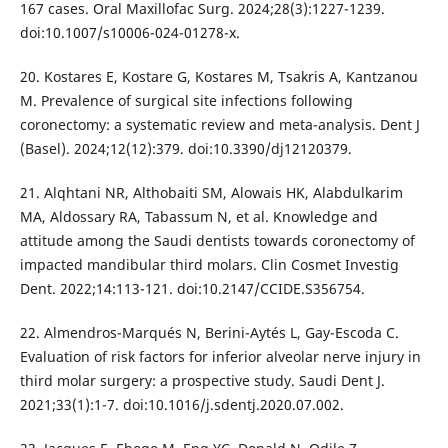
167 cases. Oral Maxillofac Surg. 2024;28(3):1227-1239.
doi:10.1007/s10006-024-01278-x.
20. Kostares E, Kostare G, Kostares M, Tsakris A, Kantzanou
M. Prevalence of surgical site infections following
coronectomy: a systematic review and meta-analysis. Dent J
(Basel). 2024;12(12):379. doi:10.3390/dj12120379.
21. Alqhtani NR, Althobaiti SM, Alowais HK, Alabdulkarim
MA, Aldossary RA, Tabassum N, et al. Knowledge and
attitude among the Saudi dentists towards coronectomy of
impacted mandibular third molars. Clin Cosmet Investig
Dent. 2022;14:113-121. doi:10.2147/CCIDE.S356754.
22. Almendros-Marqués N, Berini-Aytés L, Gay-Escoda C.
Evaluation of risk factors for inferior alveolar nerve injury in
third molar surgery: a prospective study. Saudi Dent J.
2021;33(1):1-7. doi:10.1016/j.sdentj.2020.07.002.