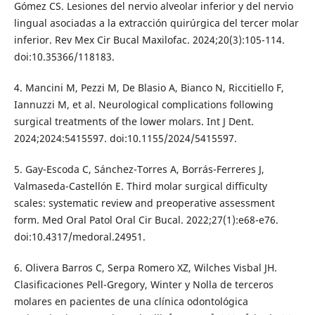
Gómez CS. Lesiones del nervio alveolar inferior y del nervio
lingual asociadas a la extracción quirúrgica del tercer molar
inferior. Rev Mex Cir Bucal Maxilofac. 2024;20(3):105-114.
doi:10.35366/118183.
4. Mancini M, Pezzi M, De Blasio A, Bianco N, Riccitiello F,
Iannuzzi M, et al. Neurological complications following
surgical treatments of the lower molars. Int J Dent.
2024;2024:5415597. doi:10.1155/2024/5415597.
5. Gay-Escoda C, Sánchez-Torres A, Borrás-Ferreres J,
Valmaseda-Castellón E. Third molar surgical difficulty
scales: systematic review and preoperative assessment
form. Med Oral Patol Oral Cir Bucal. 2022;27(1):e68-e76.
doi:10.4317/medoral.24951.
6. Olivera Barros C, Serpa Romero XZ, Wilches Visbal JH.
Clasificaciones Pell-Gregory, Winter y Nolla de terceros
molares en pacientes de una clínica odontológica