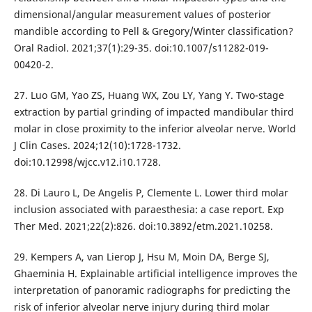
dimensional/angular measurement values of posterior
mandible according to Pell & Gregory/Winter classification?
Oral Radiol. 2021;37(1):29-35. doi:10.1007/s11282-019-
00420-2.
27. Luo GM, Yao ZS, Huang WX, Zou LY, Yang Y. Two-stage
extraction by partial grinding of impacted mandibular third
molar in close proximity to the inferior alveolar nerve. World
J Clin Cases. 2024;12(10):1728-1732.
doi:10.12998/wjcc.v12.i10.1728.
28. Di Lauro L, De Angelis P, Clemente L. Lower third molar
inclusion associated with paraesthesia: a case report. Exp
Ther Med. 2021;22(2):826. doi:10.3892/etm.2021.10258.
29. Kempers A, van Lierop J, Hsu M, Moin DA, Berge SJ,
Ghaeminia H. Explainable artificial intelligence improves the
interpretation of panoramic radiographs for predicting the
risk of inferior alveolar nerve injury during third molar