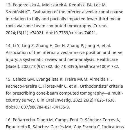
13. Pogorzelska A, Mielczarek A, Regulski PA, Lee M,
Szopiński KT. Evaluation of the inferior alveolar canal course
in relation to fully and partially impacted lower third molar
roots via cone-beam computed tomography. Cureus.
2024;16(11):e74021. doi:10.7759/cureus.74021.
14. Li Y, Ling Z, Zhang H, Xie H, Zhang P, Jiang H, et al.
Association of the inferior alveolar nerve position and nerve
injury: a systematic review and meta-analysis. Healthcare
(Basel). 2022;10(9):1782. doi:10.3390/healthcare10091782.
15. Caiado GM, Evangelista K, Freire MCM, Almeida FT,
Pacheco-Pereira C, Flores-Mir C, et al. Orthodontists’ criteria
for prescribing cone-beam computed tomography—a multi-
country survey. Clin Oral Investig. 2022;26(2):1625-1636.
doi:10.1007/s00784-021-04135-9.
16. Peñarrocha-Diago M, Camps-Font O, Sánchez-Torres A,
Figueiredo R, Sánchez-Garcés MA, Gay-Escoda C. Indications