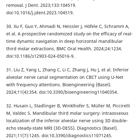
removal. J Dent. 2023;133:104519.
doi:10.1016/j.jdent.2023.104519.
30. Xu F, Guo Y, Ahmadi N, Heissler J, Höfele C, Schramm A,
et al. A prospective randomized study on the efficacy of real-
time dynamic navigation in deep horizontal mandibular
third molar extractions. BMC Oral Health. 2024;24:1234.
doi:10.1186/s12903-024-05016-9.
31. Liu Z, Yang L, Zhang C, Li C, Zhang J, Hu J, et al. Inferior
alveolar nerve canal segmentation on CBCT using U-Net
with frequency attentions. Bioengineering (Basel).
2024;11(4):354. doi:10.3390/bioengineering11040354.
32. Husain L, Stadlinger B, Winklhofer S, Müller M, Piccirelli
M, Valdec S. Mandibular third molar surgery: intraosseous
localization of the inferior alveolar nerve using 3D double-
echo steady-state MRI (3D-DESS). Diagnostics (Basel).
2021;11(7):1245. doi:10.3390/diagnostics11071245.