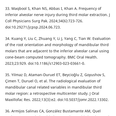
33. Maqbool S, Khan NS, Abbas I, Khan A. Frequency of
inferior alveolar nerve injury during third molar extraction. J
Coll Physicians Surg Pak. 2024;34(6):723-726.
doi:10.29271/jcpsp.2024.06.723.
34. Kuang Y, Liu C, Zhuang Y, Li J, Yang C, Tian W. Evaluation
of the root orientation and morphology of mandibular third
molars that are adjacent to the inferior alveolar canal using
cone-beam computed tomography. BMC Oral Health.
2023;23:929. doi:10.1186/s12903-023-03661-0.
35. Yilmaz D, Ataman-Duruel ET, Beycioğlu Z, Goyushov S,
Çimen T, Duruel O, et al. The radiological evaluation of
mandibular canal related variables in mandibular third
molar region: a retrospective multicenter study. J Oral
Maxillofac Res. 2022;13(3):e2. doi:10.5037/jomr.2022.13302.
36. Armijos Salinas CA, González Bustamante AM, Quel