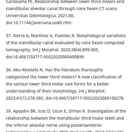
Carlosama FE. Relationship between lower third molars and
mandibular alveolar canal through cone beam CT scans.
Universitas Odontologica. 2021;40.
doi:10.11144/Javeriana.uo40.rltm.
37. Sierra A, Martínez A, Fuentes R. Morphological variations
of the mandibular canal evaluated by cone beam computed
tomography. Int J Morphol. 2020;38(4):899-905.
doi:10.4067/S0717-95022020000400899.
38. Abu-Mostafa N. Has the literature thoroughly
categorized the lower third molars? A new classification of
the various lower third molar root forms for a better
understanding of their morphology. Int J Morphol.
2023;41(1):278-285. doi:10.4067/S0717-95022023000100278.
39. Apaydın BK, Icoz D, Uzun E, Orhan K. Investigation of the
relationship between the mandibular third molar teeth and
the inferior alveolar nerve using posteroanterior