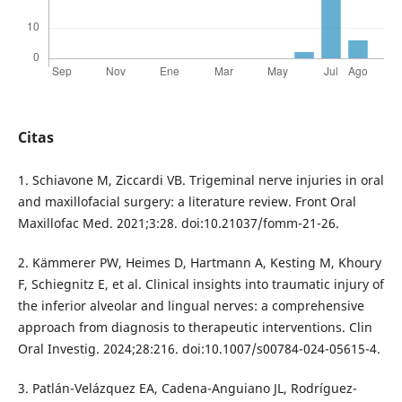
Citas
1. Schiavone M, Ziccardi VB. Trigeminal nerve injuries in oral
and maxillofacial surgery: a literature review. Front Oral
Maxillofac Med. 2021;3:28. doi:10.21037/fomm-21-26.
2. Kämmerer PW, Heimes D, Hartmann A, Kesting M, Khoury
F, Schiegnitz E, et al. Clinical insights into traumatic injury of
the inferior alveolar and lingual nerves: a comprehensive
approach from diagnosis to therapeutic interventions. Clin
Oral Investig. 2024;28:216. doi:10.1007/s00784-024-05615-4.
3. Patlán-Velázquez EA, Cadena-Anguiano JL, Rodríguez-