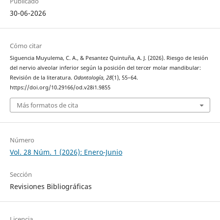
Publicado
30-06-2026
Cómo citar
Siguencia Muyulema, C. A., & Pesantez Quintuña, A. J. (2026). Riesgo de lesión
del nervio alveolar inferior según la posición del tercer molar mandibular:
Revisión de la literatura.
Odontología
,
28
(1), 55–64.
https://doi.org/10.29166/od.v28i1.9855
Más formatos de cita
Número
Vol. 28 Núm. 1 (2026): Enero-Junio
Sección
Revisiones Bibliográficas
Licencia