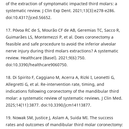
of the extraction of symptomatic impacted third molars: a
systematic review. J Clin Exp Dent. 2021;13(3):e278-e286.
doi:10.4317/jced.56652.
17. Póvoa RC de S, Mourão CF de AB, Geremias TC, Sacco R,
Guimarães LS, Montemezzi P, et al. Does coronectomy a
feasible and safe procedure to avoid the inferior alveolar
nerve injury during third molars extractions? A systematic
review. Healthcare (Basel). 2021;9(6):750.
doi:10.3390/healthcare9060750.
18. Di Spirito F, Caggiano M, Acerra A, Rizki I, Leonetti G,
Allegretti G, et al. Re-intervention rate, timing, and
indications following coronectomy of the mandibular third
molar: a systematic review of systematic reviews. J Clin Med.
2025;14(11):3877. doi:10.3390/jcm14113877.
19. Nowak SM, Justice J, Aslam A, Suida MI. The success
rates and outcomes of mandibular third molar coronectomy: