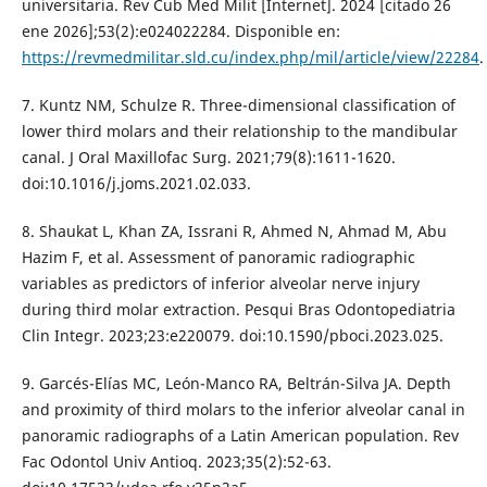
universitaria. Rev Cub Med Milit [Internet]. 2024 [citado 26
ene 2026];53(2):e024022284. Disponible en:
https://revmedmilitar.sld.cu/index.php/mil/article/view/22284
.
7. Kuntz NM, Schulze R. Three-dimensional classification of
lower third molars and their relationship to the mandibular
canal. J Oral Maxillofac Surg. 2021;79(8):1611-1620.
doi:10.1016/j.joms.2021.02.033.
8. Shaukat L, Khan ZA, Issrani R, Ahmed N, Ahmad M, Abu
Hazim F, et al. Assessment of panoramic radiographic
variables as predictors of inferior alveolar nerve injury
during third molar extraction. Pesqui Bras Odontopediatria
Clin Integr. 2023;23:e220079. doi:10.1590/pboci.2023.025.
9. Garcés-Elías MC, León-Manco RA, Beltrán-Silva JA. Depth
and proximity of third molars to the inferior alveolar canal in
panoramic radiographs of a Latin American population. Rev
Fac Odontol Univ Antioq. 2023;35(2):52-63.