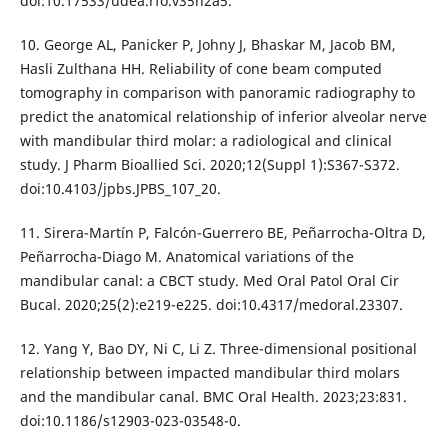
doi:10.17533/udea.rfo.v35n2a5.
10. George AL, Panicker P, Johny J, Bhaskar M, Jacob BM,
Hasli Zulthana HH. Reliability of cone beam computed
tomography in comparison with panoramic radiography to
predict the anatomical relationship of inferior alveolar nerve
with mandibular third molar: a radiological and clinical
study. J Pharm Bioallied Sci. 2020;12(Suppl 1):S367-S372.
doi:10.4103/jpbs.JPBS_107_20.
11. Sirera-Martín P, Falcón-Guerrero BE, Peñarrocha-Oltra D,
Peñarrocha-Diago M. Anatomical variations of the
mandibular canal: a CBCT study. Med Oral Patol Oral Cir
Bucal. 2020;25(2):e219-e225. doi:10.4317/medoral.23307.
12. Yang Y, Bao DY, Ni C, Li Z. Three-dimensional positional
relationship between impacted mandibular third molars
and the mandibular canal. BMC Oral Health. 2023;23:831.
doi:10.1186/s12903-023-03548-0.