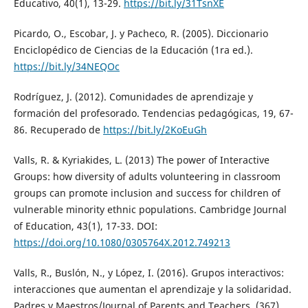
Educativo, 40(1), 13-29.
https://bit.ly/31TsnXE
Picardo, O., Escobar, J. y Pacheco, R. (2005). Diccionario
Enciclopédico de Ciencias de la Educación (1ra ed.).
https://bit.ly/34NEQOc
Rodríguez, J. (2012). Comunidades de aprendizaje y
formación del profesorado. Tendencias pedagógicas, 19, 67-
86. Recuperado de
https://bit.ly/2KoEuGh
Valls, R. & Kyriakides, L. (2013) The power of Interactive
Groups: how diversity of adults volunteering in classroom
groups can promote inclusion and success for children of
vulnerable minority ethnic populations. Cambridge Journal
of Education, 43(1), 17-33. DOI:
https://doi.org/10.1080/0305764X.2012.749213
Valls, R., Buslón, N., y López, I. (2016). Grupos interactivos:
interacciones que aumentan el aprendizaje y la solidaridad.
Padres y Maestros/Journal of Parents and Teachers, (367),