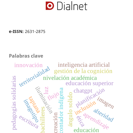
e-ISSN:
2631-2875
Palabras clave
inteligencia artificial
innovación
territorialidad
gestión de la cognición
nivelación académica
pedagogías solidarias
educación superior
iluminación
planificación
luz
chatgpt
contador indígena
flujo
ángulo solido
taptana
imagen
imagotipo
inclusión
alteridad
bachilleres
aprendizaje
creación
escritura
ética
educación