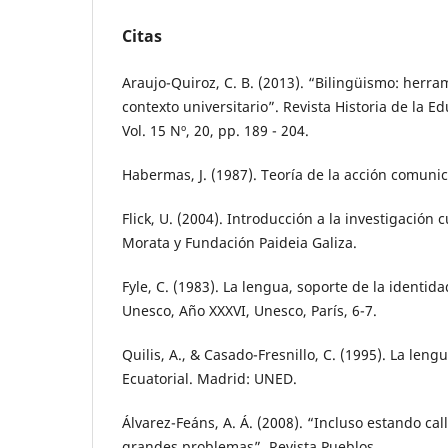
Citas
Araujo-Quiroz, C. B. (2013). “Bilingüismo: herra
contexto universitario”. Revista Historia de la 
Vol. 15 Nº, 20, pp. 189 - 204.
Habermas, J. (1987). Teoría de la acción comunic
Flick, U. (2004). Introducción a la investigación c
Morata y Fundación Paideia Galiza.
Fyle, C. (1983). La lengua, soporte de la identidad
Unesco, Año XXXVI, Unesco, París, 6-7.
Quilis, A., & Casado-Fresnillo, C. (1995). La len
Ecuatorial. Madrid: UNED.
Álvarez-Feáns, A. Á. (2008). “Incluso estando ca
grandes problemas”. Revista Pueblos.