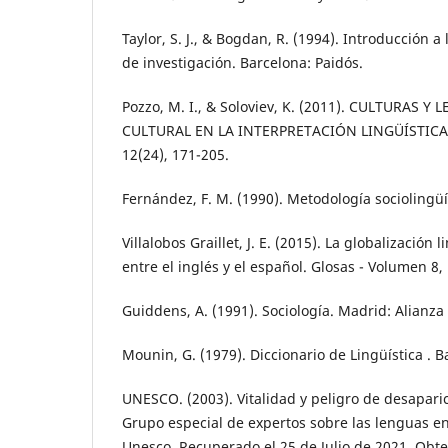
Taylor, S. J., & Bogdan, R. (1994). Introducción a
de investigación. Barcelona: Paidós.
Pozzo, M. I., & Soloviev, K. (2011). CULTURAS 
CULTURAL EN LA INTERPRETACIÓN LINGÜÍSTICA.
12(24), 171-205.
Fernández, F. M. (1990). Metodología sociolingüí
Villalobos Graillet, J. E. (2015). La globalización l
entre el inglés y el español. Glosas - Volumen 8
Guiddens, A. (1991). Sociología. Madrid: Alianza 
Mounin, G. (1979). Diccionario de Lingüística . B
UNESCO. (2003). Vitalidad y peligro de desaparic
Grupo especial de expertos sobre las lenguas en
Unesco. Recuperado el 25 de Julio de 2021. Obt