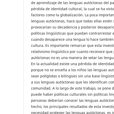
de aprendizaje de las lenguas autóctonas del p
pérdida de identidad cultural, la cual se ha vist
factores como la globalización. La poca importan
lenguas autóctonas, hace que todas ellas estén
provocarían su decadencia y posterior desaparic
políticas lingüísticas que puedan contrarrestar 
cuando desaparece una lengua lo hace también
cultura. Es importante remarcar que esta investi
relativismo lingüístico por cuanto reconoce que
autóctonas no es una manera de vetar las lenguas
En la actualidad existe una pérdida de identida
porque no se enseña a los niños las lenguas au
sean políglotas o bilingües sin una base lingüís
a sus lenguas autóctonas que les identifican c
comunidad. A lo largo de este trabajo, se pone 
puede haber políticas culturales sin políticas li
personas deberían conocer las lenguas autócton
hecho, los principales resultados de esta invest
necesidad proteger las lenguas autóctonas, es i