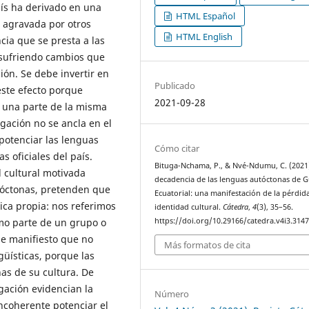
aís ha derivado en una
HTML Español
o agravada por otros
HTML English
cia que se presta a las
 sufriendo cambios que
ión. Se debe invertir en
Publicado
este efecto porque
2021-09-28
 una parte de la misma
gación no se ancla en el
 potenciar las lenguas
Cómo citar
 oficiales del país.
Bituga-Nchama, P., & Nvé-Ndumu, C. (2021)
d cultural motivada
decadencia de las lenguas autóctonas de 
tóctonas, pretenden que
Ecuatorial: una manifestación de la pérdid
tica propia: nos referimos
identidad cultural.
Cátedra
,
4
(3), 35–56.
omo parte de un grupo o
https://doi.org/10.29166/catedra.v4i3.314
de manifiesto que no
Más formatos de cita
ngüísticas, porque las
as de su cultura. De
igación evidencian la
Número
ncoherente potenciar el