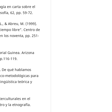
ogía en carta sobre el
ofía, 62, pp. 59-72.
L., & Abreu, M. (1999).
tiempo libre”. Centro de
n los noventa, pp. 251-
orial Guinea. Arizona
pp.116-119.
6). De qué hablamos
ico-metodológicas para
ngüística teórica y
terculturales en el
ro y la etnografía.