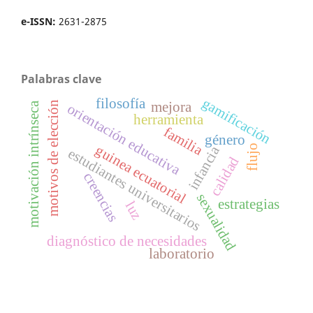
e-ISSN:
2631-2875
Palabras clave
gamificación
filosofía
motivos de elección
mejora
motivación intrínseca
orientación educativa
herramienta
familia
género
guinea ecuatorial
flujo
infancia
estudiantes universitarios
calidad
creencias
sexualidad
estrategias
luz
diagnóstico de necesidades
laboratorio