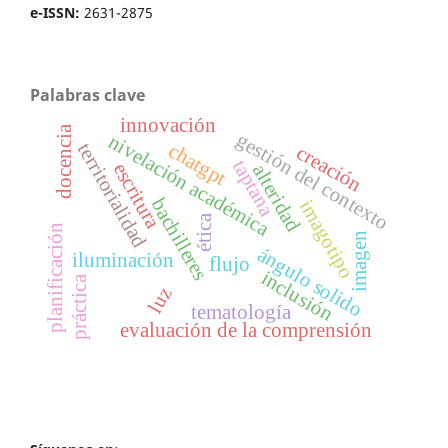
e-ISSN:
2631-2875
Palabras clave
innovación
docencia
gestión del contexto
nivelación académica
chatgpt
territorialidad
creación
taptana
escritura
alteridad
bachilleres
imagotipo
ética
planificación
imagen
ángulo solido
iluminación
flujo
inclusión
práctica
luz
tematología
evaluación de la comprensión