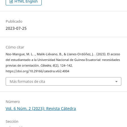
HTML English
Publicado
2023-07-25
Cómo citar
Nso-Mangue, M. L. ., Malik-Liévano, B., & Llanes-Ordóñez, J. . (2023). El acceso
del estudiantado a la Universidad Nacional de Guinea Ecuatorial: necesidades
previas de orientación.
Cátedra
,
6
(2), 124–142.
https://doi.org/10.29166/catedra.v6i2.4004
Más formatos de cita
Número
Vol. 6 Núm. 2 (2023): Revista Cátedra
Sección