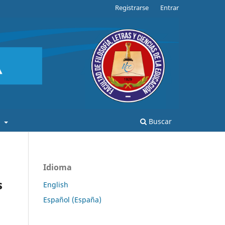
Registrarse
Entrar
a
Buscar
Idioma
s
English
Español (España)