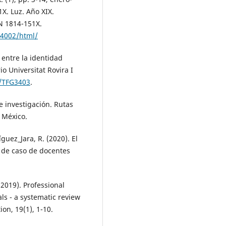
1X. Luz. Año XIX.
SN 1814-151X.
54002/html/
n entre la identidad
io Universitat Rovira I
7/TFG3403
.
 investigación. Rutas
. México.
guez_Jara, R. (2020). El
o de caso de docentes
(2019). Professional
ls - a systematic review
on, 19(1), 1-10.