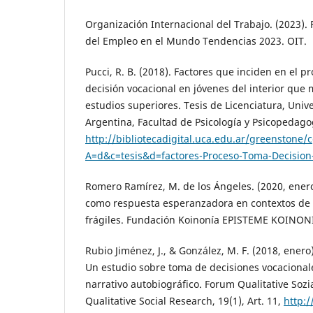
Organización Internacional del Trabajo. (2023). 
del Empleo en el Mundo Tendencias 2023. OIT.
Pucci, R. B. (2018). Factores que inciden en el 
decisión vocacional en jóvenes del interior que
estudios superiores. Tesis de Licenciatura, Univ
Argentina, Facultad de Psicología y Psicopedago
http://bibliotecadigital.uca.edu.ar/greenstone/c
A=d&c=tesis&d=factores-Proceso-Toma-Decision
Romero Ramírez, M. de los Ángeles. (2020, ener
como respuesta esperanzadora en contextos de
frágiles. Fundación Koinonía EPISTEME KOINONIA
Rubio Jiménez, J., & González, M. F. (2018, enero
Un estudio sobre toma de decisiones vocaciona
narrativo autobiográfico. Forum Qualitative Soz
Qualitative Social Research, 19(1), Art. 11,
http:/