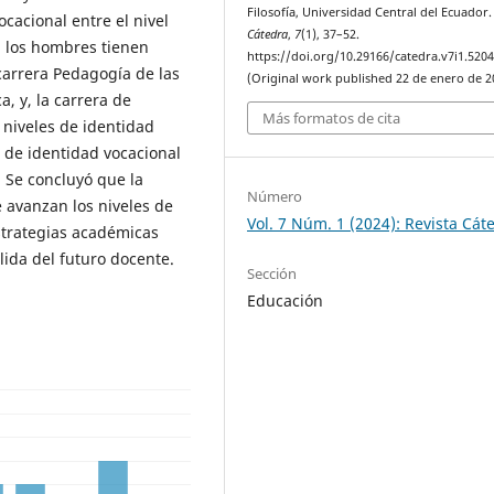
Filosofía, Universidad Central del Ecuador.
ocacional entre el nivel
Cátedra
,
7
(1), 37–52.
o, los hombres tienen
https://doi.org/10.29166/catedra.v7i1.520
carrera Pedagogía de las
(Original work published 22 de enero de 2
, y, la carrera de
Más formatos de cita
s niveles de identidad
 de identidad vocacional
 Se concluyó que la
Número
 avanzan los niveles de
Vol. 7 Núm. 1 (2024): Revista Cát
strategias académicas
alida del futuro docente.
Sección
Educación