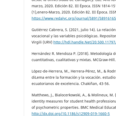
marzo, 2020. Edición 82. III Época. ISSN 1814-15
(1),enero-Marzo, 2020. Edición 82. III Época. IS
https://www.redalyc.org/journal/5891/5891616
Gutiérrez Cabrera, S. (2021, julio 14). La relació
vocacional y las variables psicológicas. Repositor
Virgili (URV)
http://hdl.handle.Net/20.500.1179
Hernández R. Mendoza P. (2018). Metodología de
cuantitativas, cualitativas y mixtas. MCGraw-Hill
López-de-Herrera, M., Herrera-Pérez, M., & Rodrí
diLema entre la formación y la vocación. estudi
ecuatorianos de excelencia. Chakiñan, 43-56.
Matthews, J., Bialocerkowski, A., & Molineux, M. 
identity measures for student health professiona
of psychometric properties. BMC Medical Educati
http://dx.doi.org/10.1186/s12909-019-1660-5