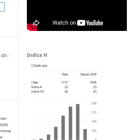
h
Indice H
4-01-
hasi-
2024).
terminal
de