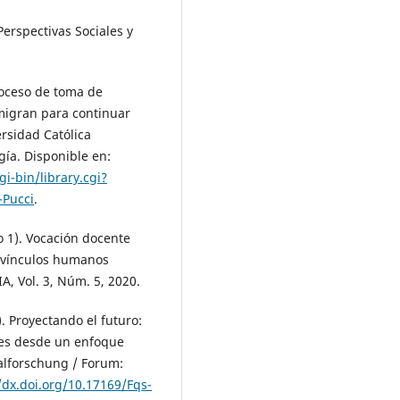
Perspectivas Sociales y
proceso de toma de
 migran para continuar
ersidad Católica
gía. Disponible en:
gi-bin/library.cgi?
-Pucci
.
o 1). Vocación docente
 vínculos humanos
, Vol. 3, Núm. 5, 2020.
). Proyectando el futuro:
les desde un enfoque
ialforschung / Forum:
/dx.doi.org/10.17169/Fqs-