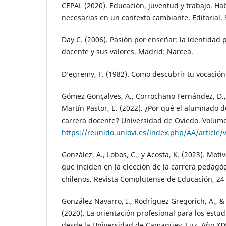
CEPAL (2020). Educación, juventud y trabajo. Ha
necesarias en un contexto cambiante. Editorial. 
Day C. (2006). Pasión por enseñar: la identidad 
docente y sus valores. Madrid: Narcea.
D’egremy, F. (1982). Como descubrir tu vocación
Gómez Gonçalves, A., Corrochano Fernández, D.,
Martín Pastor, E. (2022). ¿Por qué el alumnado d
carrera docente? Universidad de Oviedo. Volum
https://reunido.uniovi.es/index.php/AA/article
González, A., Lobos, C., y Acosta, K. (2023). Mot
que inciden en la elección de la carrera pedagó
chilenos. Revista Complutense de Educación, 24 
González Navarro, I., Rodríguez Gregorich, A., 
(2020). La orientación profesional para los estu
desde la Universidad de Camagüey. Luz. Año XIX.