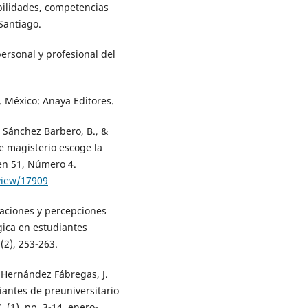
bilidades, competencias
Santiago.
personal y profesional del
. México: Anaya Editores.
 Sánchez Barbero, B., &
e magisterio escoge la
en 51, Número 4.
/view/17909
ivaciones y percepciones
gica en estudiantes
(2), 253-263.
& Hernández Fábregas, J.
diantes de preuniversitario
 (1), pp. 3-14, enero-