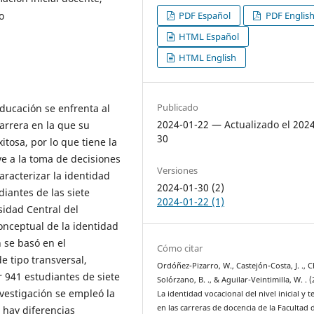
o
PDF Español
PDF Englis
HTML Español
HTML English
Publicado
 Educación se enfrenta al
2024-01-22 — Actualizado el 202
arrera en la que su
30
itosa, por lo que tiene la
e a la toma de decisiones
Versiones
caracterizar la identidad
2024-01-30 (2)
udiantes de las siete
2024-01-22 (1)
rsidad Central del
onceptual de la identidad
 se basó en el
Cómo citar
de tipo transversal,
Ordóñez-Pizarro, W., Castejón-Costa, J. ., C
 941 estudiantes de siete
Solórzano, B. ., & Aguilar-Veintimilla, W. . (
vestigación se empleó la
La identidad vocacional del nivel inicial y 
en las carreras de docencia de la Facultad 
 hay diferencias