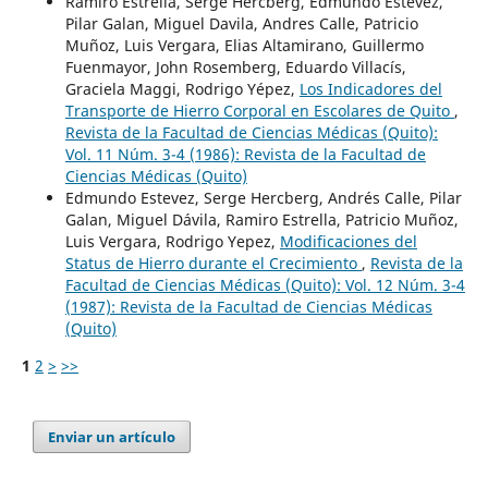
Ramiro Estrella, Serge Hercberg, Edmundo Estevez,
Pilar Galan, Miguel Davila, Andres Calle, Patricio
Muñoz, Luis Vergara, Elias Altamirano, Guillermo
Fuenmayor, John Rosemberg, Eduardo Villacís,
Graciela Maggi, Rodrigo Yépez,
Los Indicadores del
Transporte de Hierro Corporal en Escolares de Quito
,
Revista de la Facultad de Ciencias Médicas (Quito):
Vol. 11 Núm. 3-4 (1986): Revista de la Facultad de
Ciencias Médicas (Quito)
Edmundo Estevez, Serge Hercberg, Andrés Calle, Pilar
Galan, Miguel Dávila, Ramiro Estrella, Patricio Muñoz,
Luis Vergara, Rodrigo Yepez,
Modificaciones del
Status de Hierro durante el Crecimiento
,
Revista de la
Facultad de Ciencias Médicas (Quito): Vol. 12 Núm. 3-4
(1987): Revista de la Facultad de Ciencias Médicas
(Quito)
1
2
>
>>
Enviar un artículo