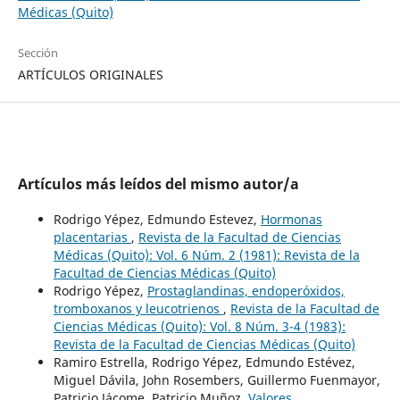
Médicas (Quito)
Sección
ARTÍCULOS ORIGINALES
Artículos más leídos del mismo autor/a
Rodrigo Yépez, Edmundo Estevez,
Hormonas
placentarias
,
Revista de la Facultad de Ciencias
Médicas (Quito): Vol. 6 Núm. 2 (1981): Revista de la
Facultad de Ciencias Médicas (Quito)
Rodrigo Yépez,
Prostaglandinas, endoperóxidos,
tromboxanos y leucotrienos
,
Revista de la Facultad de
Ciencias Médicas (Quito): Vol. 8 Núm. 3-4 (1983):
Revista de la Facultad de Ciencias Médicas (Quito)
Ramiro Estrella, Rodrigo Yépez, Edmundo Estévez,
Miguel Dávila, John Rosembers, Guillermo Fuenmayor,
Patricio Jácome, Patricio Muñoz,
Valores