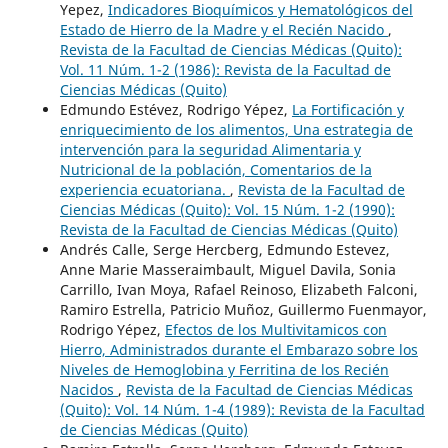
Yepez,
Indicadores Bioquímicos y Hematológicos del
Estado de Hierro de la Madre y el Recién Nacido
,
Revista de la Facultad de Ciencias Médicas (Quito):
Vol. 11 Núm. 1-2 (1986): Revista de la Facultad de
Ciencias Médicas (Quito)
Edmundo Estévez, Rodrigo Yépez,
La Fortificación y
enriquecimiento de los alimentos, Una estrategia de
intervención para la seguridad Alimentaria y
Nutricional de la población, Comentarios de la
experiencia ecuatoriana.
,
Revista de la Facultad de
Ciencias Médicas (Quito): Vol. 15 Núm. 1-2 (1990):
Revista de la Facultad de Ciencias Médicas (Quito)
Andrés Calle, Serge Hercberg, Edmundo Estevez,
Anne Marie Masseraimbault, Miguel Davila, Sonia
Carrillo, Ivan Moya, Rafael Reinoso, Elizabeth Falconi,
Ramiro Estrella, Patricio Muñoz, Guillermo Fuenmayor,
Rodrigo Yépez,
Efectos de los Multivitamicos con
Hierro, Administrados durante el Embarazo sobre los
Niveles de Hemoglobina y Ferritina de los Recién
Nacidos
,
Revista de la Facultad de Ciencias Médicas
(Quito): Vol. 14 Núm. 1-4 (1989): Revista de la Facultad
de Ciencias Médicas (Quito)