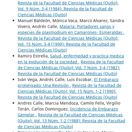
Revista de la Facultad de Ciencias Médicas (Quito):
Vol. 9 Núm. 3-4 (1984): Revista de la Facultad de
Ciencias Médicas (Quito)
Manuel Baldeón, Mónica Vaca, Marco Alvarez, Sandra
Vivero, Andrés Calle,
Malaria: Portadores sanos y
especies de plasmodium en Camarones- Esmeraldas
,
Revista de la Facultad de Ciencias Médicas (Quito):
Vol. 15 Núm. 3-4 (1990): Revista de la Facultad de
Ciencias Médicas (Quito)
Ramiro Estrella,
Salud, enfermedad y practica medica
en la evolución de la sociedad
,
Revista de la Facultad
de Ciencias Médicas (Quito): Vol. 7 Núm. 3-4 (1982):
Revista de la Facultad de Ciencias Médicas (Quito)
Iván Vega, Andrés Calle, Luis Escobar,
El Embarazo
prolongado: Una Revisión
,
Revista de la Facultad de
Ciencias Médicas (Quito): Vol. 15 Núm. 1-2 (1990):
Revista de la Facultad de Ciencias Médicas (Quito)
Andres Calle, Marcia Mendoza, Camilo Felix, Virgilio
Terán, Carlos Dominguez,
Incidencia de Embarazo
Gemelar
,
Revista de la Facultad de Ciencias Médicas
(Quito): Vol. 13 Núm. 1-2 (1988): Revista de la Facultad
de Ciencias Médicas (Quito)