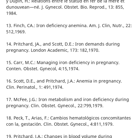
y Dupin, H.: Relations entre lé statud en fer de la mere et
dunouvean—né. J. Gynecol. Obstet. Bio. Reprod., 13: 855,
1984.
13. Finch, CA.: Iron deficiency anemina. Am. J. Clin, Nutr., 22:
512,1969.
14. Pritchard, JA., and Scott, D.E.: Iron demands during
pregnancy. London Academic, 173: 182,1970.
15. Carr, M.C.: Managing iron deficiency in pregnancy.
Conten. Obstet. Gynecol, 4:15,1974.
16. Scott, D.E., and Pritchard, J.A.: Anemia in pregnancy.
Clin. Perinatol., 1: 491,1974.
17. McFee, J.G.: Iron metabolism and iron deficiency during
pregnancy. Clin. Obstet. Gynecol., 22:799,1979.
18. Peck, T., Arias, F.: Cambios hematológicos concomitantes
con la, gestación. Clin. Obstet. Gynecol., 4:811,1979.
19. Pritchard, J.A.: Changes in blood volume during