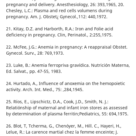
pregnancy and delivery. Anesthesiology, 26: 393,1965, 20.
Chesley, L.C.: Plasma and red cells volumens during
pregnancy. Am. J. Obstet¿ Gynecol.,112: 440,1972.
21. Kitay, D.Z. and Harborth, R.A.: Iron and Folie acid
deficiency in pregnancy. Clin, Perinatol., 2:255,1975.
22. McFee, J.G.: Anemia in pregnancy: A reappraisal Obstet.
Gynecol. Surv., 28: 769,1973.
23. Luke, B.: Anemia ferropriva gravídica. Nutrición Materna,
Ed. Salvat., pp. 47-55, 1983.
24. Hurtado, A., Influence of anoxemia on the hemopoietic
activity. Arch. Int. Med., 75: ,284,1945.
25. Ríos, E., Lipschictz, D.A., Cook, J.D., Smith, N. J.:
Relatiónship of maternal and infant iron stores as assessed
by determination of plasma ferritin;Pediatrics, 55: 694,1975.
26. Blot, T, Tcherma, G., Chenóyer, M., Hill. C., Hayeri, H.,
Lelue, R.: La carence martial chez la femme enceinte; J.