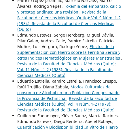
Patricio López Jaramillo, Marcelo Narváez, Marco
Álvarez, Rodrigo Yépez,
Toxemia del embarazo, calcio
y prostaglandinas: una revisión
,
Revista de la
Facultad de Ciencias Médicas (Quito): Vol. 9 Núm. 1-2
(1984): Revista de la Facultad de Ciencias Médicas
(Quito)
Edmundo Estevez, Serge Hercberg, Miguel Dávila,
Pilar Galan, Andres Calle, Ramiro Estrella, Patricio
Muñoz, Luis Vergara, Rodrigo Yépez,
Efectos de la
Suplementación con Hierro sobre la Ferritina Sérica y
otros índices Hematológicos en Mujeres Menstruales
,
Revista de la Facultad de Ciencias Médicas (Quito):
Vol. 11 Núm. 1-2 (1986): Revista de la Facultad de
Ciencias Médicas (Quito)
Eduardo Estrella, Ramiro Estrella, Francisco Crespo,
Raúl Trujillo, Diana Zabala,
Modos Culturales de
consumo de Alcohol en una Población Campesina de
la Provincia de Pichincha
,
Revista de la Facultad de
Ciencias Médicas (Quito): Vol. 4 Núm. 1-2 (1978):
Revista de la Facultad de Ciencias Médicas (Quito)
Guillermo Fuenmayor, Kléver Sáenz, Marcia Racines,
Edmundo Estévez, Diego Rentería, Abelel Robayo,
Cuantificación y Biodisponibilidad In Vitro de Hierro