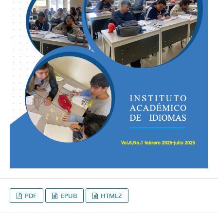
PDF
EPUB
HTMLZ