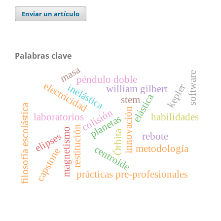
Enviar un artículo
Palabras clave
masa
software
péndulo doble
electricidad
kepler
inelástica
william gilbert
elástica
stem
filosofía escolástica
innovación
colisión
laboratorios
habilidades
planetas
restitución
magnetismo
Órbita
elipses
rebote
metodología
centroide
capstone
prácticas pre-profesionales