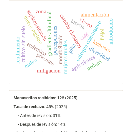
zona
suplementación
gradiente altitudinal
alimentación
cambio climático
nuevo registro
vivero
insecta
introducido
enfoque cuantitativo
cultivo sin suelo
percepciones
fréjol
café
montbéliarde
rendimiento
lechones
mujeres rurales
endémico
piña
diversidad
porcinos
agricultores
nativo
pedigrí
mitigación
estadísticas
Manuscritos recibidos:
128 (2025)
Tasa de rechazo
:
45% (2025)
- Antes de revisión: 31%
- Después de revisión: 14%