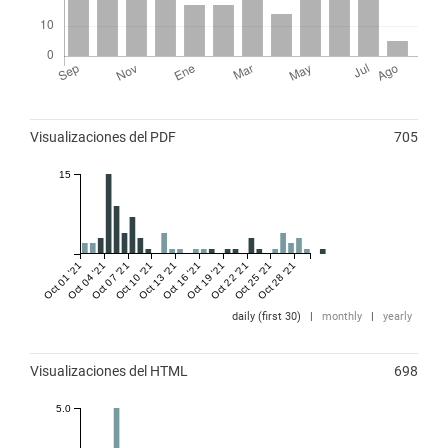
Métricas
Visualizaciones del PDF
705
15
Oct 01 '21
Oct 04 '21
Oct 07 '21
Oct 10 '21
Oct 13 '21
Oct 16 '21
Oct 19 '21
Oct 22 '21
Oct 25 '21
Oct 28 '21
daily (first 30)
|
monthly
|
yearly
Visualizaciones del HTML
698
5.0