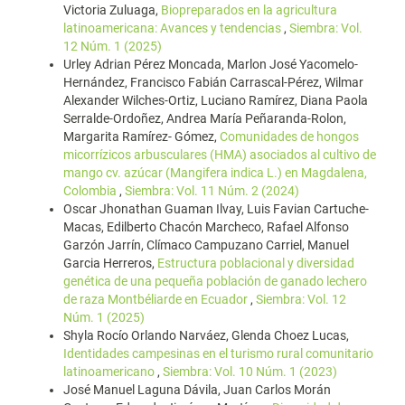
Victoria Zuluaga,
Biopreparados en la agricultura
latinoamericana: Avances y tendencias
,
Siembra: Vol.
12 Núm. 1 (2025)
Urley Adrian Pérez Moncada, Marlon José Yacomelo-
Hernández, Francisco Fabián Carrascal-Pérez, Wilmar
Alexander Wilches-Ortiz, Luciano Ramírez, Diana Paola
Serralde-Ordoñez, Andrea María Peñaranda-Rolon,
Margarita Ramírez- Gómez,
Comunidades de hongos
micorrízicos arbusculares (HMA) asociados al cultivo de
mango cv. azúcar (Mangifera indica L.) en Magdalena,
Colombia
,
Siembra: Vol. 11 Núm. 2 (2024)
Oscar Jhonathan Guaman Ilvay, Luis Favian Cartuche-
Macas, Edilberto Chacón Marcheco, Rafael Alfonso
Garzón Jarrín, Clímaco Campuzano Carriel, Manuel
Garcia Herreros,
Estructura poblacional y diversidad
genética de una pequeña población de ganado lechero
de raza Montbéliarde en Ecuador
,
Siembra: Vol. 12
Núm. 1 (2025)
Shyla Rocío Orlando Narváez, Glenda Choez Lucas,
Identidades campesinas en el turismo rural comunitario
latinoamericano
,
Siembra: Vol. 10 Núm. 1 (2023)
José Manuel Laguna Dávila, Juan Carlos Morán