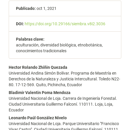
Publicado:
oct 1, 2021
DOI:
https://doi.org/10.29166/siembra.v8i2.3036
Palabras clave:
aculturación, diversidad biológica, etnobotánica,
conocimientos tradicionales
Contenido
Hector Rolando Zhiñin Quezada
Universidad Andina Simón Bolívar. Programa de Maestría en
principal
Derechos de la Naturaleza y Justicia Intercultural. Toledo N22-
80. 17-12-569. Quito, Pichincha, Ecuador
del
Bladimir Valentin Poma Mendoza
artículo
Universidad Nacional de Loja. Carrera de Ingeniería Forestal.
Ciudad Universitaria Guillermo Falconí. 110111. Loja, Loja,
Ecuador
Leonardo Paúl González Nivelo
Universidad Nacional de Loja. Parque Universitario "Francisco
Vivar Castro". Ciudad Universitaria Guillermo Falconí. 110111.