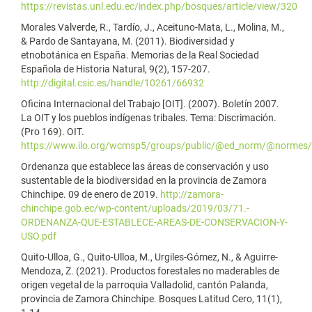
https://revistas.unl.edu.ec/index.php/bosques/article/view/320
Morales Valverde, R., Tardío, J., Aceituno-Mata, L., Molina, M.,
& Pardo de Santayana, M. (2011). Biodiversidad y
etnobotánica en España. Memorias de la Real Sociedad
Española de Historia Natural, 9(2), 157-207.
http://digital.csic.es/handle/10261/66932
Oficina Internacional del Trabajo [OIT]. (2007). Boletín 2007.
La OIT y los pueblos indígenas tribales. Tema: Discrimación.
(Pro 169). OIT.
https://www.ilo.org/wcmsp5/groups/public/@ed_norm/@normes
Ordenanza que establece las áreas de conservación y uso
sustentable de la biodiversidad en la provincia de Zamora
Chinchipe. 09 de enero de 2019.
http://zamora-
chinchipe.gob.ec/wp-content/uploads/2019/03/71.-
ORDENANZA-QUE-ESTABLECE-AREAS-DE-CONSERVACION-Y-
USO.pdf
Quito-Ulloa, G., Quito-Ulloa, M., Urgiles-Gómez, N., & Aguirre-
Mendoza, Z. (2021). Productos forestales no maderables de
origen vegetal de la parroquia Valladolid, cantón Palanda,
provincia de Zamora Chinchipe. Bosques Latitud Cero, 11(1),