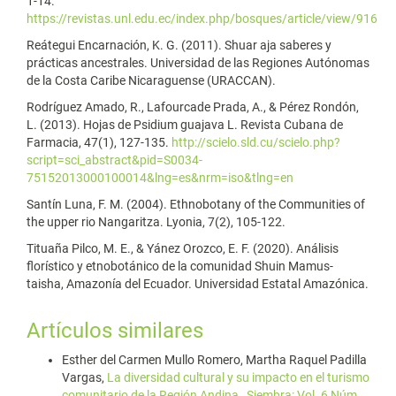
1-14.
https://revistas.unl.edu.ec/index.php/bosques/article/view/916
Reátegui Encarnación, K. G. (2011). Shuar aja saberes y
prácticas ancestrales. Universidad de las Regiones Autónomas
de la Costa Caribe Nicaraguense (URACCAN).
Rodríguez Amado, R., Lafourcade Prada, A., & Pérez Rondón,
L. (2013). Hojas de Psidium guajava L. Revista Cubana de
Farmacia, 47(1), 127-135.
http://scielo.sld.cu/scielo.php?
script=sci_abstract&pid=S0034-
75152013000100014&lng=es&nrm=iso&tlng=en
Santín Luna, F. M. (2004). Ethnobotany of the Communities of
the upper rio Nangaritza. Lyonia, 7(2), 105-122.
Tituaña Pilco, M. E., & Yánez Orozco, E. F. (2020). Análisis
florístico y etnobotánico de la comunidad Shuin Mamus-
taisha, Amazonía del Ecuador. Universidad Estatal Amazónica.
Artículos similares
Esther del Carmen Mullo Romero, Martha Raquel Padilla
Vargas,
La diversidad cultural y su impacto en el turismo
comunitario de la Región Andina
,
Siembra: Vol. 6 Núm.