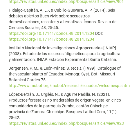
https://revistas.unl.edu.ec/index.php/bosques/article/view/901
Hidalgo-Capitán, A. L.-, & Cubillo-Guevara, A. P. (2014). Seis
debates abiertos Buen vivir: sobre secuestros,
domesticaciones, rescates y alternativas. Íconos. Revista de
Ciencias Sociales, 48, 25-45.
https://doi.org/10.17141/iconos.48.2014.1204
DOI:
https://doi.org/10.17141/iconos.48.2014.1204
Instituto Nacional de Investigaciones Agropecuarias [INIAP].
(2008). Estado de los recursos fitigenéticos para la agricultura
y alimentación. INIAP, Estación Experimental Santa Catalina.
Jørgensen, P. M., & León-Yánez, S. (eds.). (1999). Catalogue of
the vascular plants of Ecuador. Monogr. Syst. Bot. Missouri
Botanical Garden 75.
http://www.mobot.org/mobot/research/ecuador/welcomesp.shtm
López-Beltrán, J., Urgilés, N., & Aguirre Padilla, N. (2021).
Productos forestales no maderables de origen vegetal en cinco
comunidades de la parroquia Zumba, cantón Chinchipe,
provincia de Zamora Chinchipe. Bosques Latitud Cero, 11(1),
28-42.
https://revistas.unl.edu.ec/index.php/bosques/article/view/923