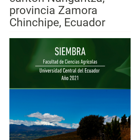
provincia Zamora
Chinchipe, Ecuador
Barra
lateral
del
artículo