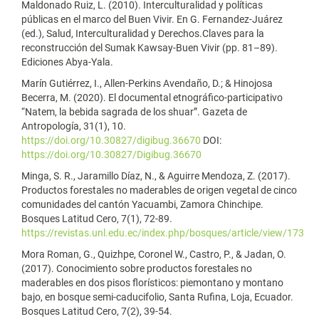
Maldonado Ruiz, L. (2010). Interculturalidad y políticas
públicas en el marco del Buen Vivir. En G. Fernandez-Juárez
(ed.), Salud, Interculturalidad y Derechos.Claves para la
reconstrucción del Sumak Kawsay-Buen Vivir (pp. 81–89).
Ediciones Abya-Yala.
Marín Gutiérrez, I., Allen-Perkins Avendaño, D.; & Hinojosa
Becerra, M. (2020). El documental etnográfico-participativo
“Natem, la bebida sagrada de los shuar”. Gazeta de
Antropología, 31(1), 10.
https://doi.org/10.30827/digibug.36670
DOI:
https://doi.org/10.30827/Digibug.36670
Minga, S. R., Jaramillo Díaz, N., & Aguirre Mendoza, Z. (2017).
Productos forestales no maderables de origen vegetal de cinco
comunidades del cantón Yacuambi, Zamora Chinchipe.
Bosques Latitud Cero, 7(1), 72-89.
https://revistas.unl.edu.ec/index.php/bosques/article/view/173
Mora Roman, G., Quizhpe, Coronel W., Castro, P., & Jadan, O.
(2017). Conocimiento sobre productos forestales no
maderables en dos pisos florísticos: piemontano y montano
bajo, en bosque semi-caducifolio, Santa Rufina, Loja, Ecuador.
Bosques Latitud Cero, 7(2), 39-54.