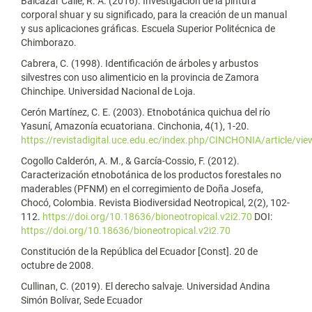
Balcázar Calle, R. A. (2016). Investigación de la pintura
corporal shuar y su significado, para la creación de un manual
y sus aplicaciones gráficas. Escuela Superior Politécnica de
Chimborazo.
Cabrera, C. (1998). Identificación de árboles y arbustos
silvestres con uso alimenticio en la provincia de Zamora
Chinchipe. Universidad Nacional de Loja.
Cerón Martínez, C. E. (2003). Etnobotánica quichua del río
Yasuní, Amazonía ecuatoriana. Cinchonia, 4(1), 1-20.
https://revistadigital.uce.edu.ec/index.php/CINCHONIA/article/vi
Cogollo Calderón, A. M., & García-Cossio, F. (2012).
Caracterización etnobotánica de los productos forestales no
maderables (PFNM) en el corregimiento de Doña Josefa,
Chocó, Colombia. Revista Biodiversidad Neotropical, 2(2), 102-
112.
https://doi.org/10.18636/bioneotropical.v2i2.70
DOI:
https://doi.org/10.18636/bioneotropical.v2i2.70
Constitución de la República del Ecuador [Const]. 20 de
octubre de 2008.
Cullinan, C. (2019). El derecho salvaje. Universidad Andina
Simón Bolívar, Sede Ecuador