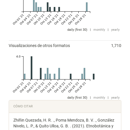
Oct 01 '21
Oct 04 '21
Oct 07 '21
Oct 10 '21
Oct 13 '21
Oct 16 '21
Oct 19 '21
Oct 22 '21
Oct 25 '21
Oct 28 '21
daily (first 30)
|
monthly
|
yearly
Visualizaciones de otros formatos
1,710
4.0
Oct 01 '21
Oct 04 '21
Oct 07 '21
Oct 10 '21
Oct 13 '21
Oct 16 '21
Oct 19 '21
Oct 22 '21
Oct 25 '21
Oct 28 '21
daily (first 30)
|
monthly
|
yearly
Detalles
CÓMO CITAR
del
Zhiñin Quezada, H. R. ., Poma Mendoza, B. V. ., González
artículo
Nivelo, L. P., & Quito Ulloa, G. B. . (2021). Etnobotánica y