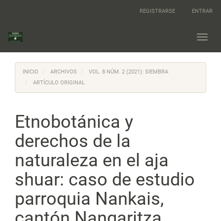
Navegación
REGISTRARSE
ENTRAR
principal
Contenido
principal
Toggl
Barra
navig
lateral
INICIO
ARCHIVOS
VOL. 8 NÚM. 2 (2021): SIEMBRA
ARTÍCULO ORIGINAL
Etnobotánica y
derechos de la
naturaleza en el aja
shuar: caso de estudio
parroquia Nankais,
cantón Nangaritza,