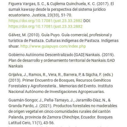
Figuera Vargas, S. C., & Cujilema Quinchuela, K. C. (2017). El
sumak kawsay desde la perspectiva del sistema jurídico
ecuatoriano. Justicia, 23(33), 51-70.
https://doi.org/10.17081/just.23.33.2882
DOI:
https://doi.org/10.17081/just.23.33.2882
Gálvez, M. (2010). Guía Puyo. Guía comercial, profesional y
turística de Pastaza. Culturas indígenas de Pastaza. Indígenas
shuar.
http://www.guiapuyo.com/index.php
Gobierno Autónomo Descentralizado [GAD] Nankais. (2019).
Plan de desarrollo y ordenamiento territorial de Nankais.GAD
Nankais
Grijalva, J., Ramos, R., Vera, R., Barrera, P, & Sigcha, F. (eds.)
(2013). Primer Encuentro de Bosques, Recursos Genéticos
Forestales y Agroforestería.. Memorias del Evento. Instituto
Nacional Autónomo de Investigaciones Agropecuarias.
Guamán-Songor, J., Peña-Tamayo, J., Jaramillo-Díaz, N., &
Granda Pardo, J. (2021). Productos forestales no maderables
de origen vegetal en cinco comunidades rurales del cantón
Palanda, provincia de Zamora Chinchipe, Ecuador. Bosques
Latitud Cero, 11(1), 43-56.