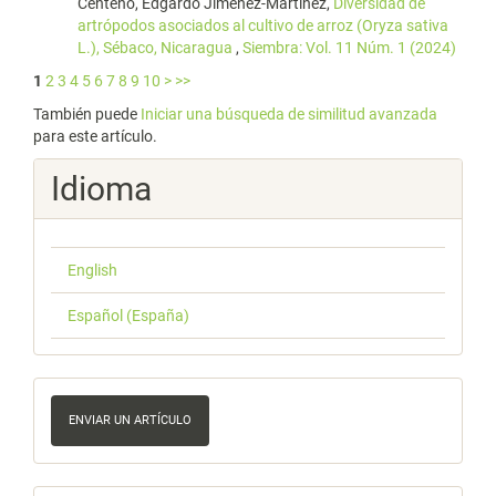
Centeno, Edgardo Jiménez-Martínez,
Diversidad de
artrópodos asociados al cultivo de arroz (Oryza sativa
L.), Sébaco, Nicaragua
,
Siembra: Vol. 11 Núm. 1 (2024)
1
2
3
4
5
6
7
8
9
10
>
>>
También puede
Iniciar una búsqueda de similitud avanzada
para este artículo.
Idioma
English
Español (España)
Enviar
un
ENVIAR UN ARTÍCULO
artículo