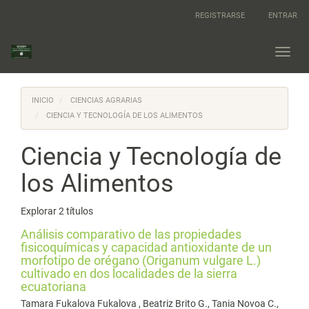
Navegación
REGISTRARSE
ENTRAR
principal
Contenido
principal
Toggl
Barra
navig
lateral
INICIO
CIENCIAS AGRARIAS
CIENCIA Y TECNOLOGÍA DE LOS ALIMENTOS
Ciencia y Tecnología de
los Alimentos
Explorar 2 títulos
Análisis comparativo de las propiedades
fisicoquímicas y capacidad antioxidante de un
morfotipo de orégano (Origanum vulgare L.)
cultivado en dos localidades de la sierra
ecuatoriana
Tamara Fukalova Fukalova , Beatriz Brito G., Tania Novoa C.,