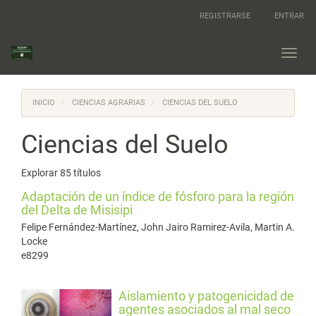
Navegación
REGISTRARSE
ENTRAR
principal
Contenido
principal
Toggl
Barra
navig
lateral
INICIO
CIENCIAS AGRARIAS
CIENCIAS DEL SUELO
Ciencias del Suelo
Explorar 85 títulos
Adaptación de un índice de fósforo para la región
del Delta de Misisipi
Felipe Fernández-Martínez, John Jairo Ramirez-Avila, Martin A.
Locke
e8299
Aislamiento y patogenicidad de
agentes asociados al mal seco