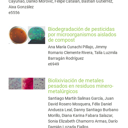
Cayunao, Danko Morovic, Felipe Catalán, Bastián Gutierrez,
Aixa González
e5556
Biodegradación de pesticidas
por microorganismos aislados
de compost
Ana María Cunachi Pillajo, Jimmy
Romario Clemente Rivera, Talía Luzmila
Barragán Rodríguez
e6949
Biolixiviación de metales
pesados en residuos minero-
metalúrgicos
Santiago Martín Salinas García, Juan
David Rosero Mosquera, Félix Daniel
Andueza Leal, Danny Santiago Burbano
Morillo, Diana Karina Fabara Salazar,
Sonia Elizabeth Chamorro Armas, Darío
Damián Lozada Fiallos