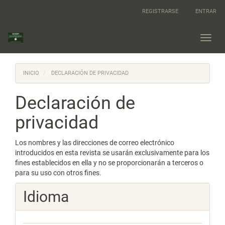
Navegación
REGISTRARSE
ENTRAR
principal
Contenido
principal
Toggl
Barra
navig
lateral
INICIO
DECLARACIÓN DE PRIVACIDAD
Declaración de
privacidad
Los nombres y las direcciones de correo electrónico
introducidos en esta revista se usarán exclusivamente para los
fines establecidos en ella y no se proporcionarán a terceros o
para su uso con otros fines.
Idioma