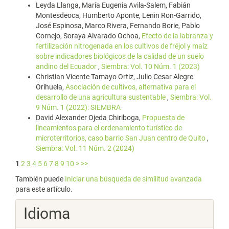
Leyda Llanga, María Eugenia Avila-Salem, Fabián
Montesdeoca, Humberto Aponte, Lenin Ron-Garrido,
José Espinosa, Marco Rivera, Fernando Borie, Pablo
Cornejo, Soraya Alvarado Ochoa,
Efecto de la labranza y
fertilización nitrogenada en los cultivos de fréjol y maíz
sobre indicadores biológicos de la calidad de un suelo
andino del Ecuador
,
Siembra: Vol. 10 Núm. 1 (2023)
Christian Vicente Tamayo Ortiz, Julio Cesar Alegre
Orihuela,
Asociación de cultivos, alternativa para el
desarrollo de una agricultura sustentable
,
Siembra: Vol.
9 Núm. 1 (2022): SIEMBRA
David Alexander Ojeda Chiriboga,
Propuesta de
lineamientos para el ordenamiento turístico de
microterritorios, caso barrio San Juan centro de Quito
,
Siembra: Vol. 11 Núm. 2 (2024)
1
2
3
4
5
6
7
8
9
10
>
>>
También puede
Iniciar una búsqueda de similitud avanzada
para este artículo.
Idioma