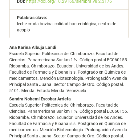
DOI:
https://doi.org/10.29166/siembra.v8i2.3176
Palabras clave:
leche cruda bovina, calidad bacteriológica, centro de
acopio
Contenido
Ana Karina Albuja Landi
Escuela Superior Politecnica del Chimborazo. Facultad de
principal
Ciencias. Panamericana Sur km 1 ½. Código postal EC060155.
Riobamba. Chimborazo. Ecuador . Universidad de los Andes.
del
Facultad de Farmacia y Bioanalisis. Postgrado en Quimica de
artículo
medicamentos. Mención Biotecnologia. Prolongación Avenida
Principal Santa Juana. Sector Campo de Oro. Código postal.
5101. Mérida. Estado Mérida. Venezuela
Sandra Nohemí Escobar Arrieta
Escuela Superior Politecnica del Chimborazo. Facultad de
Ciencias. Panamericana Sur km 1 ½. Código postal EC060155.
Riobamba. Chimborazo. Ecuador. Universidad de los Andes.
Facultad de Farmacia y Bioanalisis. Postgrado en Quimica de
medicamentos. Mención Biotecnologia. Prolongación Avenida
Principal Santa Juana. Sector Campo de Oro. Código postal.