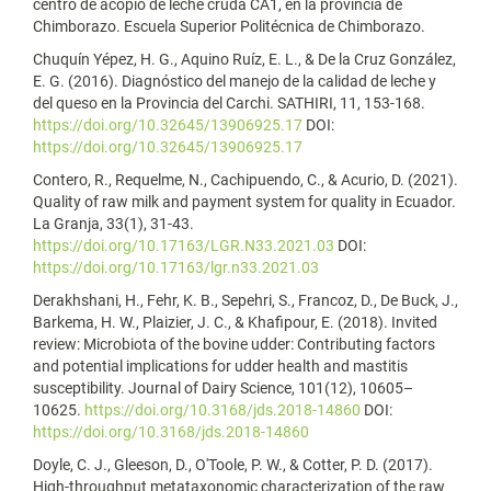
centro de acopio de leche cruda CA1, en la provincia de
Chimborazo. Escuela Superior Politécnica de Chimborazo.
Chuquín Yépez, H. G., Aquino Ruíz, E. L., & De la Cruz González,
E. G. (2016). Diagnóstico del manejo de la calidad de leche y
del queso en la Provincia del Carchi. SATHIRI, 11, 153-168.
https://doi.org/10.32645/13906925.17
DOI:
https://doi.org/10.32645/13906925.17
Contero, R., Requelme, N., Cachipuendo, C., & Acurio, D. (2021).
Quality of raw milk and payment system for quality in Ecuador.
La Granja, 33(1), 31-43.
https://doi.org/10.17163/LGR.N33.2021.03
DOI:
https://doi.org/10.17163/lgr.n33.2021.03
Derakhshani, H., Fehr, K. B., Sepehri, S., Francoz, D., De Buck, J.,
Barkema, H. W., Plaizier, J. C., & Khafipour, E. (2018). Invited
review: Microbiota of the bovine udder: Contributing factors
and potential implications for udder health and mastitis
susceptibility. Journal of Dairy Science, 101(12), 10605–
10625.
https://doi.org/10.3168/jds.2018-14860
DOI:
https://doi.org/10.3168/jds.2018-14860
Doyle, C. J., Gleeson, D., O'Toole, P. W., & Cotter, P. D. (2017).
High-throughput metataxonomic characterization of the raw