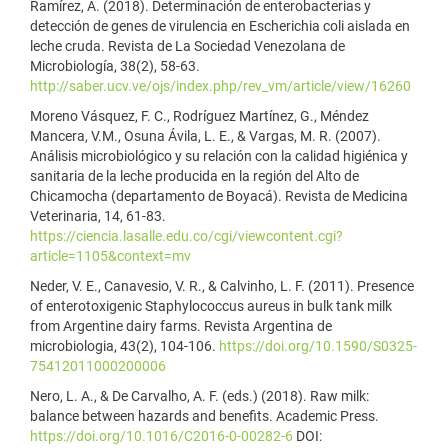
Ramírez, A. (2018). Determinación de enterobacterias y
detección de genes de virulencia en Escherichia coli aislada en
leche cruda. Revista de La Sociedad Venezolana de
Microbiología, 38(2), 58-63.
http://saber.ucv.ve/ojs/index.php/rev_vm/article/view/16260
Moreno Vásquez, F. C., Rodríguez Martínez, G., Méndez
Mancera, V.M., Osuna Ávila, L. E., & Vargas, M. R. (2007).
Análisis microbiológico y su relación con la calidad higiénica y
sanitaria de la leche producida en la región del Alto de
Chicamocha (departamento de Boyacá). Revista de Medicina
Veterinaria, 14, 61-83.
https://ciencia.lasalle.edu.co/cgi/viewcontent.cgi?
article=1105&context=mv
Neder, V. E., Canavesio, V. R., & Calvinho, L. F. (2011). Presence
of enterotoxigenic Staphylococcus aureus in bulk tank milk
from Argentine dairy farms. Revista Argentina de
microbiologia, 43(2), 104-106.
https://doi.org/10.1590/S0325-
75412011000200006
Nero, L. A., & De Carvalho, A. F. (eds.) (2018). Raw milk:
balance between hazards and benefits. Academic Press.
https://doi.org/10.1016/C2016-0-00282-6
DOI: