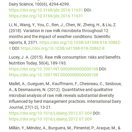
Dairy Science, 100(6), 4294-4299.
https://doi.org/10.3168/jds.2016-11631
DOI:
https://doi.org/10.3168/jds.2016-11631
Li, N., Wang, Y., You, C., Ren, J., Chen, W., Zheng, H., & Liu, Z.
(2018). Variation in raw milk microbiota throughout 12
months and the impact of weather conditions. Scientific
reports, 8, 2371.
https://doi.org/10.1038/s41598-018-20862-
8
DOI:
https://doi.org/10.1038/s41598-018-20862-8
Lucey, J. A. (2015). Raw milk consumption: risks and benefits.
Nutrition Today, 50(4), 189-193.
https://doi.org/10.1097/NT.0000000000000108
DOI:
https://doi.org/10.1097/NT.0000000000000108
Mallet, A., Gueguen, M., Kauffmann, F., Chesneau, C., Sesboue,
A., & Desmasures, N. (2012). Quantitative and qualitative
microbial analysis of raw milk reveals substantial diversity
influenced by herd management practices. International Dairy
Journal, 27(1-2), 13-21.
https://doi.org/10.1016/j.idairyj.2012.07.009
DOI:
https://doi.org/10.1016/j.idairyj.2012.07.009
Millán, Y., Méndez, A., Burguera, M., Pimentel, P., Araque, M., &