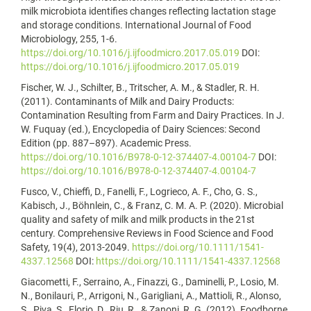
milk microbiota identifies changes reflecting lactation stage
and storage conditions. International Journal of Food
Microbiology, 255, 1-6.
https://doi.org/10.1016/j.ijfoodmicro.2017.05.019
DOI:
https://doi.org/10.1016/j.ijfoodmicro.2017.05.019
Fischer, W. J., Schilter, B., Tritscher, A. M., & Stadler, R. H.
(2011). Contaminants of Milk and Dairy Products:
Contamination Resulting from Farm and Dairy Practices. In J.
W. Fuquay (ed.), Encyclopedia of Dairy Sciences: Second
Edition (pp. 887–897). Academic Press.
https://doi.org/10.1016/B978-0-12-374407-4.00104-7
DOI:
https://doi.org/10.1016/B978-0-12-374407-4.00104-7
Fusco, V., Chieffi, D., Fanelli, F., Logrieco, A. F., Cho, G. S.,
Kabisch, J., Böhnlein, C., & Franz, C. M. A. P. (2020). Microbial
quality and safety of milk and milk products in the 21st
century. Comprehensive Reviews in Food Science and Food
Safety, 19(4), 2013-2049.
https://doi.org/10.1111/1541-
4337.12568
DOI:
https://doi.org/10.1111/1541-4337.12568
Giacometti, F., Serraino, A., Finazzi, G., Daminelli, P., Losio, M.
N., Bonilauri, P., Arrigoni, N., Garigliani, A., Mattioli, R., Alonso,
S., Piva, S., Florio, D., Riu, R., & Zanoni, R. G. (2012). Foodborne