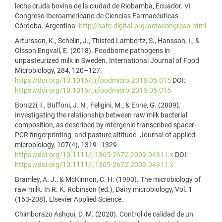
leche cruda bovina de la ciudad de Riobamba, Ecuador. VI
Congreso Iberoamericano de Ciencias Farmacéuticas.
Córdoba. Argentina.
http://safe-digital.org/actacongreso.html
Artursson, K., Schelin, J., Thisted Lambertz, S., Hansson, I., &
Olsson Engvall, E. (2018). Foodborne pathogens in
unpasteurized milk in Sweden. International Journal of Food
Microbiology, 284, 120–127.
https://doi.org/10.1016/j.ijfoodmicro.2018.05.015
DOI:
https://doi.org/10.1016/j.ijfoodmicro.2018.05.015
Bonizzi, I., Buffoni, J. N., Feligini, M., & Enne, G. (2009).
Investigating the relationship between raw milk bacterial
composition, as described by intergenic transcribed spacer-
PCR fingerprinting, and pasture altitude. Journal of applied
microbiology, 107(4), 1319–1329.
https://doi.org/10.1111/j.1365-2672.2009.04311.x
DOI:
https://doi.org/10.1111/j.1365-2672.2009.04311.x
Bramley, A. J., & McKinnon, C. H. (1990). The microbiology of
raw milk. In R. K. Robinson (ed.), Dairy microbiology, Vol. 1
(163-208). Elsevier Applied Science.
Chimborazo Ashqui, D. M. (2020). Control de calidad de un