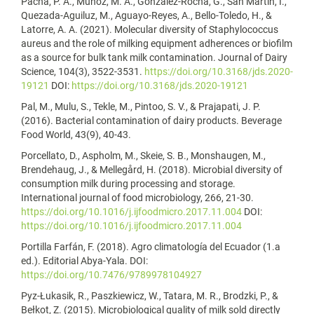
Pacha, P. A., Munoz, M. A., González-Rocha, G., San Martín, I.,
Quezada-Aguiluz, M., Aguayo-Reyes, A., Bello-Toledo, H., &
Latorre, A. A. (2021). Molecular diversity of Staphylococcus
aureus and the role of milking equipment adherences or biofilm
as a source for bulk tank milk contamination. Journal of Dairy
Science, 104(3), 3522-3531.
https://doi.org/10.3168/jds.2020-
19121
DOI:
https://doi.org/10.3168/jds.2020-19121
Pal, M., Mulu, S., Tekle, M., Pintoo, S. V., & Prajapati, J. P.
(2016). Bacterial contamination of dairy products. Beverage
Food World, 43(9), 40-43.
Porcellato, D., Aspholm, M., Skeie, S. B., Monshaugen, M.,
Brendehaug, J., & Mellegård, H. (2018). Microbial diversity of
consumption milk during processing and storage.
International journal of food microbiology, 266, 21-30.
https://doi.org/10.1016/j.ijfoodmicro.2017.11.004
DOI:
https://doi.org/10.1016/j.ijfoodmicro.2017.11.004
Portilla Farfán, F. (2018). Agro climatología del Ecuador (1.a
ed.). Editorial Abya-Yala. DOI:
https://doi.org/10.7476/9789978104927
Pyz-Łukasik, R., Paszkiewicz, W., Tatara, M. R., Brodzki, P., &
Bełkot, Z. (2015). Microbiological quality of milk sold directly