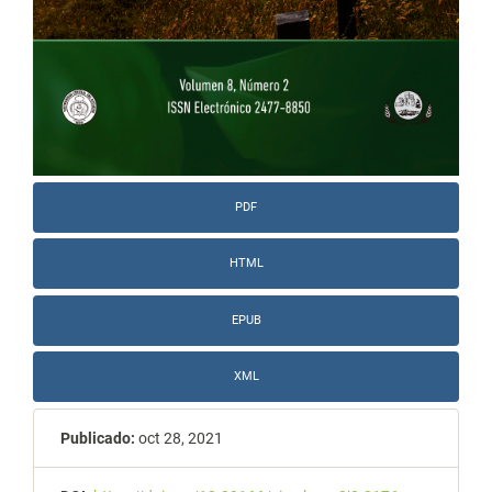
PDF
HTML
EPUB
XML
Publicado:
oct 28, 2021