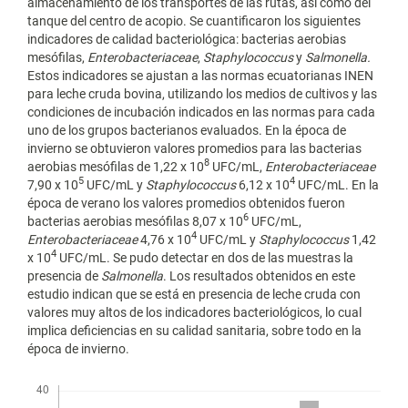
almacenamiento de los transportes de las rutas, así como del
tanque del centro de acopio. Se cuantificaron los siguientes
indicadores de calidad bacteriológica: bacterias aerobias
mesófilas,
Enterobacteriaceae
,
Staphylococcus
y
Salmonella.
Estos indicadores se ajustan a las normas ecuatorianas INEN
para leche cruda bovina, utilizando los medios de cultivos y las
condiciones de incubación indicados en las normas para cada
uno de los grupos bacterianos evaluados. En la época de
invierno se obtuvieron valores promedios para las bacterias
8
aerobias mesófilas de 1,22 x 10
UFC/mL,
Enterobacteriaceae
5
4
7,90 x 10
UFC/mL y
Staphylococcus
6,12 x 10
UFC/mL. En la
época de verano los valores promedios obtenidos fueron
6
bacterias aerobias mesófilas 8,07 x 10
UFC/mL,
4
Enterobacteriaceae
4,76 x 10
UFC/mL y
Staphylococcus
1,42
4
x 10
UFC/mL. Se pudo detectar en dos de las muestras la
presencia de
Salmonella
. Los resultados obtenidos en este
estudio indican que se está en presencia de leche cruda con
valores muy altos de los indicadores bacteriológicos, lo cual
implica deficiencias en su calidad sanitaria, sobre todo en la
época de invierno.
Descargas