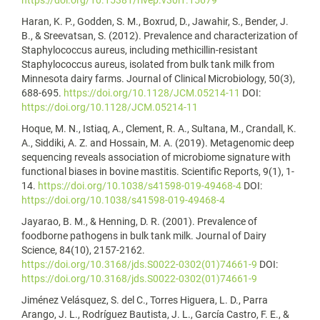
Haran, K. P., Godden, S. M., Boxrud, D., Jawahir, S., Bender, J.
B., & Sreevatsan, S. (2012). Prevalence and characterization of
Staphylococcus aureus, including methicillin-resistant
Staphylococcus aureus, isolated from bulk tank milk from
Minnesota dairy farms. Journal of Clinical Microbiology, 50(3),
688-695.
https://doi.org/10.1128/JCM.05214-11
DOI:
https://doi.org/10.1128/JCM.05214-11
Hoque, M. N., Istiaq, A., Clement, R. A., Sultana, M., Crandall, K.
A., Siddiki, A. Z. and Hossain, M. A. (2019). Metagenomic deep
sequencing reveals association of microbiome signature with
functional biases in bovine mastitis. Scientific Reports, 9(1), 1-
14.
https://doi.org/10.1038/s41598-019-49468-4
DOI:
https://doi.org/10.1038/s41598-019-49468-4
Jayarao, B. M., & Henning, D. R. (2001). Prevalence of
foodborne pathogens in bulk tank milk. Journal of Dairy
Science, 84(10), 2157-2162.
https://doi.org/10.3168/jds.S0022-0302(01)74661-9
DOI:
https://doi.org/10.3168/jds.S0022-0302(01)74661-9
Jiménez Velásquez, S. del C., Torres Higuera, L. D., Parra
Arango, J. L., Rodríguez Bautista, J. L., García Castro, F. E., &