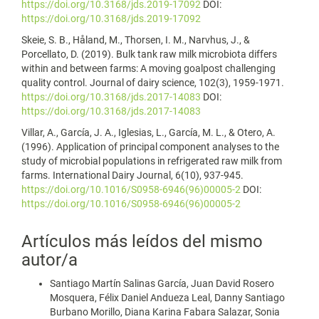
https://doi.org/10.3168/jds.2019-17092
DOI:
https://doi.org/10.3168/jds.2019-17092
Skeie, S. B., Håland, M., Thorsen, I. M., Narvhus, J., &
Porcellato, D. (2019). Bulk tank raw milk microbiota differs
within and between farms: A moving goalpost challenging
quality control. Journal of dairy science, 102(3), 1959-1971.
https://doi.org/10.3168/jds.2017-14083
DOI:
https://doi.org/10.3168/jds.2017-14083
Villar, A., García, J. A., Iglesias, L., García, M. L., & Otero, A.
(1996). Application of principal component analyses to the
study of microbial populations in refrigerated raw milk from
farms. International Dairy Journal, 6(10), 937-945.
https://doi.org/10.1016/S0958-6946(96)00005-2
DOI:
https://doi.org/10.1016/S0958-6946(96)00005-2
Artículos más leídos del mismo
autor/a
Santiago Martín Salinas García, Juan David Rosero
Mosquera, Félix Daniel Andueza Leal, Danny Santiago
Burbano Morillo, Diana Karina Fabara Salazar, Sonia