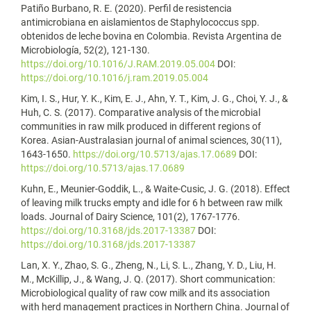
Patiño Burbano, R. E. (2020). Perfil de resistencia
antimicrobiana en aislamientos de Staphylococcus spp.
obtenidos de leche bovina en Colombia. Revista Argentina de
Microbiología, 52(2), 121-130.
https://doi.org/10.1016/J.RAM.2019.05.004
DOI:
https://doi.org/10.1016/j.ram.2019.05.004
Kim, I. S., Hur, Y. K., Kim, E. J., Ahn, Y. T., Kim, J. G., Choi, Y. J., &
Huh, C. S. (2017). Comparative analysis of the microbial
communities in raw milk produced in different regions of
Korea. Asian-Australasian journal of animal sciences, 30(11),
1643-1650.
https://doi.org/10.5713/ajas.17.0689
DOI:
https://doi.org/10.5713/ajas.17.0689
Kuhn, E., Meunier-Goddik, L., & Waite-Cusic, J. G. (2018). Effect
of leaving milk trucks empty and idle for 6 h between raw milk
loads. Journal of Dairy Science, 101(2), 1767-1776.
https://doi.org/10.3168/jds.2017-13387
DOI:
https://doi.org/10.3168/jds.2017-13387
Lan, X. Y., Zhao, S. G., Zheng, N., Li, S. L., Zhang, Y. D., Liu, H.
M., McKillip, J., & Wang, J. Q. (2017). Short communication:
Microbiological quality of raw cow milk and its association
with herd management practices in Northern China. Journal of