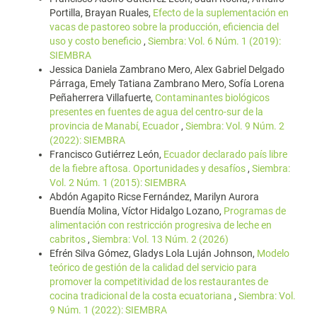
Portilla, Brayan Ruales,
Efecto de la suplementación en
vacas de pastoreo sobre la producción, eficiencia del
uso y costo beneficio
,
Siembra: Vol. 6 Núm. 1 (2019):
SIEMBRA
Jessica Daniela Zambrano Mero, Alex Gabriel Delgado
Párraga, Emely Tatiana Zambrano Mero, Sofía Lorena
Peñaherrera Villafuerte,
Contaminantes biológicos
presentes en fuentes de agua del centro-sur de la
provincia de Manabí, Ecuador
,
Siembra: Vol. 9 Núm. 2
(2022): SIEMBRA
Francisco Gutiérrez León,
Ecuador declarado país libre
de la fiebre aftosa. Oportunidades y desafíos
,
Siembra:
Vol. 2 Núm. 1 (2015): SIEMBRA
Abdón Agapito Ricse Fernández, Marilyn Aurora
Buendía Molina, Víctor Hidalgo Lozano,
Programas de
alimentación con restricción progresiva de leche en
cabritos
,
Siembra: Vol. 13 Núm. 2 (2026)
Efrén Silva Gómez, Gladys Lola Luján Johnson,
Modelo
teórico de gestión de la calidad del servicio para
promover la competitividad de los restaurantes de
cocina tradicional de la costa ecuatoriana
,
Siembra: Vol.
9 Núm. 1 (2022): SIEMBRA