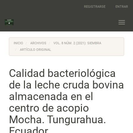
Navegación
REGISTRARSE
ENTRAR
principal
Contenido
principal
Toggl
Barra
navig
lateral
INICIO
ARCHIVOS
VOL. 8 NÚM. 2 (2021): SIEMBRA
ARTÍCULO ORIGINAL
Calidad bacteriológica
de la leche cruda bovina
almacenada en el
centro de acopio
Mocha. Tungurahua.
Ecuador