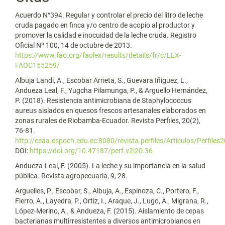
Acuerdo N°394. Regular y controlar el precio del litro de leche
cruda pagado en finca y/o centro de acopio al productor y
promover la calidad e inocuidad de la leche cruda. Registro
Oficial Nº 100, 14 de octubre de 2013.
https://www.fao.org/faolex/results/details/fr/c/LEX-
FAOC155259/
Albuja Landi, A., Escobar Arrieta, S., Guevara Iñiguez, L.,
Andueza Leal, F., Yugcha Pilamunga, P., & Arguello Hernández,
P. (2018). Resistencia antimicrobiana de Staphylococcus
aureus aislados en quesos frescos artesanales elaborados en
zonas rurales de Riobamba-Ecuador. Revista Perfiles, 20(2),
76-81.
http://ceaa.espoch.edu.ec:8080/revista.perfiles/Articulos/Perfiles
DOI:
https://doi.org/10.47187/perf.v2i20.36
Andueza-Leal, F. (2005). La leche y su importancia en la salud
pública. Revista agropecuaria, 9, 28.
Arguelles, P., Escobar, S., Albuja, A., Espinoza, C., Portero, F.,
Fierro, A., Layedra, P., Ortiz, I., Araque, J., Lugo, A., Migrana, R.,
López-Merino, A., & Andueza, F. (2015). Aislamiento de cepas
bacterianas multirresistentes a diversos antimicrobianos en