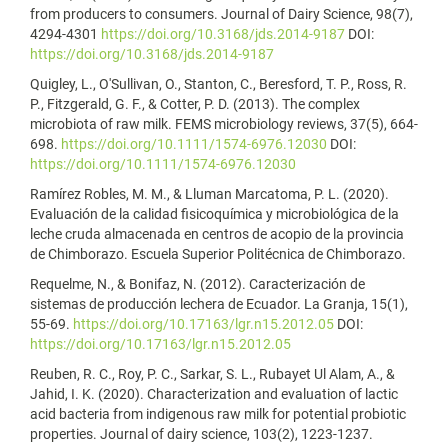
from producers to consumers. Journal of Dairy Science, 98(7),
4294-4301
https://doi.org/10.3168/jds.2014-9187
DOI:
https://doi.org/10.3168/jds.2014-9187
Quigley, L., O'Sullivan, O., Stanton, C., Beresford, T. P., Ross, R.
P., Fitzgerald, G. F., & Cotter, P. D. (2013). The complex
microbiota of raw milk. FEMS microbiology reviews, 37(5), 664-
698.
https://doi.org/10.1111/1574-6976.12030
DOI:
https://doi.org/10.1111/1574-6976.12030
Ramírez Robles, M. M., & Lluman Marcatoma, P. L. (2020).
Evaluación de la calidad fisicoquímica y microbiológica de la
leche cruda almacenada en centros de acopio de la provincia
de Chimborazo. Escuela Superior Politécnica de Chimborazo.
Requelme, N., & Bonifaz, N. (2012). Caracterización de
sistemas de producción lechera de Ecuador. La Granja, 15(1),
55-69.
https://doi.org/10.17163/lgr.n15.2012.05
DOI:
https://doi.org/10.17163/lgr.n15.2012.05
Reuben, R. C., Roy, P. C., Sarkar, S. L., Rubayet Ul Alam, A., &
Jahid, I. K. (2020). Characterization and evaluation of lactic
acid bacteria from indigenous raw milk for potential probiotic
properties. Journal of dairy science, 103(2), 1223-1237.