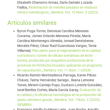
Elizabeth Chamorro Armas, Darío Damián Lozada
Fiallos,
Biolixiviación de metales pesados en residuos
minero-metalúrgicos
,
Siembra: Vol. 10 Núm. 2 (2023)
Artículos similares
Byron Puga-Torres, Dennisse Carolina Meneses
Cunama, James Orlando Meneses Pineda, María
Carolina Montenegro Almeida, Ismael Demóstenes
Morales Pérez, César Raúl Guanoluisa Vargas, Tania
Villarreal,
Plan piloto para el mejoramiento de la calidad
nutricional y conteo de células somáticas de leche
bovina, producida por pequeños productores de la
provincia de Pichincha-Ecuador, aplicando un programa
de capacitación
,
Siembra: Vol. 11 Núm. 1 (2024)
Ricardo Ramón Montesdeoca Parraga, Karen Piloso
Chávez, Taimy Hernández Sariego , Ileana Lemoine
Yanes, Miriam Camejo Pupo, Gustavo Lorente González,
Isnel Benítez Cortes, María García Garay,
Evaluación de
la calidad y la eficiencia tecnológica en la producción de
queso semiduro gouda
,
Siembra: Vol. 7 Núm. 2 (2020):
SIEMBRA
Francisco Adolfo Gutiérrez León, Juan Rocha, Arnulfo