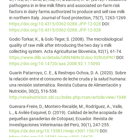
pathogens in in-line milk filters and associated on-farm risk
factors in dairy farms authorized to produce and sell raw milk
in northern Italy. Journal of food protection, 75(7), 1263-1269.
https://doi.org/10.4315/0362-028X.JFP-12-028
DOI:
https://doi.org/10.4315/0362-028X.JFP-12-028
Godic-Torkar, K., & Golc-Teger, S. (2008). The microbiological
quality of raw milk after introducing the two day´s milk
collecting system. Acta Agriculturae Slovenica, 92(1), 61-74.
https://www.dlib.si/details/URN:NBN:SI:doc-52RUOPN7
DOI:
https://doi.org/10.14720/aas.2008.92.1.15090
Guarín Patarroyo, C. E., & Restrepo Ochoa, D. A. (2020). Sobre
la relación entre el consumo de leche cruda y la salud humana:
una revisión sistemática. Revista Cubana de Alimentación y
Nutrición, 30(2), 516-538.
http://revalnutricion.sld.cu/index.php/rcan/article/view/1048
Guevara-Freire, D., Montero-Recalde, M., Rodríguez, A., Valle,
L., & Avilés-Esquivel, D. (2019). Calidad de leche acopiada de
pequeñas ganaderías de Cotopaxi, Ecuador. Revista de
Investigaciones Veterinarias del Perú, 30(1), 247-255.
https://dx.doi.org/10.15381/rivep.v30i1.15679
DOI:
https://doi.org/10.15381/rivep.v30i1.15679