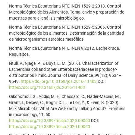
Norma Técnica Ecuatoriana NTE INEN 1529-2:2013. Control
Microbiológico de los Alimentos. Toma, envío y preparación de
muestras para el análisis microbiológico.
Norma Técnica Ecuatoriana NTE INEN 1529-5:2006. Control
microbiológico de los alimentos. Determinación de la cantidad
de microorganismos aerobios mesófilos.
Norma Técnica Ecuatoriana NTE INEN 9:2012. Leche cruda.
Requisitos.
Ntuli, V., Njage, P., & Buys, E. M. (2016). Characterization of
Escherichia coli and other Enterobacteriaceae in producer-
distributor bulk milk. Journal of Dairy Science, 99(12), 9534–
9549.
https://doi.org/10.3168/jds.2016-11403
DOI:
https://doi.org/10.3168/jds.2016-11403
Oikonomou, G., Addis, M. F., Chassard, C., Nader-Macias, M.,
Grant, I., Delbès, C., Bogni, C. I., Le Loir, Y., & Even, S. (2020).
Milk Microbiota: What Are We Exactly Talking About?. Frontiers
in microbiology, 11, 60.
https://doi.org/10.3389/fmicb.2020.00060
DOI:
https://doi.org/10.3389/fmicb.2020.00060