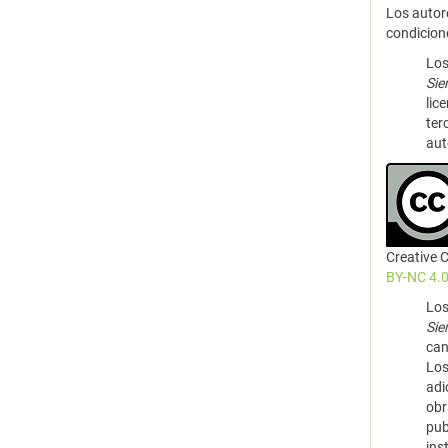
Los autor
condicion
Los
Si
lic
ter
aut
Creative
BY-NC 4.0
Los
Si
can
Los
adi
obr
pub
ins