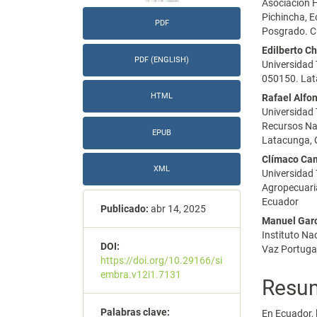
Asociación H
artículo
artícu
Pichincha, E
PDF
Posgrado. C
Edilberto C
PDF (ENGLISH)
Universidad
050150. Lat
HTML
Rafael Alfo
Universidad 
Recursos Nat
EPUB
Latacunga, 
Clímaco Ca
XML
Universidad 
Agropecuaria
Ecuador
Publicado:
abr 14, 2025
Manuel Garc
Instituto Nac
DOI:
Vaz Portuga
https://doi.org/10.29166/si
embra.v12i1.7131
Resu
Palabras clave:
En Ecuador, 