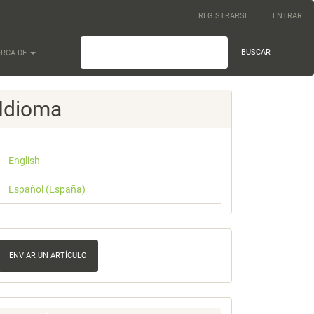
REGISTRARSE
ENTRAR
BUSCAR
ERCA DE
Idioma
English
Español (España)
nviar
n
ENVIAR UN ARTÍCULO
rtículo