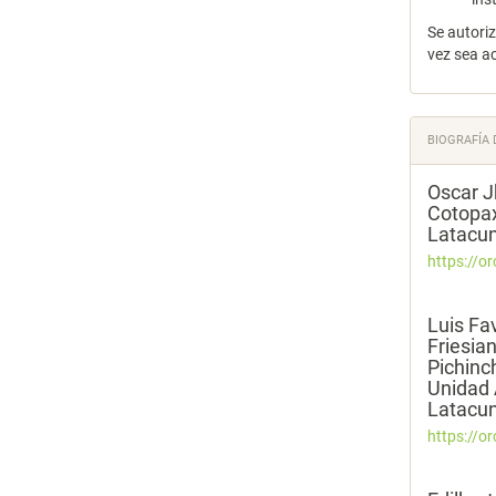
Se autori
vez sea a
BIOGRAFÍA 
Oscar 
Cotopax
Latacun
https://o
Luis Fa
Friesia
Pichinc
Unidad 
Latacun
https://o