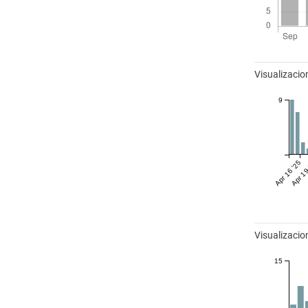
Métricas
Visualizacio
9
Apr 16 '25
Apr 19
Visualizaci
15