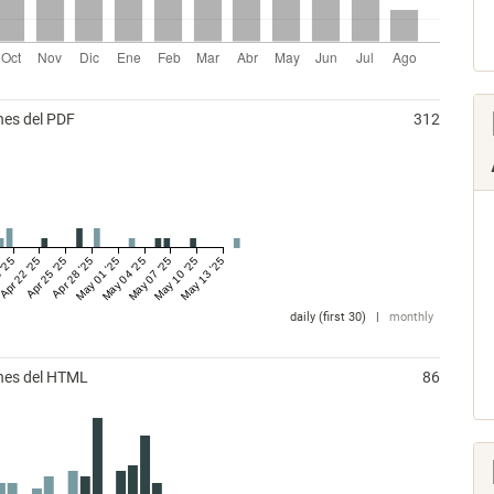
nes del PDF
312
 '25
Apr 22 '25
Apr 25 '25
Apr 28 '25
May 01 '25
May 04 '25
May 07 '25
May 10 '25
May 13 '25
daily (first 30)
|
monthly
ones del HTML
86