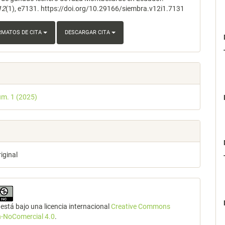
12
(1), e7131. https://doi.org/10.29166/siembra.v12i1.7131
RMATOS DE CITA
DESCARGAR CITA
úm. 1 (2025)
riginal
está bajo una licencia internacional
Creative Commons
n-NoComercial 4.0
.