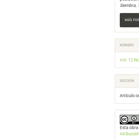
Siembra
,
MÁS FO
NÚMERO
Vol. 12 N
SECCIÓN
Artículo o
Esta obra 
Atribució