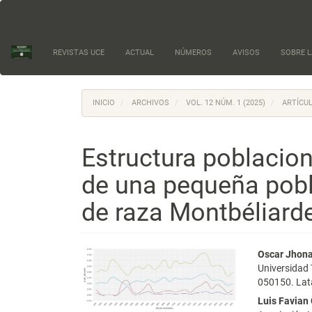
Navegación
principal
Contenido
principal
REVISTAS UCE
ACTUAL
NÚMEROS
AVISOS
SOBRE L
Barra
lateral
INICIO
ARCHIVOS
VOL. 12 NÚM. 1 (2025)
ARTÍCUL
Estructura poblacion
de una pequeña pobl
de raza Montbéliard
Barra
Conte
Oscar Jhon
Universidad
lateral
princi
050150. Lat
del
del
Luis Favian