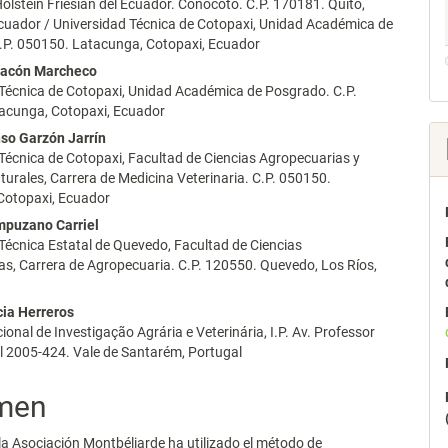
olstein Friesian del Ecuador. Conocoto. C.P. 170181. Quito,
lo
cuador / Universidad Técnica de Cotopaxi, Unidad Académica de
.P. 050150. Latacunga, Cotopaxi, Ecuador
hacón Marcheco
 Técnica de Cotopaxi, Unidad Académica de Posgrado. C.P.
acunga, Cotopaxi, Ecuador
nso Garzón Jarrín
Técnica de Cotopaxi, Facultad de Ciencias Agropecuarias y
urales, Carrera de Medicina Veterinaria. C.P. 050150.
Cotopaxi, Ecuador
mpuzano Carriel
Técnica Estatal de Quevedo, Facultad de Ciencias
s, Carrera de Agropecuaria. C.P. 120550. Quevedo, Los Ríos,
ia Herreros
ional de Investigação Agrária e Veterinária, I.P. Av. Professor
l 2005-424. Vale de Santarém, Portugal
men
la Asociación Montbéliarde ha utilizado el método de