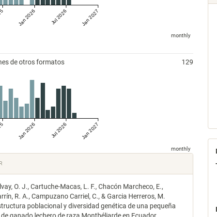
25
Jan 2026
Jul 2026
Jan 2027
monthly
nes de otros formatos
129
25
Jan 2026
Jul 2026
Jan 2027
monthly
les
R
vay, O. J., Cartuche-Macas, L. F., Chacón Marcheco, E.,
lo
rín, R. A., Campuzano Carriel, C., & Garcia Herreros, M.
structura poblacional y diversidad genética de una pequeña
 de ganado lechero de raza Montbéliarde en Ecuador.