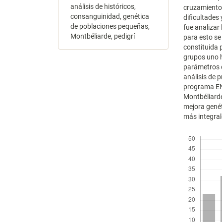
análisis de históricos,
cruzamiento 
consanguinidad, genética
dificultades
de poblaciones pequeñas,
fue analizar 
Montbéliarde, pedigrí
para esto se
constituida 
grupos uno h
parámetros 
análisis de p
programa END
Montbéliarde
mejora genét
más integrale
Descargas