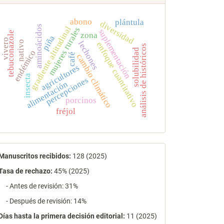
abono
plántula
diversidad
aminoácidos
gradiente altitudinal
mujeres rurales
suplementación
tebuconazole
zona
piña
vivero
nativo
lechones
enfoque cuantitativo
análisis de históricos
solubilidad
endémico
café
cambio climático
agricultores
insecta
percepciones
alimentación
porcinos
fréjol
estadísticas
Manuscritos recibidos:
128 (2025)
Tasa de rechazo
:
45% (2025)
- Antes de revisión: 31%
- Después de revisión: 14%
Días hasta la primera decisión editorial:
11 (2025)