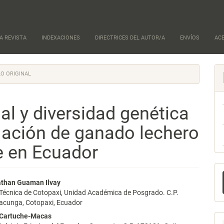
A REVISTA
INDEXACIONES
DIRECTRICES DEL AUTOR/A
ENVÍOS
AC
O ORIGINAL
al y diversidad genética
ación de ganado lechero
e en Ecuador
E
nido
athan Guaman Ilvay
u
 Técnica de Cotopaxi, Unidad Académica de Posgrado. C.P.
pal
a
acunga, Cotopaxi, Ecuador
 Cartuche-Macas