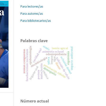
Para lectores/as
Para autores/as
Para bibliotecarios/as
Palabras clave
estrés
epidemiología
impacto ambiental
lesión apical
cavidad oral
fusobacterium nucleatum
resinas compuestas
asimetría oclusal
ergonomía
odontopediatria
lengua
oclusión dental
microbiologia
ágar
hidróxido de calcio
saliva
diente
penetración tubular
maloclusión
higiene oral
demografía
estética
postura
Número actual