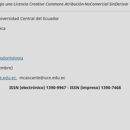
ajo una Licencia Creative Commons Atribución-NoComercial-SinDerivar 
iversidad Central del Ecuador
rica
/odontologia
iembre)
e.edu.ec.
mcascante@uce.edu.ec
ISSN (electrónico) 1390-9967 - ISSN (impreso) 1390-7468