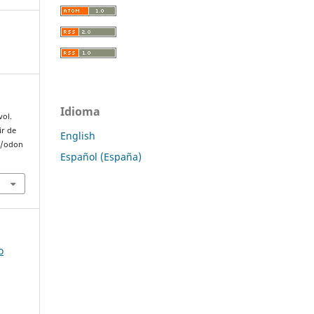
Idioma
vol.
ir de
English
hp/odon
Español (España)
o