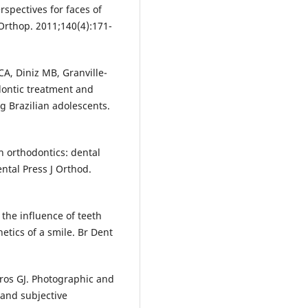
rspectives for faces of
Orthop. 2011;140(4):171-
A, Diniz MB, Granville-
dontic treatment and
g Brazilian adolescents.
n orthodontics: dental
ntal Press J Orthod.
the influence of teeth
hetics of a smile. Br Dent
eros GJ. Photographic and
 and subjective