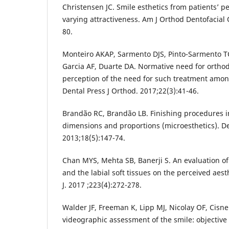
Christensen JC. Smile esthetics from patients’ pe
varying attractiveness. Am J Orthod Dentofacial 
80.
Monteiro AKAP, Sarmento DJS, Pinto-Sarmento TC
Garcia AF, Duarte DA. Normative need for ortho
perception of the need for such treatment amon
Dental Press J Orthod. 2017;22(3):41-46.
Brandão RC, Brandão LB. Finishing procedures i
dimensions and proportions (microesthetics). De
2013;18(5):147-74.
Chan MYS, Mehta SB, Banerji S. An evaluation of 
and the labial soft tissues on the perceived aest
J. 2017 ;223(4):272-278.
Walder JF, Freeman K, Lipp MJ, Nicolay OF, Cisn
videographic assessment of the smile: objective