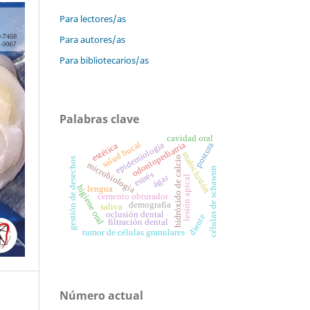
Para lectores/as
Para autores/as
Para bibliotecarios/as
Palabras clave
cavidad oral
salud bucal
odontopediatria
epidemiología
estética
postura
maloclusión
hidróxido de calcio
gestión de desechos
microbiologia
células de schawnn
estrés
ágar
lesión apical
higiene oral
lengua
cemento obturador
demografía
saliva
oclusión dental
diente
filtración dental
tumor de células granulares
Número actual