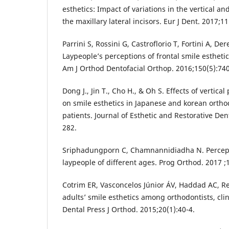
esthetics: Impact of variations in the vertical a
the maxillary lateral incisors. Eur J Dent. 2017;1
Parrini S, Rossini G, Castroflorio T, Fortini A, D
Laypeople’s perceptions of frontal smile esthetic
Am J Orthod Dentofacial Orthop. 2016;150(5):74
Dong J., Jin T., Cho H., & Oh S. Effects of vertical
on smile esthetics in Japanese and korean ortho
patients. Journal of Esthetic and Restorative Dent
282.
Sriphadungporn C, Chamnannidiadha N. Percepti
laypeople of different ages. Prog Orthod. 2017 ;1
Cotrim ER, Vasconcelos Júnior ÁV, Haddad AC, Re
adults’ smile esthetics among orthodontists, cli
Dental Press J Orthod. 2015;20(1):40-4.