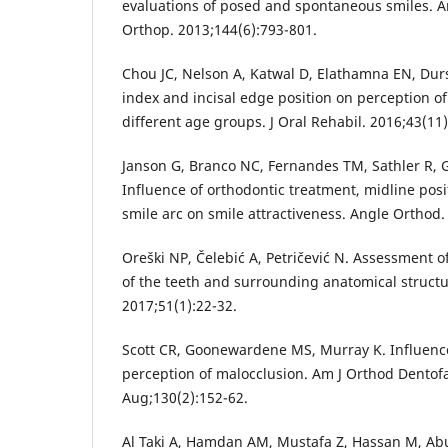
evaluations of posed and spontaneous smiles. A
Orthop. 2013;144(6):793-801.
Chou JC, Nelson A, Katwal D, Elathamna EN, Durs
index and incisal edge position on perception of
different age groups. J Oral Rehabil. 2016;43(11
Janson G, Branco NC, Fernandes TM, Sathler R, Ga
Influence of orthodontic treatment, midline posi
smile arc on smile attractiveness. Angle Orthod.
Oreški NP, Čelebić A, Petričević N. Assessment of
of the teeth and surrounding anatomical structu
2017;51(1):22-32.
Scott CR, Goonewardene MS, Murray K. Influence
perception of malocclusion. Am J Orthod Dentof
Aug;130(2):152-62.
Al Taki A, Hamdan AM, Mustafa Z, Hassan M, Ab