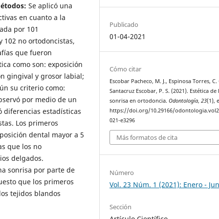
Métodos:
Se aplicó una
tivas en cuanto a la
Publicado
mada por 101
01-04-2021
y 102 no ortodoncistas,
afías que fueron
tica como son: exposición
Cómo citar
n gingival y grosor labial;
Escobar Pacheco, M. J., Espinosa Torres, C. 
ún su criterio como:
Santacruz Escobar, P. S. (2021). Estética de 
bservó por medio de un
sonrisa en ortodoncia.
Odontología
,
23
(1), 
 diferencias estadísticas
https://doi.org/10.29166/odontologia.vol2
021-e3296
stas. Los primeros
xposición dental mayor a 5
Más formatos de cita
s que los no
bios delgados.
na sonrisa por parte de
Número
uesto que los primeros
Vol. 23 Núm. 1 (2021): Enero - Jun
los tejidos blandos
Sección
Artículo Científico