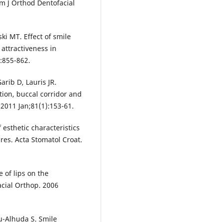
m J Orthod Dentofacial
ki MT. Effect of smile
 attractiveness in
):855-862.
rib D, Lauris JR.
tion, buccal corridor and
 2011 Jan;81(1):153-61.
 esthetic characteristics
res. Acta Stomatol Croat.
 of lips on the
acial Orthop. 2006
u-Alhuda S. Smile