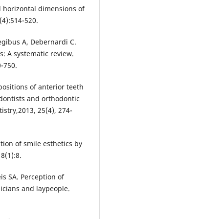
nd horizontal dimensions of
1(4):514-520.
eregibus A, Debernardi C.
s: A systematic review.
0-750.
 positions of anterior teeth
dontists and orthodontic
istry,2013, 25(4), 274-
on of smile esthetics by
8(1):8.
is SA. Perception of
nicians and laypeople.