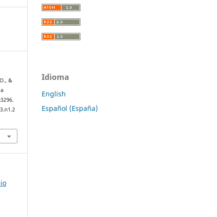
Idioma
O., &
la
English
e3296.
Español (España)
3.n1.2
io