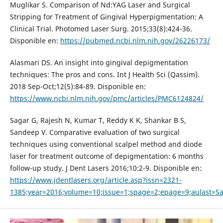
Muglikar S. Comparison of Nd:YAG Laser and Surgical
Stripping for Treatment of Gingival Hyperpigmentation: A
Clinical Trial. Photomed Laser Surg. 2015;33(8):424-36.
Disponible en:
https://pubmed.ncbi.nlm.nih.gov/26226173/
Alasmari DS. An insight into gingival depigmentation
techniques: The pros and cons. Int J Health Sci (Qassim).
2018 Sep-Oct;12(5):84-89. Disponible en:
https://www.ncbi.nlm.nih.gov/pmc/articles/PMC6124824/
Sagar G, Rajesh N, Kumar T, Reddy K K, Shankar B S,
Sandeep V. Comparative evaluation of two surgical
techniques using conventional scalpel method and diode
laser for treatment outcome of depigmentation: 6 months
follow-up study. J Dent Lasers 2016;10:2-9. Disponible en:
https://www.jdentlasers.org/article.asp?issn=2321-
1385;year=2016;volume=10;issue=1;spage=2;epage=9;aulast=S