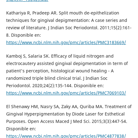
Kathariya R, Pradeep AR. Split mouth de-epithelization
techniques for gingival depigmentation: A case series and
review of literature. J Indian Soc Periodontol. 2011;15(2):161-
8. Disponible en:
https://www.ncbi.nlm.nih.gov/pmc/articles/PMC3183669/
Kamboj S, Salaria SK. Efficacy of liquid nitrogen and
electrocautery assisted gingival depigmentation in term of
patient's perception, histological wound healing - A
randomized triple blind clinical trial. J Indian Soc
Periodontol. 2020;24(2):135-144. Disponible en:
https://www.ncbi.nlm.nih.gov/pmc/articles/PMC7069103/
El Shenawy HM, Nasry SA, Zaky AA, Quriba MA. Treatment of
Gingival Hyperpigmentation by Diode Laser for Esthetical
Purposes. Open Access Maced J Med Sci. 2015;3(3):447-54.
Disponible en:
https://www.ncbi.nlm.nih.gov/pmc/articles/PMC4877838/