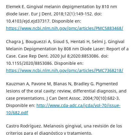
Elemek E. Gingival melanin depigmentation by 810 nm
diode laser. Eur J Dent. 2018;12(1):149-152. doi:
10.4103/ejd.ejd37317. Disponible en:
https://www.ncbi.nlm.nih.gov/pmc/articles/PMC5883468/
Chagra J, Bouguezzi A, Sioud S, Hentati H, Selmi J. Gingival
Melanin Depigmentation by 808 nm Diode Laser: Report of a
Case. Case Rep Dent. 2020 Jul 8;2020:8853086. doi:
10.1155/2020/8853086. Disponible en:
https://www.ncbi.nlm.nih.gov/pmc/articles/PMC7368218/
Kauzman A, Pavone M, Blanas N, Bradley G. Pigmented
lesions of the oral cavity: review, differential diagnosis, and
case presentations. J Can Dent Assoc. 2004;70(10):682-3.
Disponible en:
http://www.cda-adc.ca/jcda/vol-70/issue-
10/682.pdf
Castro Rodríguez. Melanosis gingival, una revisión de los
criterios para el diagnóstico y tratamiento.