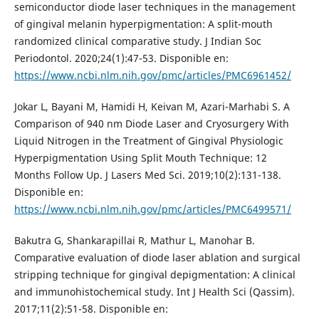
semiconductor diode laser techniques in the management
of gingival melanin hyperpigmentation: A split-mouth
randomized clinical comparative study. J Indian Soc
Periodontol. 2020;24(1):47-53. Disponible en:
https://www.ncbi.nlm.nih.gov/pmc/articles/PMC6961452/
Jokar L, Bayani M, Hamidi H, Keivan M, Azari-Marhabi S. A
Comparison of 940 nm Diode Laser and Cryosurgery With
Liquid Nitrogen in the Treatment of Gingival Physiologic
Hyperpigmentation Using Split Mouth Technique: 12
Months Follow Up. J Lasers Med Sci. 2019;10(2):131-138.
Disponible en:
https://www.ncbi.nlm.nih.gov/pmc/articles/PMC6499571/
Bakutra G, Shankarapillai R, Mathur L, Manohar B.
Comparative evaluation of diode laser ablation and surgical
stripping technique for gingival depigmentation: A clinical
and immunohistochemical study. Int J Health Sci (Qassim).
2017;11(2):51-58. Disponible en: