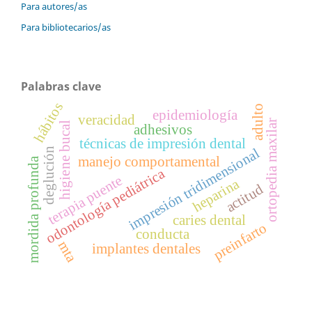
Para autores/as
Para bibliotecarios/as
Palabras clave
hábitos
adulto
epidemiología
veracidad
ortopedia maxilar
higiene bucal
adhesivos
técnicas de impresión dental
impresión tridimensional
deglución
manejo comportamental
mordida profunda
odontología pediátrica
terapia puente
heparina
actitud
caries dental
preinfarto
conducta
mta
implantes dentales