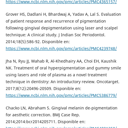
https://www.ncbi.nlm.nih.gov/pmc/articles/PMC4365157/
Grover HS, Dadlani H, Bhardwaj A, Yadav A, Lal S. Evaluation
of patient response and recurrence of pigmentation
following gingival depigmentation using laser and scalpel
technique: A clinical study. J Indian Soc Periodontol.
2014;18(5):586-92. Disponible en:
https://www.ncbi.nlm.nih.gov/pmc/articles/PMC4239748/
Jha N, Ryu JJ, Wahab R, Al-Khedhairy AA, Choi EH, Kaushik
NK. Treatment of oral hyperpigmentation and gummy smile
using lasers and role of plasma as a novel treatment
technique in dentistry: An introductory review. Oncotarget.
2017;8(12):20496-20509. Disponible en:
https://www.ncbi.nlm.nih.gov/pmc/articles/PMC5386779/
Chacko LN, Abraham S. Gingival melanin de-pigmentation
for aesthetic correction. BMJ Case Rep.
2014;2014:bcr2014205711. Disponible en: