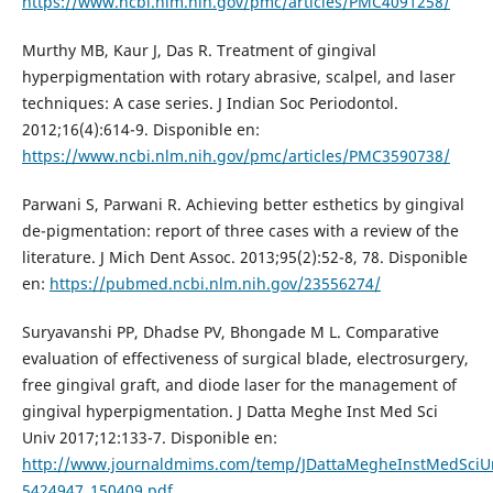
https://www.ncbi.nlm.nih.gov/pmc/articles/PMC4091258/
Murthy MB, Kaur J, Das R. Treatment of gingival
hyperpigmentation with rotary abrasive, scalpel, and laser
techniques: A case series. J Indian Soc Periodontol.
2012;16(4):614-9. Disponible en:
https://www.ncbi.nlm.nih.gov/pmc/articles/PMC3590738/
Parwani S, Parwani R. Achieving better esthetics by gingival
de-pigmentation: report of three cases with a review of the
literature. J Mich Dent Assoc. 2013;95(2):52-8, 78. Disponible
en:
https://pubmed.ncbi.nlm.nih.gov/23556274/
Suryavanshi PP, Dhadse PV, Bhongade M L. Comparative
evaluation of effectiveness of surgical blade, electrosurgery,
free gingival graft, and diode laser for the management of
gingival hyperpigmentation. J Datta Meghe Inst Med Sci
Univ 2017;12:133-7. Disponible en:
http://www.journaldmims.com/temp/JDattaMegheInstMedSciU
5424947_150409.pdf