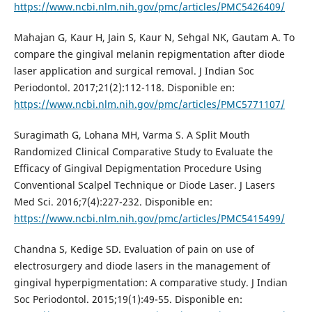
https://www.ncbi.nlm.nih.gov/pmc/articles/PMC5426409/
Mahajan G, Kaur H, Jain S, Kaur N, Sehgal NK, Gautam A. To
compare the gingival melanin repigmentation after diode
laser application and surgical removal. J Indian Soc
Periodontol. 2017;21(2):112-118. Disponible en:
https://www.ncbi.nlm.nih.gov/pmc/articles/PMC5771107/
Suragimath G, Lohana MH, Varma S. A Split Mouth
Randomized Clinical Comparative Study to Evaluate the
Efficacy of Gingival Depigmentation Procedure Using
Conventional Scalpel Technique or Diode Laser. J Lasers
Med Sci. 2016;7(4):227-232. Disponible en:
https://www.ncbi.nlm.nih.gov/pmc/articles/PMC5415499/
Chandna S, Kedige SD. Evaluation of pain on use of
electrosurgery and diode lasers in the management of
gingival hyperpigmentation: A comparative study. J Indian
Soc Periodontol. 2015;19(1):49-55. Disponible en: