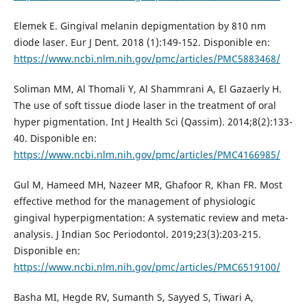
Elemek E. Gingival melanin depigmentation by 810 nm
diode laser. Eur J Dent. 2018 (1):149-152. Disponible en:
https://www.ncbi.nlm.nih.gov/pmc/articles/PMC5883468/
Soliman MM, Al Thomali Y, Al Shammrani A, El Gazaerly H.
The use of soft tissue diode laser in the treatment of oral
hyper pigmentation. Int J Health Sci (Qassim). 2014;8(2):133-
40. Disponible en:
https://www.ncbi.nlm.nih.gov/pmc/articles/PMC4166985/
Gul M, Hameed MH, Nazeer MR, Ghafoor R, Khan FR. Most
effective method for the management of physiologic
gingival hyperpigmentation: A systematic review and meta-
analysis. J Indian Soc Periodontol. 2019;23(3):203-215.
Disponible en:
https://www.ncbi.nlm.nih.gov/pmc/articles/PMC6519100/
Basha MI, Hegde RV, Sumanth S, Sayyed S, Tiwari A,