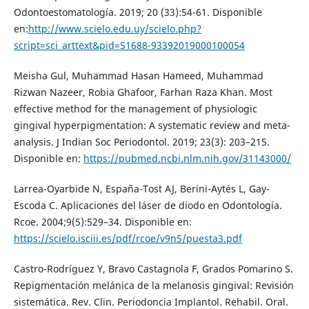
Odontoestomatología. 2019; 20 (33):54-61. Disponible
en:
http://www.scielo.edu.uy/scielo.php?
script=sci_arttext&pid=S1688-93392019000100054
Meisha Gul, Muhammad Hasan Hameed, Muhammad
Rizwan Nazeer, Robia Ghafoor, Farhan Raza Khan. Most
effective method for the management of physiologic
gingival hyperpigmentation: A systematic review and meta-
analysis. J Indian Soc Periodontol. 2019; 23(3): 203–215.
Disponible en:
https://pubmed.ncbi.nlm.nih.gov/31143000/
Larrea-Oyarbide N, España-Tost AJ, Berini-Aytés L, Gay-
Escoda C. Aplicaciones del láser de diodo en Odontología.
Rcoe. 2004;9(5):529–34. Disponible en:
https://scielo.isciii.es/pdf/rcoe/v9n5/puesta3.pdf
Castro-Rodríguez Y, Bravo Castagnola F, Grados Pomarino S.
Repigmentación melánica de la melanosis gingival: Revisión
sistemática. Rev. Clin. Periodoncia Implantol. Rehabil. Oral.