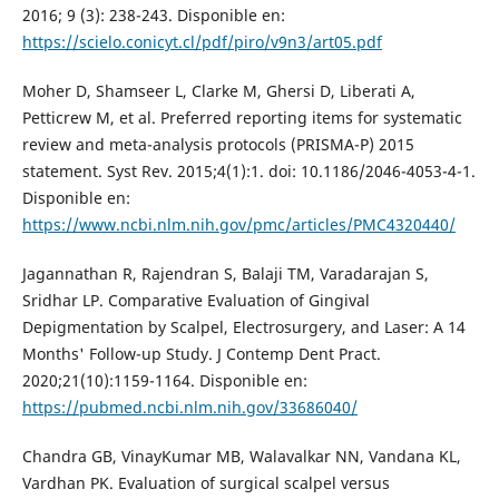
2016; 9 (3): 238-243. Disponible en:
https://scielo.conicyt.cl/pdf/piro/v9n3/art05.pdf
Moher D, Shamseer L, Clarke M, Ghersi D, Liberati A,
Petticrew M, et al. Preferred reporting items for systematic
review and meta-analysis protocols (PRISMA-P) 2015
statement. Syst Rev. 2015;4(1):1. doi: 10.1186/2046-4053-4-1.
Disponible en:
https://www.ncbi.nlm.nih.gov/pmc/articles/PMC4320440/
Jagannathan R, Rajendran S, Balaji TM, Varadarajan S,
Sridhar LP. Comparative Evaluation of Gingival
Depigmentation by Scalpel, Electrosurgery, and Laser: A 14
Months' Follow-up Study. J Contemp Dent Pract.
2020;21(10):1159-1164. Disponible en:
https://pubmed.ncbi.nlm.nih.gov/33686040/
Chandra GB, VinayKumar MB, Walavalkar NN, Vandana KL,
Vardhan PK. Evaluation of surgical scalpel versus