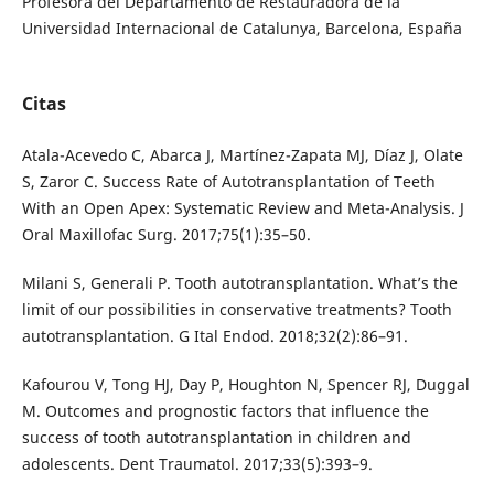
Profesora del Departamento de Restauradora de la
Universidad Internacional de Catalunya, Barcelona, España
Citas
Atala-Acevedo C, Abarca J, Martínez-Zapata MJ, Díaz J, Olate
S, Zaror C. Success Rate of Autotransplantation of Teeth
With an Open Apex: Systematic Review and Meta-Analysis. J
Oral Maxillofac Surg. 2017;75(1):35–50.
Milani S, Generali P. Tooth autotransplantation. What’s the
limit of our possibilities in conservative treatments? Tooth
autotransplantation. G Ital Endod. 2018;32(2):86–91.
Kafourou V, Tong HJ, Day P, Houghton N, Spencer RJ, Duggal
M. Outcomes and prognostic factors that influence the
success of tooth autotransplantation in children and
adolescents. Dent Traumatol. 2017;33(5):393–9.