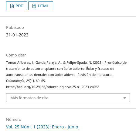
PDF
HTML
Publicado
31-01-2023
Cómo citar
Tomas Aliberas, J., Garcia Pareja, A., & Felipe-Spada, N. (2023). Pronóstico de
tratamiento de autotransplante con ápice abierto. Éxito y fracaso de
autotransplantes dentales con ápice abierto. Revisión de literatura.
Odontología
,
25
(1), 60–65.
https://doi.org/10.29166/odontologia.vol25.n1.2023-e4068
Más formatos de cita
Número
Vol. 25 Núm. 1 (2023): Enero - Junio