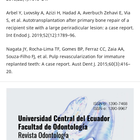
Arbel Y, Lvovsky A, Azizi H, Hadad A, Averbuch Zehavi E, Via
S, et al. Autotransplantation after primary bone repair of a
recipient site with a large periradicular lesion: a case report.
Int Endod J. 2019;52(12):1789–96.
Nagata JY, Rocha-Lima TF, Gomes BP, Ferraz CC, Zaia AA,
Souza-Filho FJ, et al. Pulp revascularization for immature
replanted teeth: A case report. Aust Dent J. 2015;60(3):416–
20.