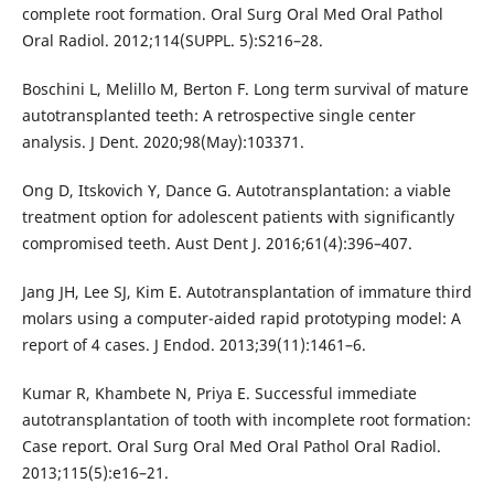
complete root formation. Oral Surg Oral Med Oral Pathol
Oral Radiol. 2012;114(SUPPL. 5):S216–28.
Boschini L, Melillo M, Berton F. Long term survival of mature
autotransplanted teeth: A retrospective single center
analysis. J Dent. 2020;98(May):103371.
Ong D, Itskovich Y, Dance G. Autotransplantation: a viable
treatment option for adolescent patients with significantly
compromised teeth. Aust Dent J. 2016;61(4):396–407.
Jang JH, Lee SJ, Kim E. Autotransplantation of immature third
molars using a computer-aided rapid prototyping model: A
report of 4 cases. J Endod. 2013;39(11):1461–6.
Kumar R, Khambete N, Priya E. Successful immediate
autotransplantation of tooth with incomplete root formation:
Case report. Oral Surg Oral Med Oral Pathol Oral Radiol.
2013;115(5):e16–21.