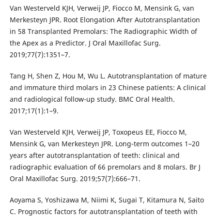
Van Westerveld KJH, Verweij JP, Fiocco M, Mensink G, van
Merkesteyn JPR. Root Elongation After Autotransplantation
in 58 Transplanted Premolars: The Radiographic Width of
the Apex as a Predictor. J Oral Maxillofac Surg.
2019;77(7):1351–7.
Tang H, Shen Z, Hou M, Wu L. Autotransplantation of mature
and immature third molars in 23 Chinese patients: A clinical
and radiological follow-up study. BMC Oral Health.
2017;17(1):1–9.
Van Westerveld KJH, Verweij JP, Toxopeus EE, Fiocco M,
Mensink G, van Merkesteyn JPR. Long-term outcomes 1–20
years after autotransplantation of teeth: clinical and
radiographic evaluation of 66 premolars and 8 molars. Br J
Oral Maxillofac Surg. 2019;57(7):666–71.
Aoyama S, Yoshizawa M, Niimi K, Sugai T, Kitamura N, Saito
C. Prognostic factors for autotransplantation of teeth with