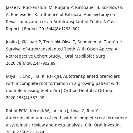
Jakse N, Ruckenstuhl M, Rugani P, Kirnbauer B, Sokolowski
A, Ebeleseder K. Influence of Extraoral Apicoectomy on
Revascularization of an Autotransplanted Tooth: A Case
Report. J Endod. 2018;44(8):1298–302.
Juslin J, Jääsaari P, Teerijoki-Oksa T, Suominen A, Thorén H.
Survival of Autotransplanted Teeth With Open Apices: A
Retrospective Cohort Study. J Oral Maxillofac Surg.
2020;78(6):902.e1-902.e9.
Miyai T, Cho J, Tai K, Park JH. Autotransplanted premolars
with incomplete root formation in a growing patient with
multiple missing teeth. Am J Orthod Dentofac Orthop.
2020;158(4):587–98.
Rohof ECM, Kerdijk W, Jansma J, Livas C, Ren Y.
Autotransplantation of teeth with incomplete root formation:
a systematic review and meta-analysis. Clin Oral Investig.
2018;22(4):1613–24.