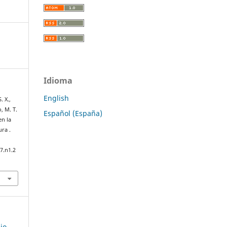
Idioma
English
. X.,
, M. T.
Español (España)
en la
ura .
7.n1.2
io