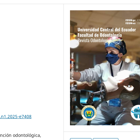
7.n1.2025-e7408
ención odontológica,