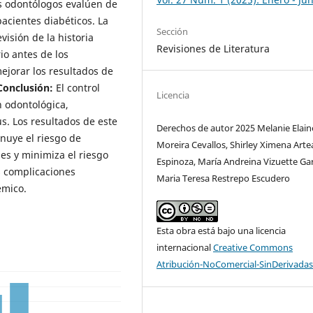
os odontólogos evalúen de
acientes diabéticos. La
Sección
isión de la historia
Revisiones de Literatura
io antes de los
ejorar los resultados de
Conclusión:
El control
Licencia
n odontológica,
s. Los resultados de este
Derechos de autor 2025 Melanie Elain
inuye el riesgo de
Moreira Cevallos, Shirley Ximena Art
es y minimiza el riesgo
Espinoza, María Andreina Vizuette Gar
s complicaciones
Maria Teresa Restrepo Escudero
émico.
Esta obra está bajo una licencia
internacional
Creative Commons
Atribución-NoComercial-SinDerivadas