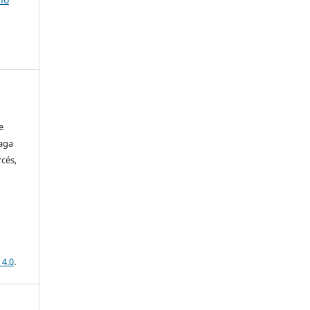
e
eaga
cés,
 4.0
.