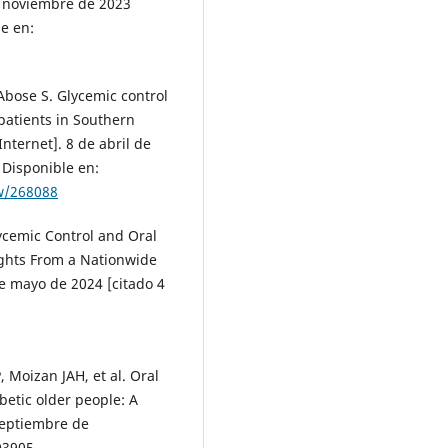
de noviembre de 2023
le en:
Abose S. Glycemic control
patients in Southern
Internet]. 8 de abril de
 Disponible en:
ew/268088
lycemic Control and Oral
ights From a Nationwide
de mayo de 2024 [citado 4
, Moizan JAH, et al. Oral
betic older people: A
septiembre de
03905