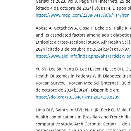
Geriatrics 2023, Vol 8, Page 114 [Internet]. 25 
[citado 4 de octubre de 2024];8(6):114. Disponib
https://www.mdpi.com/2308-3417/8/6/114/htm
Abose A, Getachew A, Obsa F, Bekele S, Haile K, 
and its associated factors among adult diabetic 
Ethiopia: a cross-sectional study. Afr Health Sci [
2024 [citado 3 de octubre de 2024];24(1):187-97.
https://www.ajol.info/index.php/ahs/article/vi
Yu SY, Lee SK, Yang B, Lee H, Jeon HJ, Lee DH. G
Health Outcomes in Patients With Diabetes: Ins
Korean Survey. J Korean Med Sci [Internet]. 30 
de octubre de 2024];39(24). Disponible en:
https://doi.org/10.3346/jkms.2024.39.e209
Lima DLF, Saintrain MVL, Neri JR, Beck O, Malet P
health complications in Brazilian and French dia
comparative study. Arch Gerontol Geriatr. 1 de 
2019;84:103905. Doi: 10.1016/J.ARCHGER.2019.1