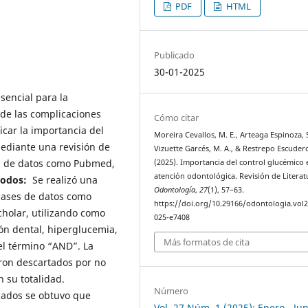
PDF
HTML
Publicado
30-01-2025
sencial para la
de las complicaciones
Cómo citar
icar la importancia del
Moreira Cevallos, M. E., Arteaga Espinoza, S
mediante una revisión de
Vizuette Garcés, M. A., & Restrepo Escudero
es de datos como Pubmed,
(2025). Importancia del control glucémico 
atención odontológica. Revisión de Literat
todos:
Se realizó una
Odontología
,
27
(1), 57–63.
 bases de datos como
https://doi.org/10.29166/odontologia.vol2
cholar, utilizando como
025-e7408
ón dental, hiperglucemia,
Más formatos de cita
el término “AND”. La
eron descartados por no
 su totalidad.
Número
ionados se obtuvo que
Vol. 27 Núm. 1 (2025): Enero - Jun