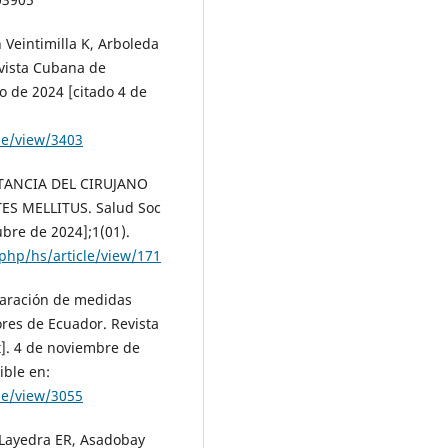
 Veintimilla K, Arboleda
evista Cubana de
io de 2024 [citado 4 de
cle/view/3403
RTANCIA DEL CIRUJANO
ES MELLITUS. Salud Soc
ubre de 2024];1(01).
.php/hs/article/view/171
paración de medidas
res de Ecuador. Revista
]. 4 de noviembre de
ible en:
cle/view/3055
 Layedra ER, Asadobay