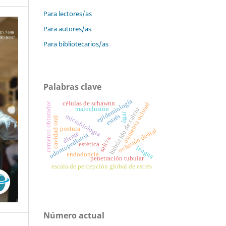
Para lectores/as
Para autores/as
Para bibliotecarios/as
Palabras clave
epidemiología
células de schawnn
cemento obturador
asimetría oclusal
maloclusión
hidróxido de calcio
ágar
estrés
microbiologia
cavidad oral
postura
oclusión dental
diente
odontopediatria
saliva
estética
lengua
endodoncia
penetración tubular
escala de percepción global de estrés
Número actual