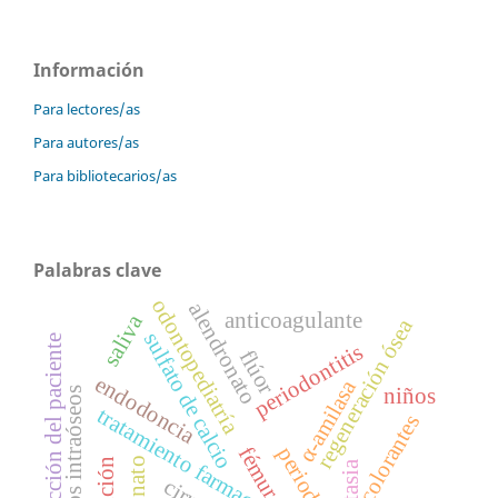
Información
Para lectores/as
Para autores/as
Para bibliotecarios/as
Palabras clave
odontopediatría
alendronato
anticoagulante
saliva
regeneración ósea
sulfato de calcio
satisfacción del paciente
periodontitis
flúor
endodoncia
α-amilasa
niños
defectos intraóseos
tratamiento farmacológico
colorantes
periodoncia
fémur