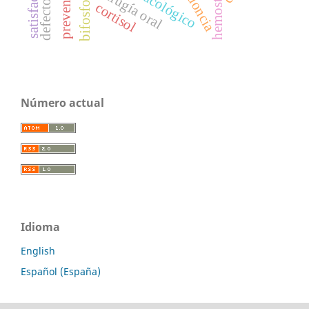
bifosfonato
prevención
hemostasia
cirugía oral
cortisol
Número actual
Idioma
English
Español (España)