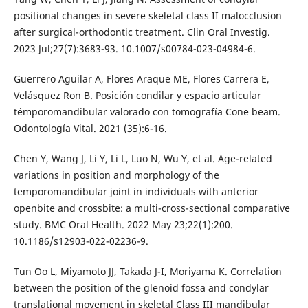
positional changes in severe skeletal class II malocclusion
after surgical-orthodontic treatment. Clin Oral Investig.
2023 Jul;27(7):3683-93. 10.1007/s00784-023-04984-6.
Guerrero Aguilar A, Flores Araque ME, Flores Carrera E,
Velásquez Ron B. Posición condilar y espacio articular
témporomandibular valorado con tomografía Cone beam.
Odontología Vital. 2021 (35):6-16.
Chen Y, Wang J, Li Y, Li L, Luo N, Wu Y, et al. Age-related
variations in position and morphology of the
temporomandibular joint in individuals with anterior
openbite and crossbite: a multi-cross-sectional comparative
study. BMC Oral Health. 2022 May 23;22(1):200.
10.1186/s12903-022-02236-9.
Tun Oo L, Miyamoto JJ, Takada J-I, Moriyama K. Correlation
between the position of the glenoid fossa and condylar
translational movement in skeletal Class III mandibular