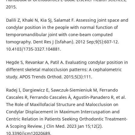
2015.
Dalili Z, Khaki N, Kia SJ, Salamat F. Assessing joint space and
condylar position in the people with normal function of
temporomandibular joint with cone-beam computed
tomography. Dent Res J (Isfahan). 2012 Sep;9(5):607-12.
10.4103/1735-3327.104881.
Hegde S, Revankar A, Patil A. Evaluating condylar position in
different skeletal malocclusion patterns: A cephalometric
study. APOS Trends Orthod. 2015;5(3):111.
Radej I, Dargiewicz E, Sawczuk-Siemieniuk M, Ferrando
Cascales R, Ferrando Cascales Á, Agustín-Panadero R, et al.
The Role of Maxillofacial Structure and Malocclusion on
Condylar Displacement in Maximum Intercuspation and
Centric Relation in Patients Seeking Orthodontic Treatment-
A Scoping Review. J Clin Med. 2023 Jan 15;12(2).
10.3390/jcm12020689.