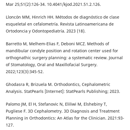
Mar 25;51(2):126-34. 10.4041/kjod.2021.51.2.126.
Lloncón MM, Hinrich HH. Métodos de diagnóstico de clase
esqueletal en cefalometría. Revista Latinoamericana de
Ortodoncia y Odontopediatría. 2023 (18).
Barretto M, Melhem-Elias F, Deboni MCZ. Methods of
mandibular condyle position and rotation center used for
orthognathic surgery planning: a systematic review. Journal
of Stomatology, Oral and Maxillofacial Surgery.
2022;123(3):345-52.
Ghodasra R, Brizuela M. Orthodontics, Cephalometric
Analysis. StatPearls [Internet]: StatPearls Publishing; 2023.
Palomo JM, El H, Stefanovic N, Eliliwi M, Elshebiny T,
Pugliese F. 3D Cephalometry. 3D Diagnosis and Treatment
Planning in Orthodontics: An Atlas for the Clinician. 2021:93-
127.