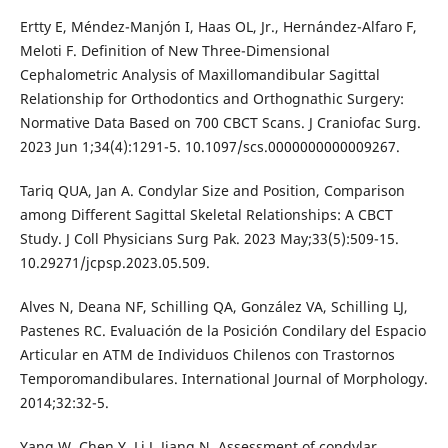
Ertty E, Méndez-Manjón I, Haas OL, Jr., Hernández-Alfaro F,
Meloti F. Definition of New Three-Dimensional
Cephalometric Analysis of Maxillomandibular Sagittal
Relationship for Orthodontics and Orthognathic Surgery:
Normative Data Based on 700 CBCT Scans. J Craniofac Surg.
2023 Jun 1;34(4):1291-5. 10.1097/scs.0000000000009267.
Tariq QUA, Jan A. Condylar Size and Position, Comparison
among Different Sagittal Skeletal Relationships: A CBCT
Study. J Coll Physicians Surg Pak. 2023 May;33(5):509-15.
10.29271/jcpsp.2023.05.509.
Alves N, Deana NF, Schilling QA, González VA, Schilling LJ,
Pastenes RC. Evaluación de la Posición Condilary del Espacio
Articular en ATM de Individuos Chilenos con Trastornos
Temporomandibulares. International Journal of Morphology.
2014;32:32-5.
Yang W, Chen Y, Li J, Jiang N. Assessment of condylar