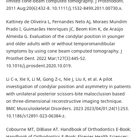
limited cone-beam computed tomography. J Prosthodont.
2011 Aug;20(6):432-8. 10.1111/j.1532-849X.2011.00730.x.
Kattiney de Oliveira L, Fernandes Neto AJ, Moraes Mundim
Prado I, Guimarães Henriques JC, Beom Kim K, de Araújo
Almeida G. Evaluation of the condylar position in younger
and older adults with or without temporomandibular
symptoms by using cone beam computed tomography. J
Prosthet Dent. 2022 Mar;127(3):445-52.
10.1016/j.prosdent.2020.10.019.
Li C-x, Xie X, Li M, Gong Z-c, Nie J, Liu X, et al. A pilot
investigation of condylar position and asymmetry in patients
with unilateral posterior scissors-bite malocclusion based
on three-dimensional reconstructive imaging technique.
BMC Musculoskeletal Disorders. 2023 2023/04/01;24(1):253.
10.1186/s12891-023-06384-z.
Cobourne MT, DiBiase AT. Handbook of Orthodontics E-Book:
Handbook of Orthodontics E-Book: Elsevier Health Sciences;