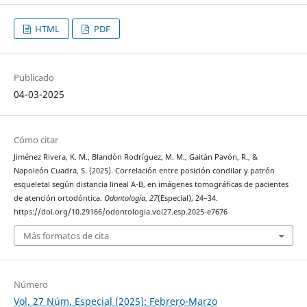
HTML
PDF
Publicado
04-03-2025
Cómo citar
Jiménez Rivera, K. M., Blandón Rodríguez, M. M., Gaitán Pavón, R., &
Napoleón Cuadra, S. (2025). Correlación entre posición condilar y patrón
esqueletal según distancia lineal A-B, en imágenes tomográficas de pacientes
de atención ortodóntica.
Odontología
,
27
(Especial), 24–34.
https://doi.org/10.29166/odontologia.vol27.esp.2025-e7676
Más formatos de cita
Número
Vol. 27 Núm. Especial (2025): Febrero-Marzo