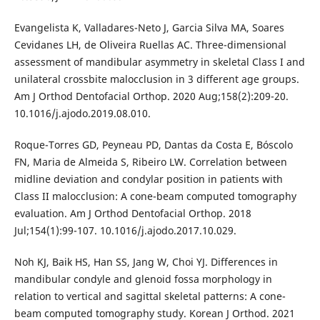
Evangelista K, Valladares-Neto J, Garcia Silva MA, Soares
Cevidanes LH, de Oliveira Ruellas AC. Three-dimensional
assessment of mandibular asymmetry in skeletal Class I and
unilateral crossbite malocclusion in 3 different age groups.
Am J Orthod Dentofacial Orthop. 2020 Aug;158(2):209-20.
10.1016/j.ajodo.2019.08.010.
Roque-Torres GD, Peyneau PD, Dantas da Costa E, Bóscolo
FN, Maria de Almeida S, Ribeiro LW. Correlation between
midline deviation and condylar position in patients with
Class II malocclusion: A cone-beam computed tomography
evaluation. Am J Orthod Dentofacial Orthop. 2018
Jul;154(1):99-107. 10.1016/j.ajodo.2017.10.029.
Noh KJ, Baik HS, Han SS, Jang W, Choi YJ. Differences in
mandibular condyle and glenoid fossa morphology in
relation to vertical and sagittal skeletal patterns: A cone-
beam computed tomography study. Korean J Orthod. 2021