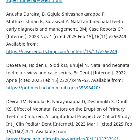
supernumerary-teeth.html
Anusha Durairaj B, Gajula Shivashankarappa P,
Muthukrishnan K, Saraswat Y. Natal and neonatal teeth:
early diagnosis and management. BMJ Case Reports CP
[Internet]. 2023 Nov 1 [cited 2025 Feb 15];16(11):e256249.
Available from:
https://casereports.bmj.com/content/16/11/e256249
DeSeta M, Holden E, Siddik D, Bhujel N. Natal and neonatal
teeth: a review and case series. Br Dent J [Internet]. 2022
Apr 8 [cited 2025 Feb 15];232(7):449–53. Available from:
https://pubmed.ncbi.nlm.nih.gov/35396420/
Devraj IM, Nandlal B, Narayanappa D, Deshmukh S, Dhull
KS. Effect of Neonatal Factors on the Eruption of Primary
Teeth in Children: A Longitudinal Prospective Cohort Study.
Int J Clin Pediatr Dent [Internet]. 2023 Mar 1 [cited 2025 Feb
15];16(2):321. Available from:
https://pmc.ncbi.nlm.nih.gov/articles/PMC10373756/