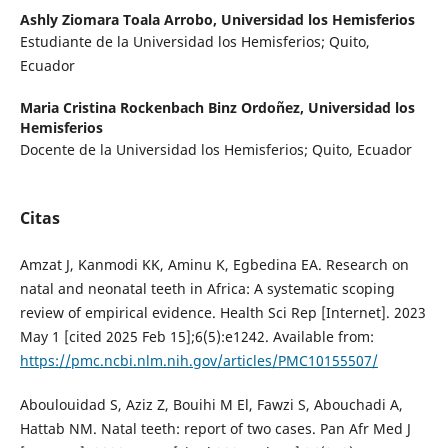
Ashly Ziomara Toala Arrobo,
Universidad los Hemisferios
Estudiante de la Universidad los Hemisferios; Quito,
Ecuador
Maria Cristina Rockenbach Binz Ordoñez,
Universidad los
Hemisferios
Docente de la Universidad los Hemisferios; Quito, Ecuador
Citas
Amzat J, Kanmodi KK, Aminu K, Egbedina EA. Research on
natal and neonatal teeth in Africa: A systematic scoping
review of empirical evidence. Health Sci Rep [Internet]. 2023
May 1 [cited 2025 Feb 15];6(5):e1242. Available from:
https://pmc.ncbi.nlm.nih.gov/articles/PMC10155507/
Aboulouidad S, Aziz Z, Bouihi M El, Fawzi S, Abouchadi A,
Hattab NM. Natal teeth: report of two cases. Pan Afr Med J