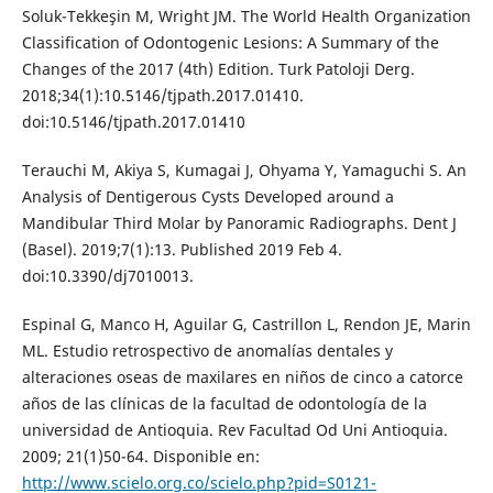
Soluk-Tekkeşin M, Wright JM. The World Health Organization
Classification of Odontogenic Lesions: A Summary of the
Changes of the 2017 (4th) Edition. Turk Patoloji Derg.
2018;34(1):10.5146/tjpath.2017.01410.
doi:10.5146/tjpath.2017.01410
Terauchi M, Akiya S, Kumagai J, Ohyama Y, Yamaguchi S. An
Analysis of Dentigerous Cysts Developed around a
Mandibular Third Molar by Panoramic Radiographs. Dent J
(Basel). 2019;7(1):13. Published 2019 Feb 4.
doi:10.3390/dj7010013.
Espinal G, Manco H, Aguilar G, Castrillon L, Rendon JE, Marin
ML. Estudio retrospectivo de anomalías dentales y
alteraciones oseas de maxilares en niños de cinco a catorce
años de las clínicas de la facultad de odontología de la
universidad de Antioquia. Rev Facultad Od Uni Antioquia.
2009; 21(1)50-64. Disponible en:
http://www.scielo.org.co/scielo.php?pid=S0121-