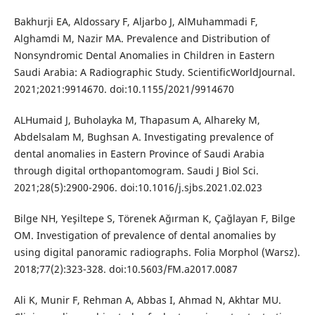
Bakhurji EA, Aldossary F, Aljarbo J, AlMuhammadi F,
Alghamdi M, Nazir MA. Prevalence and Distribution of
Nonsyndromic Dental Anomalies in Children in Eastern
Saudi Arabia: A Radiographic Study. ScientificWorldJournal.
2021;2021:9914670. doi:10.1155/2021/9914670
ALHumaid J, Buholayka M, Thapasum A, Alhareky M,
Abdelsalam M, Bughsan A. Investigating prevalence of
dental anomalies in Eastern Province of Saudi Arabia
through digital orthopantomogram. Saudi J Biol Sci.
2021;28(5):2900-2906. doi:10.1016/j.sjbs.2021.02.023
Bilge NH, Yeşiltepe S, Törenek Ağırman K, Çağlayan F, Bilge
OM. Investigation of prevalence of dental anomalies by
using digital panoramic radiographs. Folia Morphol (Warsz).
2018;77(2):323-328. doi:10.5603/FM.a2017.0087
Ali K, Munir F, Rehman A, Abbas I, Ahmad N, Akhtar MU.