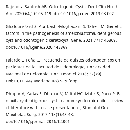
Rajendra Santosh AB. Odontogenic Cysts. Dent Clin North
Am. 2020;64(1):105-119. doi:10.1016/j.cden.2019.08.002
Ghafouri-Fard S, Atarbashi-Moghadam S, Taheri M. Genetic
factors in the pathogenesis of ameloblastoma, dentigerous
cyst and odontogenic keratocyst. Gene. 2021;771:145369.
doi:10.1016/j.gene.2020.145369
Fajardo L, Peña C. Frecuencia de quistes odontogénicos en
pacientes de la Facultad de Odontología, Universidad
Nacional de Colombia. Univ Odontol 2018; 37(79).
Doi:10.11144/Javeriana.uo37-79.fqop
Dhupar A, Yadav S, Dhupar V, Mittal HC, Malik S, Rana P. Bi-
maxillary dentigerous cyst in a non-syndromic child - review
of literature with a case presentation. J Stomatol Oral
Maxillofac Surg. 2017;118(1):45-48.
doi:10.1016/j.jormas.2016.12.001