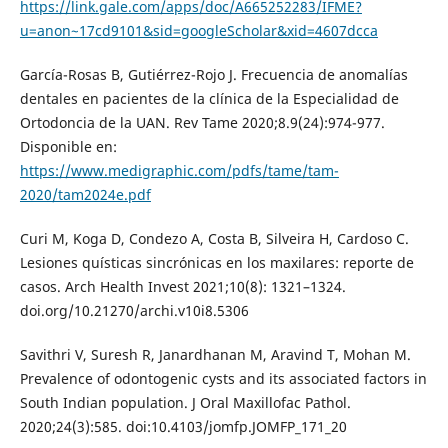
https://link.gale.com/apps/doc/A665252283/IFME?
u=anon~17cd9101&sid=googleScholar&xid=4607dcca
García-Rosas B, Gutiérrez-Rojo J. Frecuencia de anomalías
dentales en pacientes de la clínica de la Especialidad de
Ortodoncia de la UAN. Rev Tame 2020;8.9(24):974-977.
Disponible en:
https://www.medigraphic.com/pdfs/tame/tam-
2020/tam2024e.pdf
Curi M, Koga D, Condezo A, Costa B, Silveira H, Cardoso C.
Lesiones quísticas sincrónicas en los maxilares: reporte de
casos. Arch Health Invest 2021;10(8): 1321–1324.
doi.org/10.21270/archi.v10i8.5306
Savithri V, Suresh R, Janardhanan M, Aravind T, Mohan M.
Prevalence of odontogenic cysts and its associated factors in
South Indian population. J Oral Maxillofac Pathol.
2020;24(3):585. doi:10.4103/jomfp.JOMFP_171_20