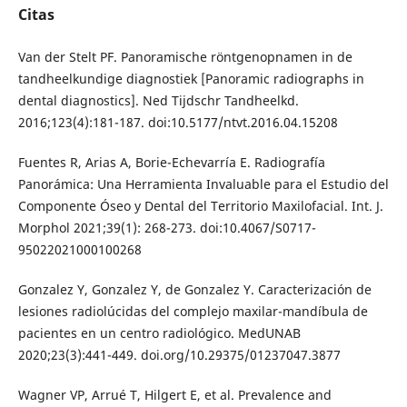
Citas
Van der Stelt PF. Panoramische röntgenopnamen in de
tandheelkundige diagnostiek [Panoramic radiographs in
dental diagnostics]. Ned Tijdschr Tandheelkd.
2016;123(4):181-187. doi:10.5177/ntvt.2016.04.15208
Fuentes R, Arias A, Borie-Echevarría E. Radiografía
Panorámica: Una Herramienta Invaluable para el Estudio del
Componente Óseo y Dental del Territorio Maxilofacial. Int. J.
Morphol 2021;39(1): 268-273. doi:10.4067/S0717-
95022021000100268
Gonzalez Y, Gonzalez Y, de Gonzalez Y. Caracterización de
lesiones radiolúcidas del complejo maxilar-mandíbula de
pacientes en un centro radiológico. MedUNAB
2020;23(3):441-449. doi.org/10.29375/01237047.3877
Wagner VP, Arrué T, Hilgert E, et al. Prevalence and