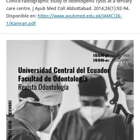
Clinico-radiographic study of odontogenic cysts at a tertiary
care centre. J Ayub Med Coll Abbottabad. 2014;26(1):92-94.
Disponible en:
https://www.ayubmed.edu.pk/JAMC/26-
1/Kamran.pdf