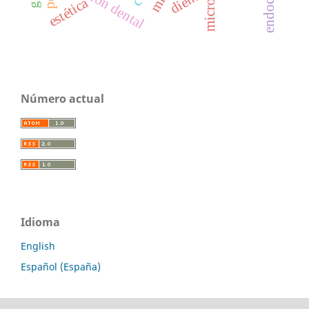
oclusión dental
diente
estética
Número actual
Idioma
English
Español (España)