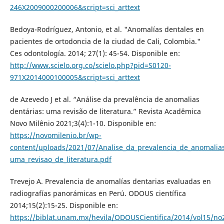
246X2009000200006&script=sci_arttext
Bedoya-Rodríguez, Antonio, et al. "Anomalías dentales en
pacientes de ortodoncia de la ciudad de Cali, Colombia."
Ces odontología. 2014; 27(1): 45-54. Disponible en:
http://www.scielo.org.co/scielo.php?pid=S0120-
971X2014000100005&script=sci_arttext
de Azevedo J et al. “Análise da prevalência de anomalias
dentárias: uma revisão de literatura.” Revista Acadêmica
Novo Milênio 2021;3(4):1-10. Disponible en:
https://novomilenio.br/wp-
content/uploads/2021/07/Analise_da_prevalencia_de_anomalias
uma_revisao_de_literatura.pdf
Trevejo A. Prevalencia de anomalías dentarias evaluadas en
radiografías panorámicas en Perú. ODOUS científica
2014;15(2):15-25. Disponible en:
https://biblat.unam.mx/hevila/ODOUSCientifica/2014/vol15/no