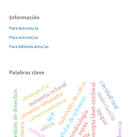
Información
Para lectores/as
Para autores/as
Para bibliotecarios/as
Palabras clave
hidróxido de calcio
cavidad oral
asimetría oclusal
demografía
microscopía láser confocal
gestión de desechos
cemento obturador
maloclusión
células de schawnn
odontopediatria
lengua
microbiologia
ágar
saliva
estrés
endodoncia
postura