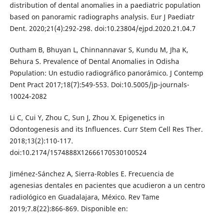
distribution of dental anomalies in a paediatric population
based on panoramic radiographs analysis. Eur J Paediatr
Dent. 2020;21(4):292-298. doi:10.23804/ejpd.2020.21.04.7
Outham B, Bhuyan L, Chinnannavar S, Kundu M, Jha K,
Behura S. Prevalence of Dental Anomalies in Odisha
Population: Un estudio radiográfico panorámico. J Contemp
Dent Pract 2017;18(7):549-553. Doi:10.5005/jp-journals-
10024-2082
Li C, Cui Y, Zhou C, Sun J, Zhou X. Epigenetics in
Odontogenesis and its Influences. Curr Stem Cell Res Ther.
2018;13(2):110-117.
doi:10.2174/1574888X12666170530100524
Jiménez-Sánchez A, Sierra-Robles E. Frecuencia de
agenesias dentales en pacientes que acudieron a un centro
radiológico en Guadalajara, México. Rev Tame
2019;7.8(22):866-869. Disponible en: