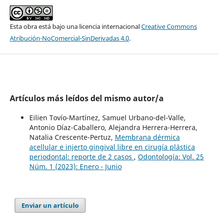
Esta obra está bajo una licencia internacional
Creative Commons
Atribución-NoComercial-SinDerivadas 4.0
.
Artículos más leídos del mismo autor/a
Eilien Tovío-Martínez, Samuel Urbano-del-Valle,
Antonio Díaz-Caballero, Alejandra Herrera-Herrera,
Natalia Crescente-Pertuz,
Membrana dérmica
acellular e injerto gingival libre en cirugía plástica
periodontal: reporte de 2 casos
,
Odontología: Vol. 25
Núm. 1 (2023): Enero - Junio
Enviar un artículo