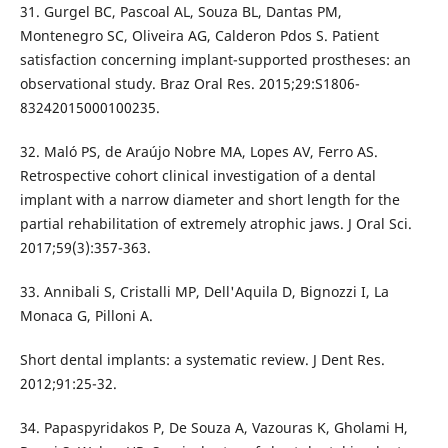
31. Gurgel BC, Pascoal AL, Souza BL, Dantas PM,
Montenegro SC, Oliveira AG, Calderon Pdos S. Patient
satisfaction concerning implant-supported prostheses: an
observational study. Braz Oral Res. 2015;29:S1806-
83242015000100235.
32. Maló PS, de Araújo Nobre MA, Lopes AV, Ferro AS.
Retrospective cohort clinical investigation of a dental
implant with a narrow diameter and short length for the
partial rehabilitation of extremely atrophic jaws. J Oral Sci.
2017;59(3):357-363.
33. Annibali S, Cristalli MP, Dell'Aquila D, Bignozzi I, La
Monaca G, Pilloni A.
Short dental implants: a systematic review. J Dent Res.
2012;91:25-32.
34. Papaspyridakos P, De Souza A, Vazouras K, Gholami H,