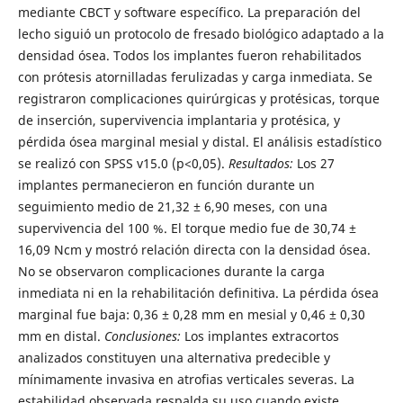
mediante CBCT y software específico. La preparación del
lecho siguió un protocolo de fresado biológico adaptado a la
densidad ósea. Todos los implantes fueron rehabilitados
con prótesis atornilladas ferulizadas y carga inmediata. Se
registraron complicaciones quirúrgicas y protésicas, torque
de inserción, supervivencia implantaria y protésica, y
pérdida ósea marginal mesial y distal. El análisis estadístico
se realizó con SPSS v15.0 (p<0,05).
Resultados:
Los 27
implantes permanecieron en función durante un
seguimiento medio de 21,32 ± 6,90 meses, con una
supervivencia del 100 %. El torque medio fue de 30,74 ±
16,09 Ncm y mostró relación directa con la densidad ósea.
No se observaron complicaciones durante la carga
inmediata ni en la rehabilitación definitiva. La pérdida ósea
marginal fue baja: 0,36 ± 0,28 mm en mesial y 0,46 ± 0,30
mm en distal.
Conclusiones:
Los implantes extracortos
analizados constituyen una alternativa predecible y
mínimamente invasiva en atrofias verticales severas. La
estabilidad observada respalda su uso cuando existe