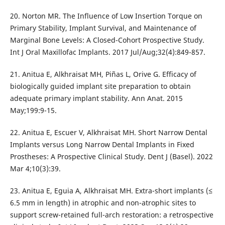
20. Norton MR. The Influence of Low Insertion Torque on
Primary Stability, Implant Survival, and Maintenance of
Marginal Bone Levels: A Closed-Cohort Prospective Study.
Int J Oral Maxillofac Implants. 2017 Jul/Aug;32(4):849-857.
21. Anitua E, Alkhraisat MH, Piñas L, Orive G. Efficacy of
biologically guided implant site preparation to obtain
adequate primary implant stability. Ann Anat. 2015
May;199:9-15.
22. Anitua E, Escuer V, Alkhraisat MH. Short Narrow Dental
Implants versus Long Narrow Dental Implants in Fixed
Prostheses: A Prospective Clinical Study. Dent J (Basel). 2022
Mar 4;10(3):39.
23. Anitua E, Eguia A, Alkhraisat MH. Extra-short implants (≤
6.5 mm in length) in atrophic and non-atrophic sites to
support screw-retained full-arch restoration: a retrospective