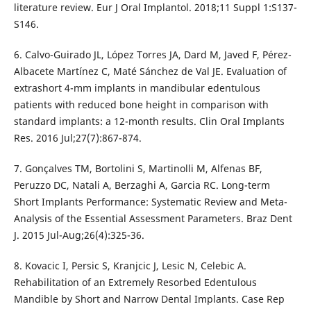
literature review. Eur J Oral Implantol. 2018;11 Suppl 1:S137-
S146.
6. Calvo-Guirado JL, López Torres JA, Dard M, Javed F, Pérez-
Albacete Martínez C, Maté Sánchez de Val JE. Evaluation of
extrashort 4-mm implants in mandibular edentulous
patients with reduced bone height in comparison with
standard implants: a 12-month results. Clin Oral Implants
Res. 2016 Jul;27(7):867-874.
7. Gonçalves TM, Bortolini S, Martinolli M, Alfenas BF,
Peruzzo DC, Natali A, Berzaghi A, Garcia RC. Long-term
Short Implants Performance: Systematic Review and Meta-
Analysis of the Essential Assessment Parameters. Braz Dent
J. 2015 Jul-Aug;26(4):325-36.
8. Kovacic I, Persic S, Kranjcic J, Lesic N, Celebic A.
Rehabilitation of an Extremely Resorbed Edentulous
Mandible by Short and Narrow Dental Implants. Case Rep