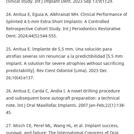
clinical study. Int J Implant Dent. 2023 Sep 13;9(1):29.
24. Anitua E, Eguia A, Alkhraisat MH. Clinical Performance of
Splinted 4.5-mm Extra-Short Implants: A Controlled
Retrospective Cohort Study. Int J Periodontics Restorative
Dent. 2024;44(5):544-555.
25. Anitua E. Implante de 5,5 mm. Una solución para
atrofias severas sin renunciar a la predictibilidad [5.5 mm
implant. A solution for severe atrophies without sacrificing
predictability]. Rev Cient Odontol (Lima). 2023 Dec
26;10(4):e137.
26. Anitua E, Carda C, Andia I. A novel drilling procedure
and subsequent bone autograft preparation: a technical
note. Int J Oral Maxillofac Implants. 2007 Jan-Feb;22(1):138-
45.
27. Misch CE, Perel ML, Wang HL, et al. Implant success,
survival, and failure: The International Congress of Oral