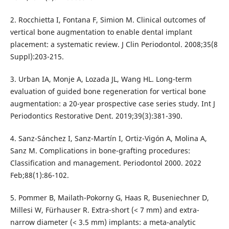
2. Rocchietta I, Fontana F, Simion M. Clinical outcomes of
vertical bone augmentation to enable dental implant
placement: a systematic review. J Clin Periodontol. 2008;35(8
Suppl):203-215.
3. Urban IA, Monje A, Lozada JL, Wang HL. Long-term
evaluation of guided bone regeneration for vertical bone
augmentation: a 20-year prospective case series study. Int J
Periodontics Restorative Dent. 2019;39(3):381-390.
4. Sanz-Sánchez I, Sanz-Martín I, Ortiz-Vigón A, Molina A,
Sanz M. Complications in bone-grafting procedures:
Classification and management. Periodontol 2000. 2022
Feb;88(1):86-102.
5. Pommer B, Mailath-Pokorny G, Haas R, Buseniechner D,
Millesi W, Fürhauser R. Extra-short (< 7 mm) and extra-
narrow diameter (< 3.5 mm) implants: a meta-analytic