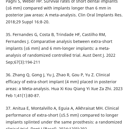
Pagni S, Weber HP. Survival rates of short dental implants
(≤6 mm) compared with implants longer than 6 mm in
posterior jaw areas: A meta-analysis. Clin Oral Implants Res.
2018;29 Suppl 16:8-20.
35. Fernandes G, Costa B, Trindade HF, Castilho RM,
Fernandes J. Comparative analysis between extra-short
implants (≤6 mm) and 6 mm-longer implants: a meta-
analysis of randomized controlled trial. Aust Dent J. 2022
Sep;67(3):194-211
36. Zhang Q, Gong J, Yu J, Zhao R, Gou P, Yu Z. Clinical
efficacy of extra-short implant (4 mm) placed in posterior
areas: a Meta-analysis. Hua Xi Kou Qiang Yi Xue Za Zhi. 2023
Feb 1;41(1):80-87.
37. Anitua E, Montalvillo A, Eguia A, Alkhraisat MH. Clinical
performance of extra-short (≤5.5 mm) compared to longer
implants splinted under the same prosthesis: a randomized
clinical trial. Dent J (Basel). 2024;12(9):292.