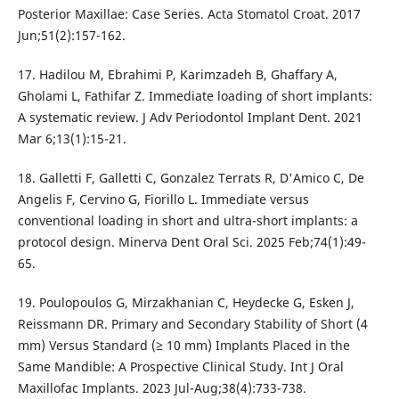
Posterior Maxillae: Case Series. Acta Stomatol Croat. 2017
Jun;51(2):157-162.
17. Hadilou M, Ebrahimi P, Karimzadeh B, Ghaffary A,
Gholami L, Fathifar Z. Immediate loading of short implants:
A systematic review. J Adv Periodontol Implant Dent. 2021
Mar 6;13(1):15-21.
18. Galletti F, Galletti C, Gonzalez Terrats R, D'Amico C, De
Angelis F, Cervino G, Fiorillo L. Immediate versus
conventional loading in short and ultra-short implants: a
protocol design. Minerva Dent Oral Sci. 2025 Feb;74(1):49-
65.
19. Poulopoulos G, Mirzakhanian C, Heydecke G, Esken J,
Reissmann DR. Primary and Secondary Stability of Short (4
mm) Versus Standard (≥ 10 mm) Implants Placed in the
Same Mandible: A Prospective Clinical Study. Int J Oral
Maxillofac Implants. 2023 Jul-Aug;38(4):733-738.