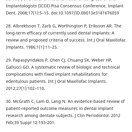
Implantologists (ICOI) Pisa Consensus Conference. Implant
Dent. 2008;17(1):5–15. doi:10.1097/ID.0b013e3181676059
28. Albrektsson T, Zarb G, Worthington P, Eriksson AR. The
long-term efficacy of currently used dental implants: A
review and proposed criteria of success. Int J Oral Maxillofac
Implants. 1986;1(1):11–25.
29. Papaspyridakos P, Chen CJ, Chuang SK, Weber HP,
Gallucci GO. A systematic review of biologic and technical
complications with fixed implant rehabilitations for
edentulous patients. Int J Oral Maxillofac Implants.
2012;27(1):102–110.
30. McGrath C, Lam O, Lang N. An evidence-based review of
patient-reported outcome measures in dental implant
research among dentate subjects. J Clin Periodontol. 2012
Feb;39 Suppl 12:193-201.