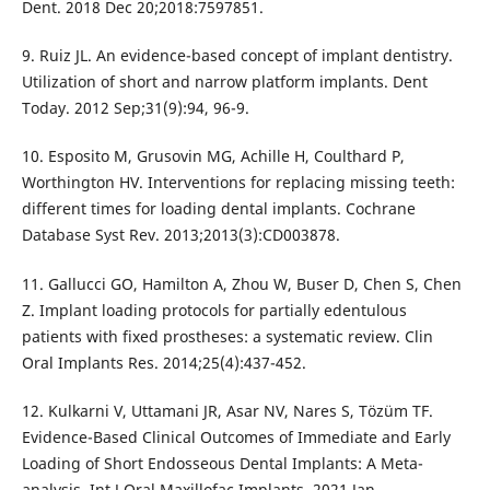
Dent. 2018 Dec 20;2018:7597851.
9. Ruiz JL. An evidence-based concept of implant dentistry.
Utilization of short and narrow platform implants. Dent
Today. 2012 Sep;31(9):94, 96-9.
10. Esposito M, Grusovin MG, Achille H, Coulthard P,
Worthington HV. Interventions for replacing missing teeth:
different times for loading dental implants. Cochrane
Database Syst Rev. 2013;2013(3):CD003878.
11. Gallucci GO, Hamilton A, Zhou W, Buser D, Chen S, Chen
Z. Implant loading protocols for partially edentulous
patients with fixed prostheses: a systematic review. Clin
Oral Implants Res. 2014;25(4):437-452.
12. Kulkarni V, Uttamani JR, Asar NV, Nares S, Tözüm TF.
Evidence-Based Clinical Outcomes of Immediate and Early
Loading of Short Endosseous Dental Implants: A Meta-
analysis. Int J Oral Maxillofac Implants. 2021 Jan-