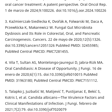
oral cancer treatment: A patent perspective. Oral Oncol Rep.
1 de marzo de 2024;9:100226. doi:10.1016/j.oor.2024.100226
3. Kaźmierczak-Siedlecka K, Dvořák A, Folwarski M, Daca A,
Przewłócka K, Makarewicz W. Fungal Gut Microbiota
Dysbiosis and Its Role in Colorectal, Oral, and Pancreatic
Carcinogenesis. Cancers. 22 de mayo de 2020;12(5):1326.
doi:10.3390/cancers12051326 PubMed PMID: 32455985;
PubMed Central PMCID: PMC7281455.
4. Vila T, Sultan AS, Montelongo-Jauregui D, Jabra-Rizk MA.
Oral Candidiasis: A Disease of Opportunity. J Fungi. 16 de
enero de 2020;6(1):15. doi:10.3390/jof6010015 PubMed
PMID: 31963180; PubMed Central PMCID: PMC7151112.
5. Talapko J, Juzbašić M, Matijević T, Pustijanac E, Bekić S,
Kotris I, et al. Candida albicans—The Virulence Factors and
Clinical Manifestations of Infection. J Fungi. febrero de
2021;7(2):79. doi:10.3390/jof7020079