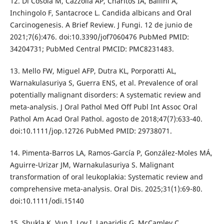
12. Di Cosola M, Cazzolla AP, Charitos IA, Ballini A,
Inchingolo F, Santacroce L. Candida albicans and Oral
Carcinogenesis. A Brief Review. J Fungi. 12 de junio de
2021;7(6):476. doi:10.3390/jof7060476 PubMed PMID:
34204731; PubMed Central PMCID: PMC8231483.
13. Mello FW, Miguel AFP, Dutra KL, Porporatti AL,
Warnakulasuriya S, Guerra ENS, et al. Prevalence of oral
potentially malignant disorders: A systematic review and
meta-analysis. J Oral Pathol Med Off Publ Int Assoc Oral
Pathol Am Acad Oral Pathol. agosto de 2018;47(7):633-40.
doi:10.1111/jop.12726 PubMed PMID: 29738071.
14. Pimenta-Barros LA, Ramos-García P, González-Moles MÁ,
Aguirre-Urizar JM, Warnakulasuriya S. Malignant
transformation of oral leukoplakia: Systematic review and
comprehensive meta-analysis. Oral Dis. 2025;31(1):69-80.
doi:10.1111/odi.15140
15. Shukla K, Vun I, Lov I, Laparidis G, McCamley C,