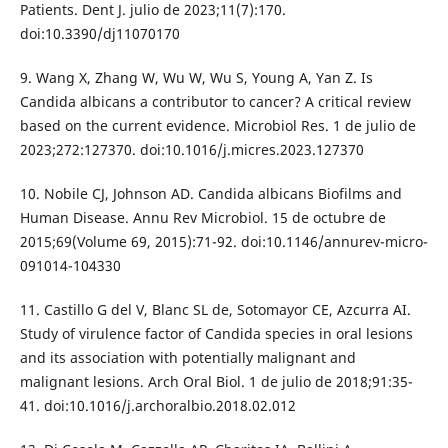
Patients. Dent J. julio de 2023;11(7):170.
doi:10.3390/dj11070170
9. Wang X, Zhang W, Wu W, Wu S, Young A, Yan Z. Is
Candida albicans a contributor to cancer? A critical review
based on the current evidence. Microbiol Res. 1 de julio de
2023;272:127370. doi:10.1016/j.micres.2023.127370
10. Nobile CJ, Johnson AD. Candida albicans Biofilms and
Human Disease. Annu Rev Microbiol. 15 de octubre de
2015;69(Volume 69, 2015):71-92. doi:10.1146/annurev-micro-
091014-104330
11. Castillo G del V, Blanc SL de, Sotomayor CE, Azcurra AI.
Study of virulence factor of Candida species in oral lesions
and its association with potentially malignant and
malignant lesions. Arch Oral Biol. 1 de julio de 2018;91:35-
41. doi:10.1016/j.archoralbio.2018.02.012