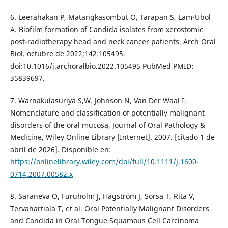
6. Leerahakan P, Matangkasombut O, Tarapan S, Lam-Ubol
A. Biofilm formation of Candida isolates from xerostomic
post-radiotherapy head and neck cancer patients. Arch Oral
Biol. octubre de 2022;142:105495.
doi:10.1016/j.archoralbio.2022.105495 PubMed PMID:
35839697.
7. Warnakulasuriya S,W. Johnson N, Van Der Waal I.
Nomenclature and classification of potentially malignant
disorders of the oral mucosa, Journal of Oral Pathology &
Medicine, Wiley Online Library [Internet]. 2007. [citado 1 de
abril de 2026]. Disponible en:
https://onlinelibrary.wiley.com/doi/full/10.1111/j.1600-
0714.2007.00582.x
8. Saraneva O, Furuholm J, Hagström J, Sorsa T, Rita V,
Tervahartiala T, et al. Oral Potentially Malignant Disorders
and Candida in Oral Tongue Squamous Cell Carcinoma