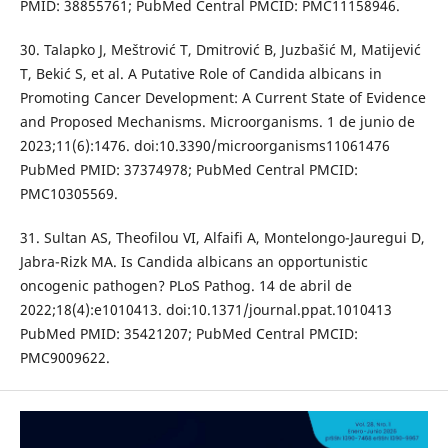
PMID: 38855761; PubMed Central PMCID: PMC11158946.
30. Talapko J, Meštrović T, Dmitrović B, Juzbašić M, Matijević
T, Bekić S, et al. A Putative Role of Candida albicans in
Promoting Cancer Development: A Current State of Evidence
and Proposed Mechanisms. Microorganisms. 1 de junio de
2023;11(6):1476. doi:10.3390/microorganisms11061476
PubMed PMID: 37374978; PubMed Central PMCID:
PMC10305569.
31. Sultan AS, Theofilou VI, Alfaifi A, Montelongo-Jauregui D,
Jabra-Rizk MA. Is Candida albicans an opportunistic
oncogenic pathogen? PLoS Pathog. 14 de abril de
2022;18(4):e1010413. doi:10.1371/journal.ppat.1010413
PubMed PMID: 35421207; PubMed Central PMCID:
PMC9009622.