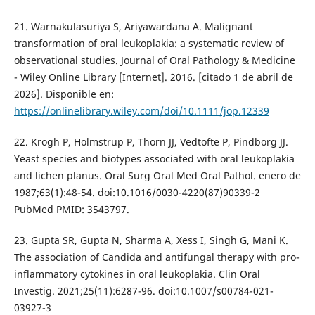
21. Warnakulasuriya S, Ariyawardana A. Malignant
transformation of oral leukoplakia: a systematic review of
observational studies. Journal of Oral Pathology & Medicine
- Wiley Online Library [Internet]. 2016. [citado 1 de abril de
2026]. Disponible en:
https://onlinelibrary.wiley.com/doi/10.1111/jop.12339
22. Krogh P, Holmstrup P, Thorn JJ, Vedtofte P, Pindborg JJ.
Yeast species and biotypes associated with oral leukoplakia
and lichen planus. Oral Surg Oral Med Oral Pathol. enero de
1987;63(1):48-54. doi:10.1016/0030-4220(87)90339-2
PubMed PMID: 3543797.
23. Gupta SR, Gupta N, Sharma A, Xess I, Singh G, Mani K.
The association of Candida and antifungal therapy with pro-
inflammatory cytokines in oral leukoplakia. Clin Oral
Investig. 2021;25(11):6287-96. doi:10.1007/s00784-021-
03927-3