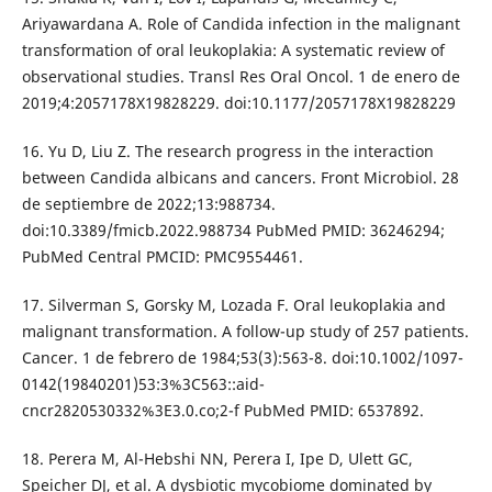
Ariyawardana A. Role of Candida infection in the malignant
transformation of oral leukoplakia: A systematic review of
observational studies. Transl Res Oral Oncol. 1 de enero de
2019;4:2057178X19828229. doi:10.1177/2057178X19828229
16. Yu D, Liu Z. The research progress in the interaction
between Candida albicans and cancers. Front Microbiol. 28
de septiembre de 2022;13:988734.
doi:10.3389/fmicb.2022.988734 PubMed PMID: 36246294;
PubMed Central PMCID: PMC9554461.
17. Silverman S, Gorsky M, Lozada F. Oral leukoplakia and
malignant transformation. A follow-up study of 257 patients.
Cancer. 1 de febrero de 1984;53(3):563-8. doi:10.1002/1097-
0142(19840201)53:3%3C563::aid-
cncr2820530332%3E3.0.co;2-f PubMed PMID: 6537892.
18. Perera M, Al-Hebshi NN, Perera I, Ipe D, Ulett GC,
Speicher DJ, et al. A dysbiotic mycobiome dominated by