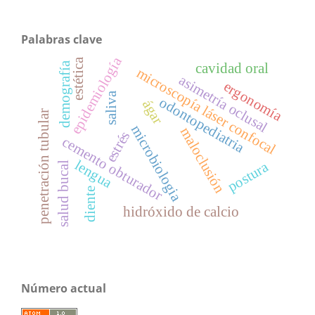
Palabras clave
epidemiología
estética
demografía
cavidad oral
microscopía láser confocal
asimetría oclusal
ergonomía
saliva
odontopediatria
ágar
penetración tubular
microbiologia
maloclusión
estrés
cemento obturador
lengua
postura
salud bucal
diente
hidróxido de calcio
Número actual