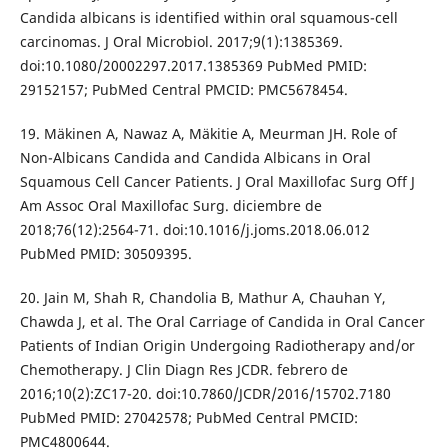
Candida albicans is identified within oral squamous-cell
carcinomas. J Oral Microbiol. 2017;9(1):1385369.
doi:10.1080/20002297.2017.1385369 PubMed PMID:
29152157; PubMed Central PMCID: PMC5678454.
19. Mäkinen A, Nawaz A, Mäkitie A, Meurman JH. Role of
Non-Albicans Candida and Candida Albicans in Oral
Squamous Cell Cancer Patients. J Oral Maxillofac Surg Off J
Am Assoc Oral Maxillofac Surg. diciembre de
2018;76(12):2564-71. doi:10.1016/j.joms.2018.06.012
PubMed PMID: 30509395.
20. Jain M, Shah R, Chandolia B, Mathur A, Chauhan Y,
Chawda J, et al. The Oral Carriage of Candida in Oral Cancer
Patients of Indian Origin Undergoing Radiotherapy and/or
Chemotherapy. J Clin Diagn Res JCDR. febrero de
2016;10(2):ZC17-20. doi:10.7860/JCDR/2016/15702.7180
PubMed PMID: 27042578; PubMed Central PMCID:
PMC4800644.