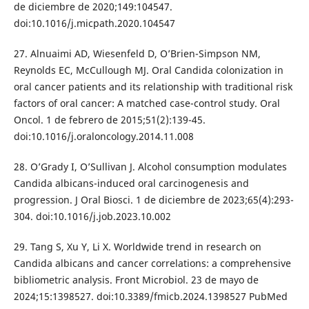
de diciembre de 2020;149:104547.
doi:10.1016/j.micpath.2020.104547
27. Alnuaimi AD, Wiesenfeld D, O’Brien-Simpson NM,
Reynolds EC, McCullough MJ. Oral Candida colonization in
oral cancer patients and its relationship with traditional risk
factors of oral cancer: A matched case-control study. Oral
Oncol. 1 de febrero de 2015;51(2):139-45.
doi:10.1016/j.oraloncology.2014.11.008
28. O’Grady I, O’Sullivan J. Alcohol consumption modulates
Candida albicans-induced oral carcinogenesis and
progression. J Oral Biosci. 1 de diciembre de 2023;65(4):293-
304. doi:10.1016/j.job.2023.10.002
29. Tang S, Xu Y, Li X. Worldwide trend in research on
Candida albicans and cancer correlations: a comprehensive
bibliometric analysis. Front Microbiol. 23 de mayo de
2024;15:1398527. doi:10.3389/fmicb.2024.1398527 PubMed