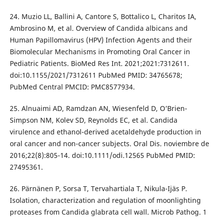
24. Muzio LL, Ballini A, Cantore S, Bottalico L, Charitos IA,
Ambrosino M, et al. Overview of Candida albicans and
Human Papillomavirus (HPV) Infection Agents and their
Biomolecular Mechanisms in Promoting Oral Cancer in
Pediatric Patients. BioMed Res Int. 2021;2021:7312611.
doi:10.1155/2021/7312611 PubMed PMID: 34765678;
PubMed Central PMCID: PMC8577934.
25. Alnuaimi AD, Ramdzan AN, Wiesenfeld D, O’Brien-
Simpson NM, Kolev SD, Reynolds EC, et al. Candida
virulence and ethanol-derived acetaldehyde production in
oral cancer and non-cancer subjects. Oral Dis. noviembre de
2016;22(8):805-14. doi:10.1111/odi.12565 PubMed PMID:
27495361.
26. Pärnänen P, Sorsa T, Tervahartiala T, Nikula-Ijäs P.
Isolation, characterization and regulation of moonlighting
proteases from Candida glabrata cell wall. Microb Pathog. 1