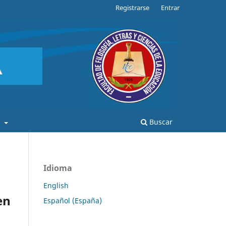
Registrarse
Entrar
a
Buscar
Idioma
English
en
Español (España)