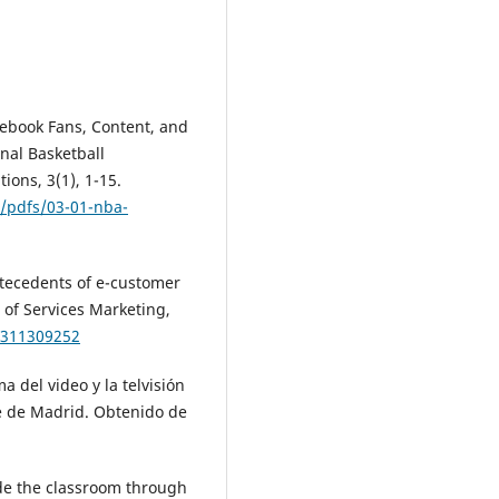
cebook Fans, Content, and
al Basketball
ions, 3(1), 1-15.
/pdfs/03-01-nba-
ntecedents of e-customer
l of Services Marketing,
1311309252
 del video y la telvisión
e de Madrid. Obtenido de
side the classroom through