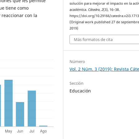
iones que les permite
solución para mejorar el impacto en la act
que tiene como
académica.
Cátedra
,
2
(3), 16–38.
y reaccionar con la
https://doi.org/10.29166/catedra.v2i3.171
(Original work published 27 de septiembr
2019)
Más formatos de cita
Número
Vol. 2 Núm. 3 (2019): Revista Cát
Sección
Educación