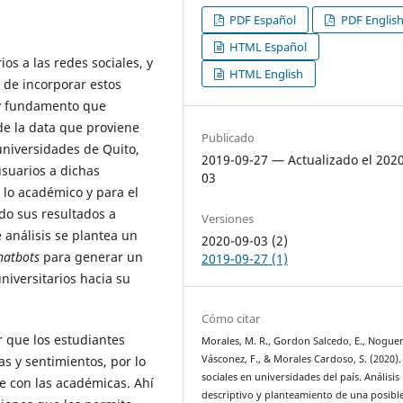
PDF Español
PDF Englis
HTML Español
ios a las redes sociales, y
HTML English
 de incorporar estos
 y fundamento que
 de la data que proviene
Publicado
universidades de Quito,
2019-09-27 — Actualizado el 202
usuarios a dichas
03
 lo académico y para el
do sus resultados a
Versiones
e análisis se plantea un
2020-09-03 (2)
hatbots
para generar un
2019-09-27 (1)
niversitarios hacia su
Cómo citar
r que los estudiantes
Morales, M. R., Gordon Salcedo, E., Nogue
s y sentimientos, por lo
Vásconez, F., & Morales Cardoso, S. (2020)
sociales en universidades del país. Análisis
e con las académicas. Ahí
descriptivo y planteamiento de una posibl