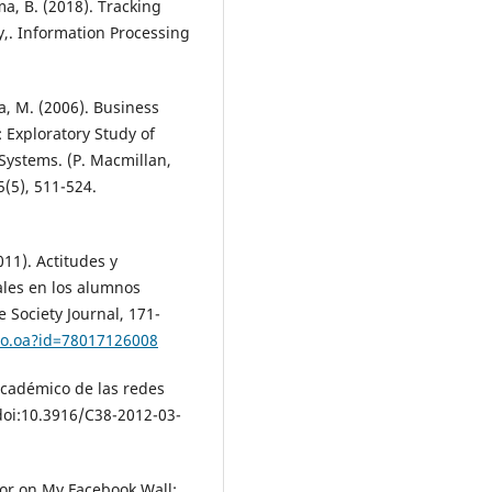
ma, B. (2018). Tracking
y,. Information Processing
wa, M. (2006). Business
Exploratory Study of
 Systems. (P. Macmillan,
(5), 511-524.
011). Actitudes y
ales en los alumnos
 Society Journal, 171-
ulo.oa?id=78017126008
 académico de las redes
 doi:10.3916/C38-2012-03-
rror on My Facebook Wall: