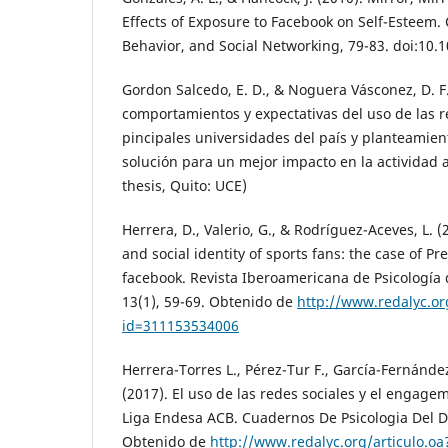
Effects of Exposure to Facebook on Self-Esteem.
Behavior, and Social Networking, 79-83. doi:10.
Gordon Salcedo, E. D., & Noguera Vásconez, D. F.
comportamientos y expectativas del uso de las r
pincipales universidades del país y planteamien
solución para un mejor impacto en la actividad
thesis, Quito: UCE)
Herrera, D., Valerio, G., & Rodríguez-Aceves, L.
and social identity of sports fans: the case of 
facebook. Revista Iberoamericana de Psicología d
13(1), 59-69. Obtenido de
http://www.redalyc.or
id=311153534006
Herrera-Torres L., Pérez-Tur F., García-Fernández
(2017). El uso de las redes sociales y el engagem
Liga Endesa ACB. Cuadernos De Psicologia Del De
Obtenido de
http://www.redalyc.org/articulo.o