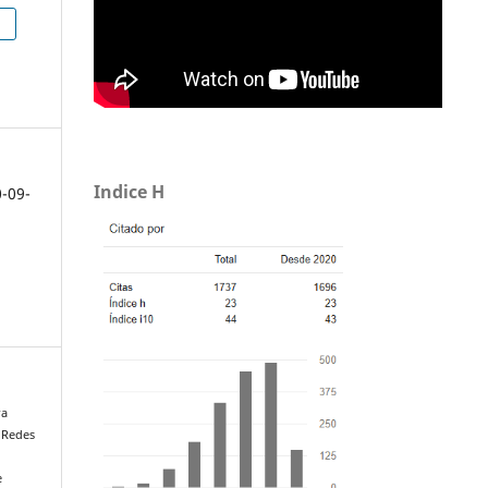
h
Indice H
0-09-
ra
. Redes
e