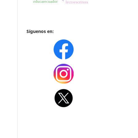
educarecuador
lectoescritura
Síguenos en: