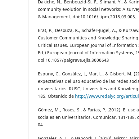
Dakiche, N., Benbouzid-Si, F., Slimani, Y., & Kari
community evolution in social networks: A surve
& Management. doi:10.1016/j.ipm.2018.03.005.
Erat, P., Desouza, K., Schäfer-Jugel, A., & Kurza
Customer Communities and Knowledge Sharing: 
Critical Issues. European Journal of Information
Ed.) European Journal of Information Systems, 15
doi:10.1057/palgrave.ejis.3000643
Espuny, C., González, J., Mar, L., & Gisbert, M. (2
expectativas del uso educativo de las redes soci
universitarios. RUSC. Universities and Knowledge
185. Obtenido de
http://www.redalyc.org/artic
Gómez, M., Roses, S., & Farias, P. (2012). El uso
sociales en universitarios. Comunicar, 131-138.
04
Gonzales, A. L., & Hancock, J. (2010). Mirror, Mi