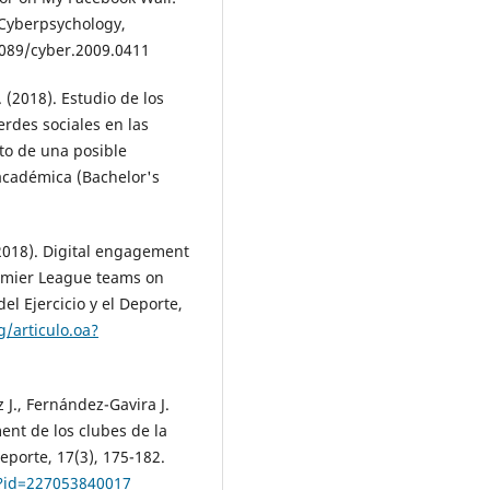
 Cyberpsychology,
1089/cyber.2009.0411
 (2018). Estudio de los
erdes sociales en las
to de una posible
 académica (Bachelor's
 (2018). Digital engagement
Premier League teams on
el Ejercicio y el Deporte,
g/articulo.oa?
 J., Fernández-Gavira J.
ent de los clubes de la
porte, 17(3), 175-182.
a?id=227053840017