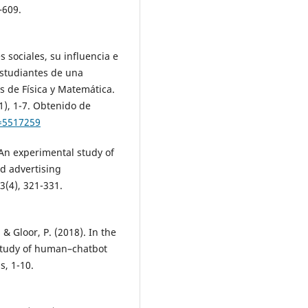
–609.
es sociales, su influencia e
estudiantes de una
s de Física y Matemática.
1), 1-7. Obtenido de
o=5517259
 An experimental study of
d advertising
3(4), 321-331.
& Gloor, P. (2018). In the
 study of human–chatbot
s, 1-10.