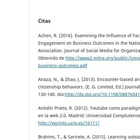
Citas
Achen, R. (2016). Examining the Influence of Fa
Engagement on Business Outcomes in the Nation
Association. Journal of Social Media for Organizat
Obtenido de
http://www2.mitre.org/public/jsmo
business-outcomes.pdf
Anaza, N., & Zhao, J. (2013). Encounter-based a
citizenship behaviors. (E. G. Limited, Ed.) Journa
130-140. doi:
http://dx.doi.org/10.1108/0887604
Antolín Prieto, R. (2012). Youtube como paradigma
en la web 2.0. Madrid: Universidad Complutens
http://eprints.ucm.es/16111/
Brahimi, T., & Sarirete, A. (2015). Learning out