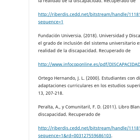
la realidad de la discapacidad. Recuperado de
http://riberdis.cedd.net/bitstream/handle/1118
sequence=1
Fundación Universia. (2018). Universidad y Disc
el grado de inclusión del sistema universitario 
realidad de la discapacidad. Recuperado de
http://www.infocoponline.es/pdf/DISCAPACIDA
Ortego Hernando, J. L. (2000). Estudiantes con d
adaptaciones curriculares en los estudios superi
13, 207-218.
Peralta, A., y Comunitaril, F. D. (2011). Libro Bl
discapacidad. Recuperado de
http://riberdis.cedd.net/bitstream/handle/111
sequence=1&rd=003127559686103
.