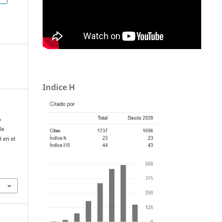
Indice H
&
la
l en el
3