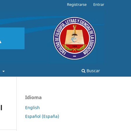
Registrarse
Entrar
a
Buscar
Idioma
l
English
Español (España)