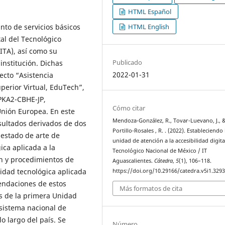
HTML Español
HTML English
unto de servicios básicos
tal del Tecnológico
ITA), así como su
Publicado
 institución. Dichas
2022-01-31
ecto “Asistencia
uperior Virtual, EduTech”,
PKA2-CBHE-JP,
Cómo citar
nión Europea. En este
Mendoza-González, R., Tovar-Luevano, J., 
esultados derivados de dos
Portillo-Rosales , R. . (2022). Estableciendo 
 estado de arte de
unidad de atención a la accesibilidad digita
ica aplicada a la
Tecnológico Nacional de México / IT
ón y procedimientos de
Aguascalientes.
Cátedra
,
5
(1), 106–118.
lidad tecnológica aplicada
https://doi.org/10.29166/catedra.v5i1.329
mendaciones de estos
Más formatos de cita
os de la primera Unidad
 sistema nacional de
lo largo del país. Se
Número