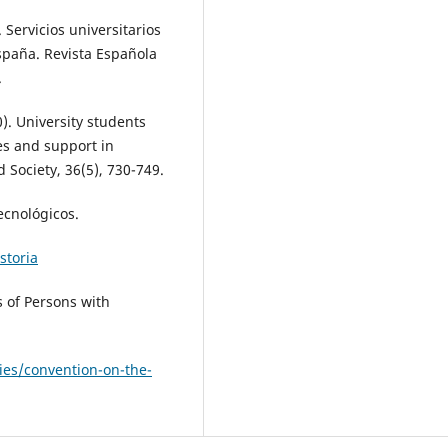
. Servicios universitarios
spaña. Revista Española
.
). University students
ces and support in
 Society, 36(5), 730-749.
ecnológicos.
storia
s of Persons with
ies/convention-on-the-