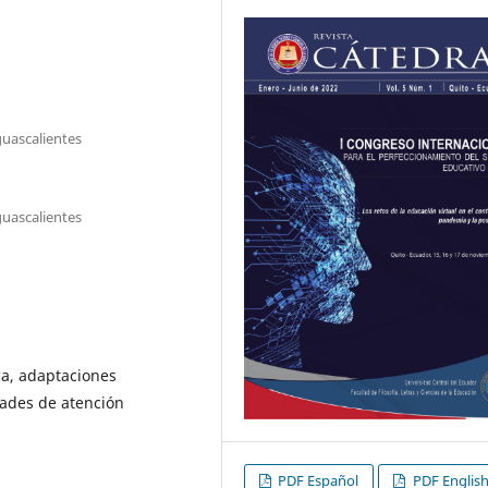
guascalientes
guascalientes
ica, adaptaciones
dades de atención
PDF Español
PDF Englis