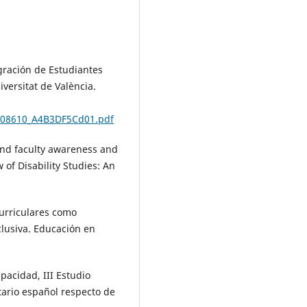
tegración de Estudiantes
versitat de València.
8/108610_A4B3DF5Cd01.pdf
and faculty awareness and
 of Disability Studies: An
curriculares como
lusiva. Educación en
pacidad, III Estudio
tario español respecto de