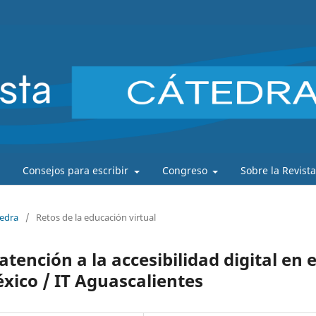
Consejos para escribir
Congreso
Sobre la Revist
tedra
/
Retos de la educación virtual
tención a la accesibilidad digital en e
xico / IT Aguascalientes