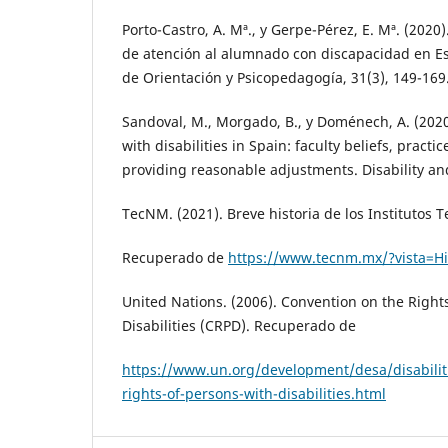
Porto-Castro, A. Mª., y Gerpe-Pérez, E. Mª. (2020)
de atención al alumnado con discapacidad en E
de Orientación y Psicopedagogía, 31(3), 149-169
Sandoval, M., Morgado, B., y Doménech, A. (2020
with disabilities in Spain: faculty beliefs, practi
providing reasonable adjustments. Disability and
TecNM. (2021). Breve historia de los Institutos T
Recuperado de
https://www.tecnm.mx/?vista=Hi
United Nations. (2006). Convention on the Right
Disabilities (CRPD). Recuperado de
https://www.un.org/development/desa/disabilit
rights-of-persons-with-disabilities.html