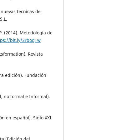
y nuevas técnicas de
S.L.
 P. (2014). Metodología de
tps://bit.ly/3rbogTw
tsformation). Revista
era edición). Fundación
, no formal e Informal).
ón en español). Siglo XXI.
ta (Edición del