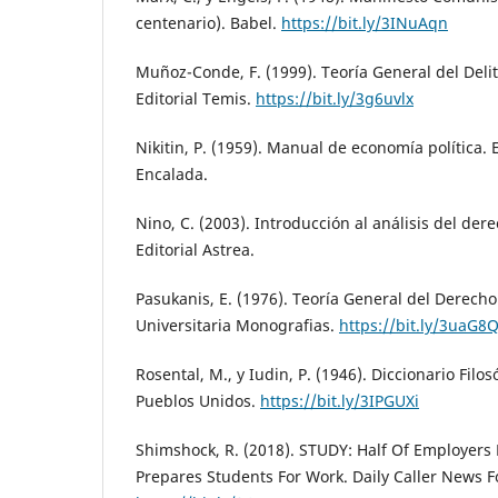
centenario). Babel.
https://bit.ly/3INuAqn
Muñoz-Conde, F. (1999). Teoría General del Deli
Editorial Temis.
https://bit.ly/3g6uvlx
Nikitin, P. (1959). Manual de economía política. 
Encalada.
Nino, C. (2003). Introducción al análisis del der
Editorial Astrea.
Pasukanis, E. (1976). Teoría General del Derech
Universitaria Monografias.
https://bit.ly/3uaG8
Rosental, M., y Iudin, P. (1946). Diccionario Filo
Pueblos Unidos.
https://bit.ly/3IPGUXi
Shimshock, R. (2018). STUDY: Half Of Employers 
Prepares Students For Work. Daily Caller News 