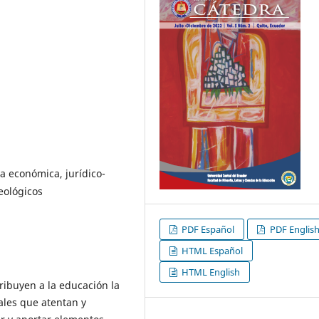
a económica, jurídico-
deológicos
PDF Español
PDF Englis
HTML Español
HTML English
tribuyen a la educación la
ales que atentan y