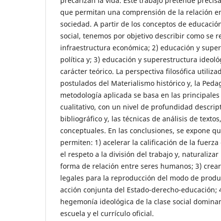
precarizan la vida. Este trabajo pretende precis
que permitan una comprensión de la relación e
sociedad. A partir de los conceptos de educaci
social, tenemos por objetivo describir como se r
infraestructura económica; 2) educación y super
política y; 3) educación y superestructura ideoló
carácter teórico. La perspectiva filosófica utiliza
postulados del Materialismo histórico y, la Pedag
metodología aplicada se basa en las principales
cualitativo, con un nivel de profundidad descript
bibliográfico y, las técnicas de análisis de tex
conceptuales. En las conclusiones, se expone que
permiten: 1) acelerar la calificación de la fuerza
el respeto a la división del trabajo y, naturaliza
forma de relación entre seres humanos; 3) crear 
legales para la reproducción del modo de produc
acción conjunta del Estado-derecho-educación; 4
hegemonía ideológica de la clase social dominan
escuela y el currículo oficial.