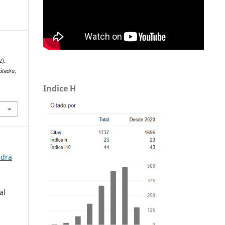
2).
átedra
,
Indice H
5
edra
al