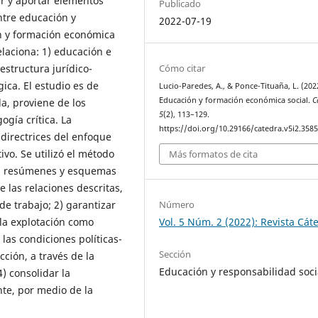
ar y aportar elementos
Publicado
ntre educación y
2022-07-19
ón y formación económica
elaciona: 1) educación e
estructura jurídico-
Cómo citar
gica. El estudio es de
Lucio-Paredes, A., & Ponce-Tituaña, L. (202
Educación y formación económica social.
C
da, proviene de los
5
(2), 113–129.
ogía crítica. La
https://doi.org/10.29166/catedra.v5i2.358
 directrices del enfoque
ivo. Se utilizó el método
Más formatos de cita
tos, resúmenes y esquemas
 las relaciones descritas,
 de trabajo; 2) garantizar
Número
r la explotación como
Vol. 5 Núm. 2 (2022): Revista Cát
las condiciones políticas-
Sección
ción, a través de la
Educación y responsabilidad soci
) consolidar la
te, por medio de la