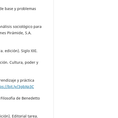
s de base y problemas
nálisis sociológico para
nes Pirámide, S.A.
. edición). Siglo XXI.
ción. Cultura, poder y
rendizaje y práctica
ps://bit.ly/3gbXp3C
a Filosofía de Benedetto
ión). Editorial tarea.