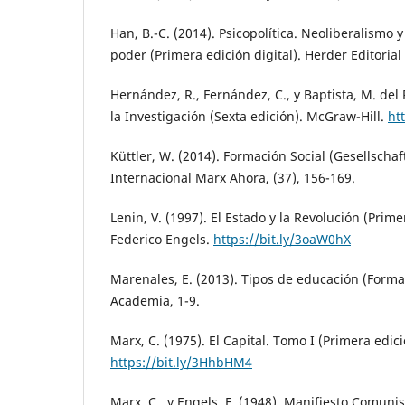
Han, B.-C. (2014). Psicopolítica. Neoliberalismo 
poder (Primera edición digital). Herder Editorial 
Hernández, R., Fernández, C., y Baptista, M. del
la Investigación (Sexta edición). McGraw-Hill.
ht
Küttler, W. (2014). Formación Social (Gesellschaf
Internacional Marx Ahora, (37), 156-169.
Lenin, V. (1997). El Estado y la Revolución (Prim
Federico Engels.
https://bit.ly/3oaW0hX
Marenales, E. (2013). Tipos de educación (Formal
Academia, 1-9.
Marx, C. (1975). El Capital. Tomo I (Primera edici
https://bit.ly/3HhbHM4
Marx, C., y Engels, F. (1948). Manifiesto Comunis