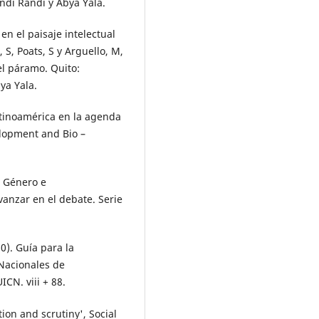
ndi Randi y Abya Yala.
en el paisaje intelectual
S, Poats, S y Arguello, M,
el páramo. Quito:
ya Yala.
atinoamérica en la agenda
lopment and Bio –
e Género e
vanzar en el debate. Serie
10). Guía para la
 Nacionales de
ICN. viii + 88.
tion and scrutiny', Social