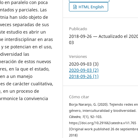
do en paralelo con poca
HTML English
ntados y parciales. Las
tnia han sido objeto de
 veces separadas de sus
Publicado
ste estudio es abrir un
2018-09-26 — Actualizado el 202
 interdisciplinar en aras
03
y se potencian en el uso,
odiversidad las
Versiones
eneración de estos nuevos
2020-09-03 (3)
es, en la que el estado,
2020-09-03 (2)
2018-09-26 (1)
ten a un manejo
es de carácter cualitativa,
, en un proceso de
Cómo citar
armonice la convivencia
Borja Naranjo, G. (2020). Tejiendo redes en
género, interculturalidad y biodiversidad.
Cátedra
,
1
(1), 92–103.
https://doi.org/10.29166/catedra.v1i1.765
(Original work published 26 de septiembr
2018)