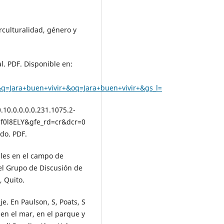
rculturalidad, género y
l. PDF. Disponible en:
=Jara+buen+vivir+&oq=Jara+buen+vivir+&gs_l=
.10.0.0.0.0.231.1075.2-
HH6f0l8ELY&gfe_rd=cr&dcr=0
do. PDF.
ales en el campo de
el Grupo de Discusión de
 Quito.
e. En Paulson, S, Poats, S
 en el mar, en el parque y