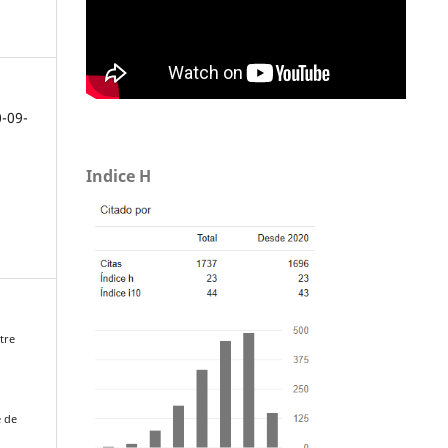
0-09-
Indice H
tre
e de