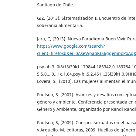
Santiago de Chile.
GIZ, (2013). Sistematización II Encuentro de inte
soberanía alimentaria.
Jara, C, (2013). Nuevo Paradigma Buen Vivir Rura
https://www.google.com/search?
client=firefoxb&ei=0AseWpaqKIS6ggempoPoAg&q
psy-ab.3..0i8i13i30k1.179844.186342.0.189784.10
5.5.0....0...1c.1.64.psy-b..5.2.451...35i39k1.0.9
Lovera, S., (2010). Las mujeres alimentan el mun
Paulson, S. (2007). Avances y desafíos conceptu
género y ambiente. Conferencia presentada en 
Género y Ambiente, organizado por Randi Randi,
Paulson, S, (2009). Cuerpos sexuados en el paisaj
y Arguello, M. editoras, 2009. Huellas de género