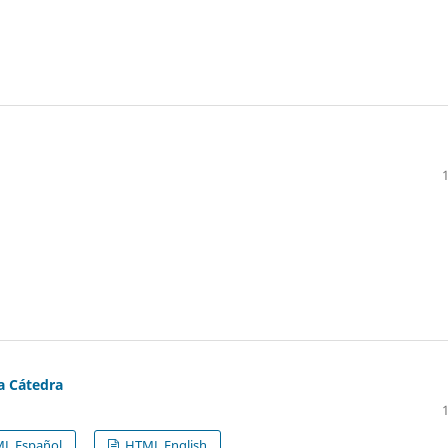
ta Cátedra
L Español
HTML English