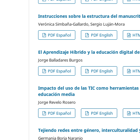
Instrucciones sobre la estructura del manuscrit
Verónica Simbaña-Gallardo, Sergio Luján-Mora
PDF Español
PDF English
HTM
El Aprendizaje Híbrido y la educación digital d
Jorge Balladares Burgos
PDF Español
PDF English
HTM
Impacto del uso de las TIC como herramientas 
educación media
Jorge Revelo Rosero
PDF Español
PDF English
HTM
Tejiendo redes entre género, interculturalidad 
Germania Borja Naranjo