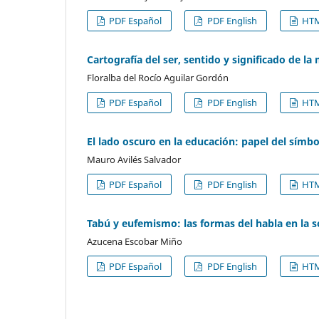
PDF Español
PDF English
HTM
Cartografía del ser, sentido y significado de l
Floralba del Rocío Aguilar Gordón
PDF Español
PDF English
HTM
El lado oscuro en la educación: papel del símbo
Mauro Avilés Salvador
PDF Español
PDF English
HTM
Tabú y eufemismo: las formas del habla en la s
Azucena Escobar Miño
PDF Español
PDF English
HTM