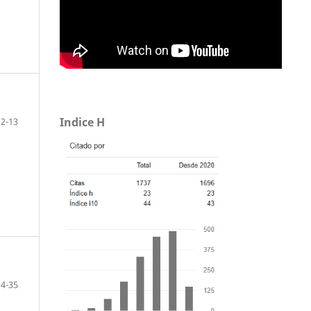
Indice H
12-13
14-35