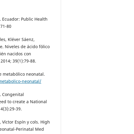
 Ecuador: Public Health
171-80
les, Kléver Sáenz,
 Niveles de ácido fólico
ién nacidos con
2014; 39(1):79-88.
je metabólico neonatal.
metabolico-neonatal/
. Congenital
ed to create a National
14(3):29-39.
Víctor Espín y cols. High
Neonatal-Perinatal Med