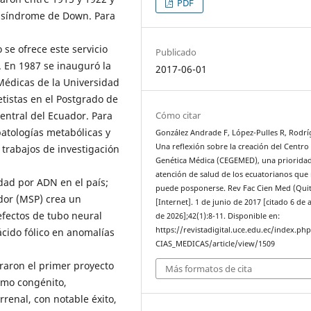
PDF
l síndrome de Down. Para
se ofrece este servicio
Publicado
. En 1987 se inauguró la
2017-06-01
Médicas de la Universidad
tistas en el Postgrado de
entral del Ecuador. Para
Cómo citar
atologías metabólicas y
González Andrade F, López-Pulles R, Rodrí
Una reflexión sobre la creación del Centro
 trabajos de investigación
Genética Médica (CEGEMED), una prioridad
atención de salud de los ecuatorianos que
dad por ADN en el país;
puede posponerse. Rev Fac Cien Med (Qui
ador (MSP) crea un
[Internet]. 1 de junio de 2017 [citado 6 de
efectos de tubo neural
de 2026];42(1):8-11. Disponible en:
https://revistadigital.uce.edu.ec/index.ph
ácido fólico en anomalías
CIAS_MEDICAS/article/view/1509
oraron el primer proyecto
Más formatos de cita
smo congénito,
rrenal, con notable éxito,