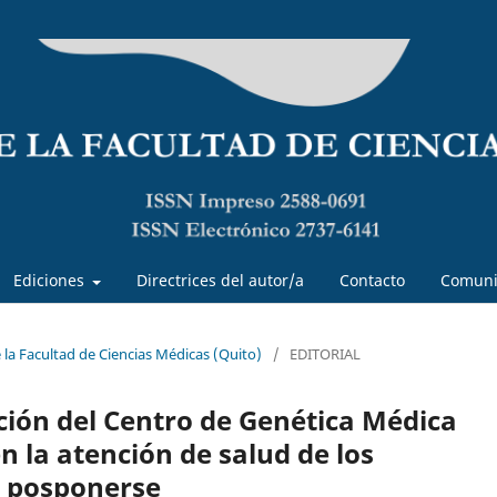
Ediciones
Directrices del autor/a
Contacto
Comuni
e la Facultad de Ciencias Médicas (Quito)
/
EDITORIAL
ación del Centro de Genética Médica
 la atención de salud de los
e posponerse