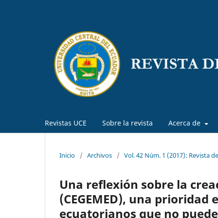
Revistas UCE
Sobre la revista
Acerca de
Inicio
/
Archivos
/
Vol. 42 Núm. 1 (2017): Revista d
Una reflexión sobre la cre
(CEGEMED), una prioridad en
ecuatorianos que no pued