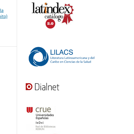
la
ito)