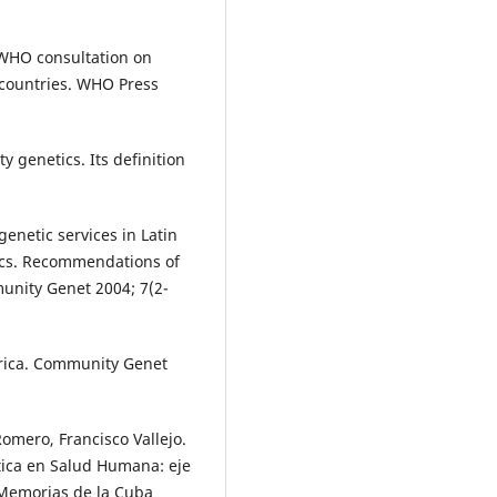
 WHO consultation on
countries. WHO Press
y genetics. Its definition
netic services in Latin
ics. Recommendations of
unity Genet 2004; 7(2-
erica. Community Genet
omero, Francisco Vallejo.
tica en Salud Humana: eje
 Memorias de la Cuba