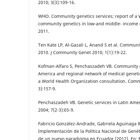
2010; 3(3):109-16.
WHO. Community genetics services; report of a
community genetics in low-and middle- income 
2011.
Ten Kate LP, Al-Gazali L, Anand S et al. Communit
2010. J Community Genet 2010; 1(1):19-22.
Kofman-Alfaro S, Penchaszadeh VB. Community ge
America and regional network of medical genet
a World Health Organization consultation. Comm
3):157-9.
Penchaszadeh VB. Genetic services in Latin Am
2004; 7(2-3):65-9.
Fabricio González-Andrade, Gabriela Aguinaga R
Implementación de la Política Nacional de Gené
de un nuevo paradigma en Ecuador (2012). En: