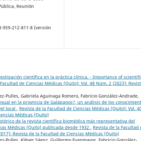
Pública, Reunión
8-959-212-811-8 (versión
stigación científica en la práctica clínica. - Importance of scientifi
 Facultad de Ciencias Médicas (Quito): Vol. 48 Núm. 2 (2023): Revis
pez-Pulles, Gabriela Aguinaga Romero, Fabricio González-Andrade,
xual en la provincia de Galápagos?, un análisis de los conocimient
vel local
,
Revista de la Facultad de Ciencias Médicas (Quito): Vol. 4
iencias Médicas (Quito)
istórico de la revista científica biomédica más representativa del
ncias Médicas (Quito) publicada desde 1932
,
Revista de la Facultad
2017): Revista de la Facultad de Ciencias Médicas (Quito)
ez-Pulles, Kléver Sáenz, Guillermo Fuenmayor, Fabricio González-