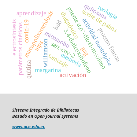
quitosana
reología
puente α,α’-dioxi-m-xileno
aceite de palma
mucopolisacaridosis
aprendizaje
diagnóstico
actividad nootrópica
bdd
electrosíntesis
covid-19
parámetros cinéticos
proceso fenton
3,4-dialcoxitiofeno
mitsunobu
williamson
mps
sars-cov-2
gag
memoria
tamizaje
quitina
margarina
activación
Sistema Integrado de Bibliotecas
Basado en Open Journal Systems
www.uce.edu.ec