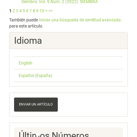
Siembra: Vol. 9 Núm. 2 (2022): SIEMBRA
1
2
3
4
5
6
7
8
9
10
>
>>
También puede
Iniciar una búsqueda de similitud avanzada
para este artículo.
Idioma
English
Español (España)
Enviar
un
ENVIAR UN ARTÍCULO
artículo
Ultimos
Últimos Números