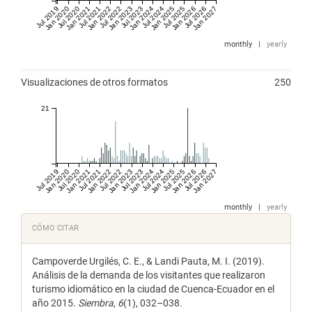
Jul 2019
Jan 2020
Jul 2020
Jan 2021
Jul 2021
Jan 2022
Jul 2022
Jan 2023
Jul 2023
Jan 2024
Jul 2024
Jan 2025
Jul 2025
Jan 2026
Jul 2026
Jan 2027
monthly
|
yearly
Visualizaciones de otros formatos
250
21
Jul 2019
Jan 2020
Jul 2020
Jan 2021
Jul 2021
Jan 2022
Jul 2022
Jan 2023
Jul 2023
Jan 2024
Jul 2024
Jan 2025
Jul 2025
Jan 2026
Jul 2026
Jan 2027
monthly
|
yearly
Detalles
CÓMO CITAR
del
Campoverde Urgilés, C. E., & Landi Pauta, M. I. (2019).
artículo
Análisis de la demanda de los visitantes que realizaron
turismo idiomático en la ciudad de Cuenca-Ecuador en el
año 2015.
Siembra
,
6
(1), 032–038.