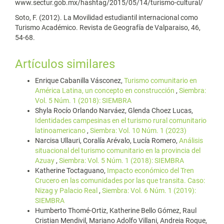
www.sectur.gob.mx/hashtag/2015/05/14/turismo-cultural/
Soto, F. (2012). La Movilidad estudiantil internacional como
Turismo Académico. Revista de Geografía de Valparaiso, 46,
54-68.
Artículos similares
Enrique Cabanilla Vásconez,
Turismo comunitario en
América Latina, un concepto en construcción
,
Siembra:
Vol. 5 Núm. 1 (2018): SIEMBRA
Shyla Rocío Orlando Narváez, Glenda Choez Lucas,
Identidades campesinas en el turismo rural comunitario
latinoamericano
,
Siembra: Vol. 10 Núm. 1 (2023)
Narcisa Ullauri, Coralía Arévalo, Lucía Romero,
Análisis
situacional del turismo comunitario en la provincia del
Azuay
,
Siembra: Vol. 5 Núm. 1 (2018): SIEMBRA
Katherine Toctaguano,
Impacto económico del Tren
Crucero en las comunidades por las que transita. Caso:
Nizag y Palacio Real
,
Siembra: Vol. 6 Núm. 1 (2019):
SIEMBRA
Humberto Thomé-Ortiz, Katherine Bello Gómez, Raul
Cristian Mendivil, Mariano Adolfo Villani, Andreia Roque,