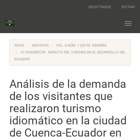
Navegación
REGISTRARSE
ENTRAR
principal
Contenido
principal
Toggl
Barra
navig
lateral
INICIO
ARCHIVOS
VOL. 6 NÚM. 1 (2019): SIEMBRA
IV CONGRETUR - IMPACTO DEL TURISMO EN EL DESARROLLO DEL
ECUADOR
Análisis de la demanda
de los visitantes que
realizaron turismo
idiomático en la ciudad
de Cuenca-Ecuador en