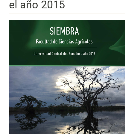
el año 2015
Barra
lateral
del
artículo