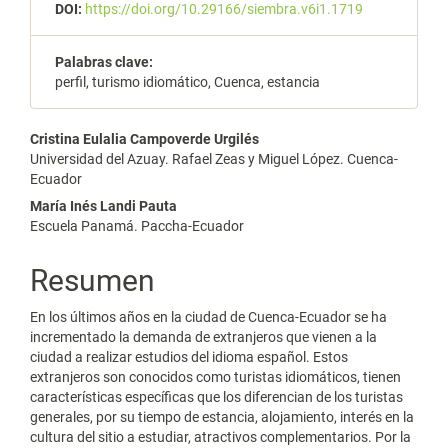
DOI:
https://doi.org/10.29166/siembra.v6i1.1719
Palabras clave:
perfil, turismo idiomático, Cuenca, estancia
Contenido
Cristina Eulalia Campoverde Urgilés
Universidad del Azuay. Rafael Zeas y Miguel López. Cuenca-
principal
Ecuador
del
María Inés Landi Pauta
Escuela Panamá. Paccha-Ecuador
artículo
Resumen
En los últimos años en la ciudad de Cuenca-Ecuador se ha
incrementado la demanda de extranjeros que vienen a la
ciudad a realizar estudios del idioma español. Estos
extranjeros son conocidos como turistas idiomáticos, tienen
características específicas que los diferencian de los turistas
generales, por su tiempo de estancia, alojamiento, interés en la
cultura del sitio a estudiar, atractivos complementarios. Por la