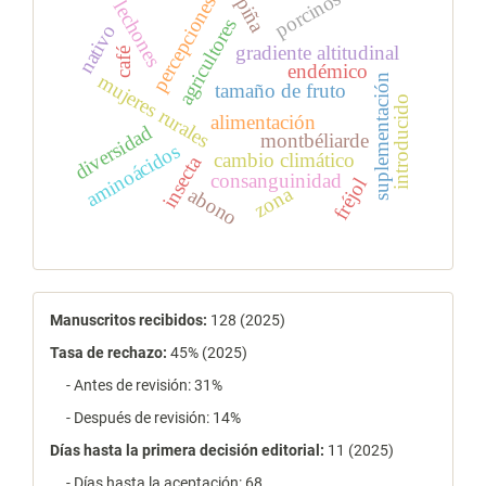
porcinos
percepciones
piña
lechones
agricultores
nativo
gradiente altitudinal
café
endémico
mujeres rurales
suplementación
tamaño de fruto
introducido
alimentación
diversidad
montbéliarde
aminoácidos
cambio climático
insecta
consanguinidad
fréjol
zona
abono
estadísticas
Manuscritos recibidos:
128 (2025)
Tasa de rechazo
:
45% (2025)
- Antes de revisión: 31%
- Después de revisión: 14%
Días hasta la primera decisión editorial:
11 (2025)
- Días hasta la aceptación: 68