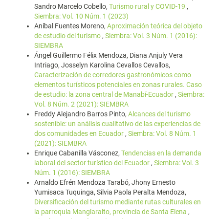
Sandro Marcelo Cobello,
Turismo rural y COVID-19
,
Siembra: Vol. 10 Núm. 1 (2023)
Aníbal Fuentes Moreno,
Aproximación teórica del objeto
de estudio del turismo
,
Siembra: Vol. 3 Núm. 1 (2016):
SIEMBRA
Ángel Guillermo Félix Mendoza, Diana Anjuly Vera
Intriago, Josselyn Karolina Cevallos Cevallos,
Caracterización de corredores gastronómicos como
elementos turísticos potenciales en zonas rurales. Caso
de estudio: la zona central de Manabí-Ecuador
,
Siembra:
Vol. 8 Núm. 2 (2021): SIEMBRA
Freddy Alejandro Barros Pinto,
Alcances del turismo
sostenible: un análisis cualitativo de las experiencias de
dos comunidades en Ecuador
,
Siembra: Vol. 8 Núm. 1
(2021): SIEMBRA
Enrique Cabanilla Vásconez,
Tendencias en la demanda
laboral del sector turístico del Ecuador
,
Siembra: Vol. 3
Núm. 1 (2016): SIEMBRA
Arnaldo Efrén Mendoza Tarabó, Jhony Ernesto
Yumisaca Tuquinga, Silvia Paola Peralta Mendoza,
Diversificación del turismo mediante rutas culturales en
la parroquia Manglaralto, provincia de Santa Elena
,