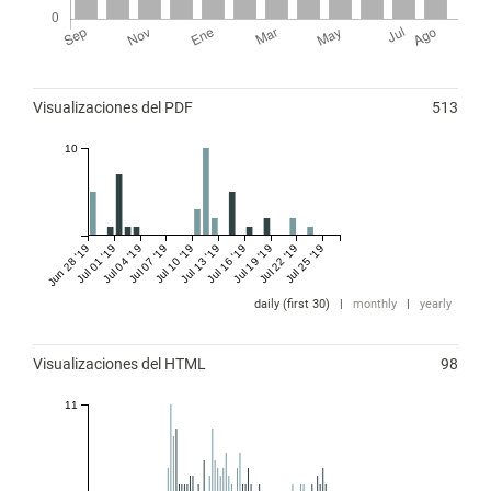
Métricas
Visualizaciones del PDF
513
10
Jun 28 '19
Jul 01 '19
Jul 04 '19
Jul 07 '19
Jul 10 '19
Jul 13 '19
Jul 16 '19
Jul 19 '19
Jul 22 '19
Jul 25 '19
daily (first 30)
|
monthly
|
yearly
Visualizaciones del HTML
98
11