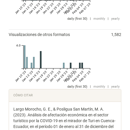
Jan 10 '23
Jan 13 '23
Jan 16 '23
Jan 19 '23
Jan 22 '23
Jan 25 '23
Jan 28 '23
Jan 31 '23
Feb 01 '23
Feb 04 '23
Feb 07 '23
daily (first 30)
|
monthly
|
yearly
Visualizaciones de otros formatos
1,582
4.0
Jan 10 '23
Jan 13 '23
Jan 16 '23
Jan 19 '23
Jan 22 '23
Jan 25 '23
Jan 28 '23
Jan 31 '23
Feb 01 '23
Feb 04 '23
Feb 07 '23
daily (first 30)
|
monthly
|
yearly
Detalles
CÓMO CITAR
del
Largo Morocho, G. E., & Posligua San Martín, M. A.
artículo
(2023). Análisis de afectación económica en el sector
turístico por la COVID-19 en el mirador de Turi en Cuenca-
Ecuador, en el período 01 de enero al 31 de diciembre del