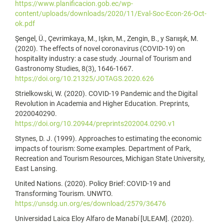
https://www.planificacion.gob.ec/wp-
content/uploads/downloads/2020/11/Eval-Soc-Econ-26-Oct-
ok.pdf
Şengel, Ü., Çevrimkaya, M., Işkın, M., Zengin, B., y Sarıışık, M.
(2020). The effects of novel coronavirus (COVID-19) on
hospitality industry: a case study. Journal of Tourism and
Gastronomy Studies, 8(3), 1646-1667.
https://doi.org/10.21325/JOTAGS.2020.626
Strielkowski, W. (2020). COVID-19 Pandemic and the Digital
Revolution in Academia and Higher Education. Preprints,
2020040290.
https://doi.org/10.20944/preprints202004.0290.v1
Stynes, D. J. (1999). Approaches to estimating the economic
impacts of tourism: Some examples. Department of Park,
Recreation and Tourism Resources, Michigan State University,
East Lansing.
United Nations. (2020). Policy Brief: COVID-19 and
Transforming Tourism. UNWTO.
https://unsdg.un.org/es/download/2579/36476
Universidad Laica Eloy Alfaro de Manabí [ULEAM]. (2020).