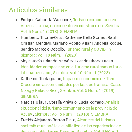
Artículos similares
Enrique Cabanilla Vásconez,
Turismo comunitario en
América Latina, un concepto en construcción
,
Siembra:
Vol. 5 Núm. 1 (2018): SIEMBRA
Humberto Thomé-Ortiz, Katherine Bello Gómez, Raul
Cristian Mendivil, Mariano Adolfo Villani, Andreia Roque,
Sandro Marcelo Cobello,
Turismo rural y COVID-19
,
Siembra: Vol. 10 Núm. 1 (2023)
Shyla Rocío Orlando Narváez, Glenda Choez Lucas,
Identidades campesinas en el turismo rural comunitario
latinoamericano
,
Siembra: Vol. 10 Núm. 1 (2023)
Katherine Toctaguano,
Impacto económico del Tren
Crucero en las comunidades por las que transita. Caso:
Nizag y Palacio Real
,
Siembra: Vol. 6 Núm. 1 (2019):
SIEMBRA
Narcisa Ullauri, Coralía Arévalo, Lucía Romero,
Análisis
situacional del turismo comunitario en la provincia del
Azuay
,
Siembra: Vol. 5 Núm. 1 (2018): SIEMBRA
Freddy Alejandro Barros Pinto,
Alcances del turismo
sostenible: un análisis cualitativo de las experiencias de
dos comunidades en Ecuador
,
Siembra: Vol. 8 Núm. 1