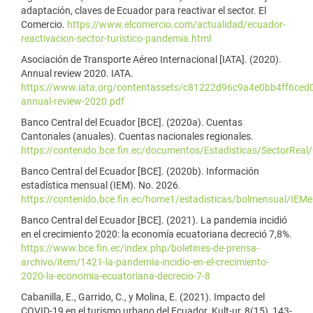
adaptación, claves de Ecuador para reactivar el sector. El
Comercio.
https://www.elcomercio.com/actualidad/ecuador-
reactivacion-sector-turistico-pandemia.html
Asociación de Transporte Aéreo Internacional [IATA]. (2020).
Annual review 2020. IATA.
https://www.iata.org/contentassets/c81222d96c9a4e0bb4ff6ced0
annual-review-2020.pdf
Banco Central del Ecuador [BCE]. (2020a). Cuentas
Cantonales (anuales). Cuentas nacionales regionales.
https://contenido.bce.fin.ec/documentos/Estadisticas/SectorRea
Banco Central del Ecuador [BCE]. (2020b). Información
estadística mensual (IEM). No. 2026.
https://contenido.bce.fin.ec/home1/estadisticas/bolmensual/IEMe
Banco Central del Ecuador [BCE]. (2021). La pandemia incidió
en el crecimiento 2020: la economía ecuatoriana decreció 7,8%.
https://www.bce.fin.ec/index.php/boletines-de-prensa-
archivo/item/1421-la-pandemia-incidio-en-el-crecimiento-
2020-la-economia-ecuatoriana-decrecio-7-8
Cabanilla, E., Garrido, C., y Molina, E. (2021). Impacto del
COVID-19 en el turismo urbano del Ecuador. Kult-ur, 8(15), 143-