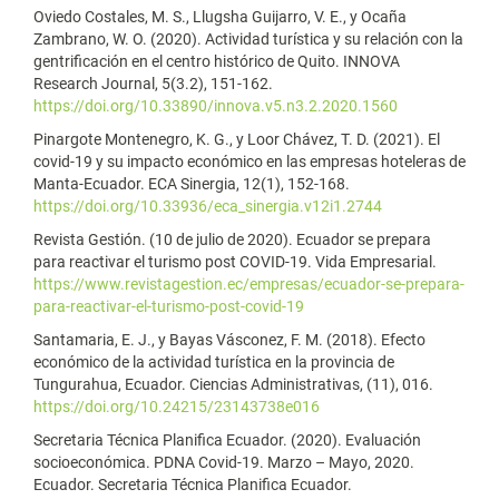
Oviedo Costales, M. S., Llugsha Guijarro, V. E., y Ocaña
Zambrano, W. O. (2020). Actividad turística y su relación con la
gentrificación en el centro histórico de Quito. INNOVA
Research Journal, 5(3.2), 151-162.
https://doi.org/10.33890/innova.v5.n3.2.2020.1560
Pinargote Montenegro, K. G., y Loor Chávez, T. D. (2021). El
covid-19 y su impacto económico en las empresas hoteleras de
Manta-Ecuador. ECA Sinergia, 12(1), 152-168.
https://doi.org/10.33936/eca_sinergia.v12i1.2744
Revista Gestión. (10 de julio de 2020). Ecuador se prepara
para reactivar el turismo post COVID-19. Vida Empresarial.
https://www.revistagestion.ec/empresas/ecuador-se-prepara-
para-reactivar-el-turismo-post-covid-19
Santamaria, E. J., y Bayas Vásconez, F. M. (2018). Efecto
económico de la actividad turística en la provincia de
Tungurahua, Ecuador. Ciencias Administrativas, (11), 016.
https://doi.org/10.24215/23143738e016
Secretaria Técnica Planifica Ecuador. (2020). Evaluación
socioeconómica. PDNA Covid-19. Marzo – Mayo, 2020.
Ecuador. Secretaria Técnica Planifica Ecuador.