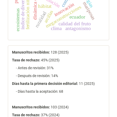
fertilización nitrogenada
índice de diversidad
promoción
mariposas
innovación
hábitat
megaconstrucciones
ecosistemas
arcillas
ruralidad
ecuador
calidad del fruto
clima
antagonismo
estadísticas
Manuscritos recibidos:
128 (2025)
Tasa de rechazo
:
45% (2025)
- Antes de revisión: 31%
- Después de revisión: 14%
Días hasta la primera decisión editorial:
11 (2025)
- Días hasta la aceptación: 68
Manuscritos recibidos:
103 (2024)
Tasa de rechazo
:
37% (2024)