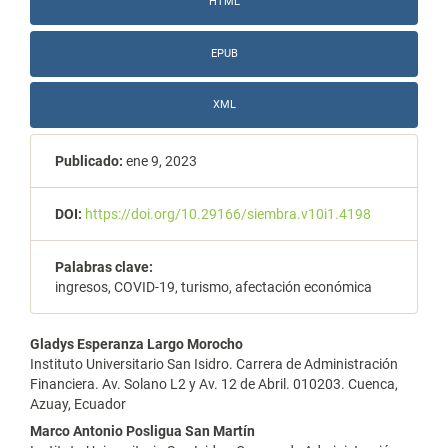
HTML
EPUB
XML
Publicado:
ene 9, 2023
DOI:
https://doi.org/10.29166/siembra.v10i1.4198
Palabras clave:
ingresos, COVID-19, turismo, afectación económica
Contenido
Gladys Esperanza Largo Morocho
Instituto Universitario San Isidro. Carrera de Administración
principal
Financiera. Av. Solano L2 y Av. 12 de Abril. 010203. Cuenca,
Azuay, Ecuador
del
Marco Antonio Posligua San Martín