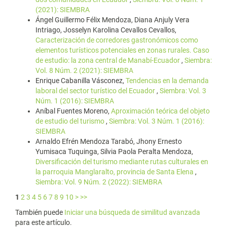
(2021): SIEMBRA
Ángel Guillermo Félix Mendoza, Diana Anjuly Vera
Intriago, Josselyn Karolina Cevallos Cevallos,
Caracterización de corredores gastronómicos como
elementos turísticos potenciales en zonas rurales. Caso
de estudio: la zona central de Manabí-Ecuador
,
Siembra:
Vol. 8 Núm. 2 (2021): SIEMBRA
Enrique Cabanilla Vásconez,
Tendencias en la demanda
laboral del sector turístico del Ecuador
,
Siembra: Vol. 3
Núm. 1 (2016): SIEMBRA
Aníbal Fuentes Moreno,
Aproximación teórica del objeto
de estudio del turismo
,
Siembra: Vol. 3 Núm. 1 (2016):
SIEMBRA
Arnaldo Efrén Mendoza Tarabó, Jhony Ernesto
Yumisaca Tuquinga, Silvia Paola Peralta Mendoza,
Diversificación del turismo mediante rutas culturales en
la parroquia Manglaralto, provincia de Santa Elena
,
Siembra: Vol. 9 Núm. 2 (2022): SIEMBRA
1
2
3
4
5
6
7
8
9
10
>
>>
También puede
Iniciar una búsqueda de similitud avanzada
para este artículo.