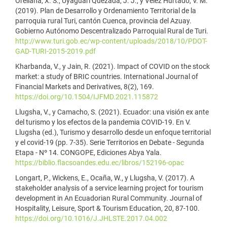
Orellana, X. S., Uyaguari Quezada, J. J., y Vélez Hurtado, V. M.
(2019). Plan de Desarrollo y Ordenamiento Territorial de la
parroquia rural Turi, cantón Cuenca, provincia del Azuay.
Gobierno Autónomo Descentralizado Parroquial Rural de Turi.
http://www.turi.gob.ec/wp-content/uploads/2018/10/PDOT-
GAD-TURI-2015-2019.pdf
Kharbanda, V., y Jain, R. (2021). Impact of COVID on the stock
market: a study of BRIC countries. International Journal of
Financial Markets and Derivatives, 8(2), 169.
https://doi.org/10.1504/IJFMD.2021.115872
Llugsha, V., y Camacho, S. (2021). Ecuador: una visión ex ante
del turismo y los efectos de la pandemia COVID-19. En V.
Llugsha (ed.), Turismo y desarrollo desde un enfoque territorial
y el covid-19 (pp. 7-35). Serie Territorios en Debate - Segunda
Etapa - Nº 14. CONGOPE, Ediciones Abya Yala.
https://biblio.flacsoandes.edu.ec/libros/152196-opac
Longart, P., Wickens, E., Ocaña, W., y Llugsha, V. (2017). A
stakeholder analysis of a service learning project for tourism
development in An Ecuadorian Rural Community. Journal of
Hospitality, Leisure, Sport & Tourism Education, 20, 87-100.
https://doi.org/10.1016/J.JHLSTE.2017.04.002