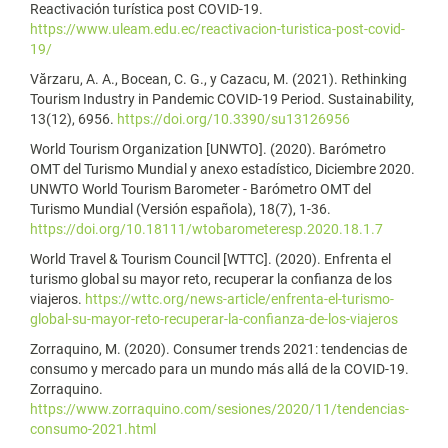
Reactivación turística post COVID-19.
https://www.uleam.edu.ec/reactivacion-turistica-post-covid-
19/
Vărzaru, A. A., Bocean, C. G., y Cazacu, M. (2021). Rethinking
Tourism Industry in Pandemic COVID-19 Period. Sustainability,
13(12), 6956.
https://doi.org/10.3390/su13126956
World Tourism Organization [UNWTO]. (2020). Barómetro
OMT del Turismo Mundial y anexo estadístico, Diciembre 2020.
UNWTO World Tourism Barometer - Barómetro OMT del
Turismo Mundial (Versión española), 18(7), 1-36.
https://doi.org/10.18111/wtobarometeresp.2020.18.1.7
World Travel & Tourism Council [WTTC]. (2020). Enfrenta el
turismo global su mayor reto, recuperar la confianza de los
viajeros.
https://wttc.org/news-article/enfrenta-el-turismo-
global-su-mayor-reto-recuperar-la-confianza-de-los-viajeros
Zorraquino, M. (2020). Consumer trends 2021: tendencias de
consumo y mercado para un mundo más allá de la COVID-19.
Zorraquino.
https://www.zorraquino.com/sesiones/2020/11/tendencias-
consumo-2021.html