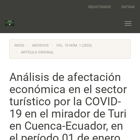
Navegación
REGISTRARSE
ENTRAR
principal
Contenido
principal
Toggl
Barra
navig
lateral
INICIO
ARCHIVOS
VOL. 10 NÚM. 1 (2023)
ARTÍCULO ORIGINAL
Análisis de afectación
económica en el sector
turístico por la COVID-
19 en el mirador de Turi
en Cuenca-Ecuador, en
el período 01 de enero