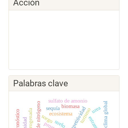
Acción
Palabras clave
sulfato de amonio
clima global
dinámica de nitrógeno
biomasa
urea
sequía
competitividad
turismo
pronóstico
ecosistema
sorgo
estrategias
suelo