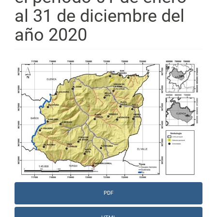
al 31 de diciembre del
año 2020
Barra
lateral
del
artículo
PDF