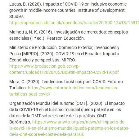
Lucas, B. (2020). Impacts of COVID-19 on inclusive economic
growth in middle-income countries. Institute of Development
Studies.
https://opendocs.ids.ac.uk/opendocs/handle/20.500.12413/1531
Malhotra, N. K. (2016). Investigación de mercados: conceptos
esenciales (1ª ed.). Pearson Educación.
Ministerio de Producción, Comercio Exterior, Inversiones y
Pesca [MIPRO]. (2020). COVID-19 en el Ecuador: Impacto
Económico y perspectivas. MIPRO.
https://www.produccion.gob.ec/wp-
content/uploads/2020/05/Boletin-Impacto-Covid-19.pdf
Mora, C. (2020). Tendencias turísticas post COVID. Entorno
Turístico.
https://www.entornoturistico.com/tendencias-
turisticas-post-covid/
Organización Mundial del Turismo [OMT]. (2020). El impacto
de la COVID-19 en el turismo mundial queda patente en los
datos de la OMT sobre el coste de la parálisis. OMT.
Barómetro.
https://www.unwto.org/es/news/el-impacto-de-
la-covid-19-en-el-turismo-mundial-queda-patente-en-los-datos-
de-la-omt-sobre-el-coste-de-la-paralisis