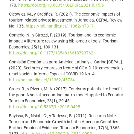
170.
https://doi.org/10.6035/KULT-UR.2021.8.15.5
Cicowiez, M., y Ordóñez, R. (2021). The economic impacts of
tourism-related private investment in Jamaica. CEPAL Review
No. 135.
https://hdl.handle.net/11362/47817
Comerio, N., y Strozzi, F. (2019). Tourism and its economic
impact: A literature review using bibliometric tools. Tourism
Economics, 25(1), 109-131.
https://doi.org/10.1177/1354816618793762
Comisión Económica para América Latina y el Caribe [CEPAL].
(2020). Sectores y empresas frente al COVID-19: emergencia y
reactivación. Informe Especial COVID-19 No. 4.
http://hdl.handle.net/11362/45734
Croes, R., y Rivera, M. A. (2017). Tourism’s potential to benefit
the poor: A social accounting matrix model applied to Ecuador.
Tourism Economics, 23(1), 29-48.
https://doi.org/10.5367/te.2015.0495
Fayissa, B., Nsiah, C., y Tadesse, B. (2011). Research Note:
Tourism and Economic Growth in Latin American Countries –
Further Empirical Evidence. Tourism Economics, 17(6), 1365-
1373.
https://doi.org/10.5367/te.2011.0095